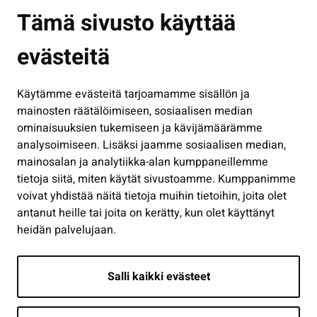
Asuminen ja ympäristö
Tämä sivusto käyttää
Kasvatus ja opetus
evästeitä
Kulttuuri ja liikunta
Hallinto
Käytämme evästeitä tarjoamamme sisällön ja
Työ ja yrittäminen
mainosten räätälöimiseen, sosiaalisen median
Osallistu ja asioi
ominaisuuksien tukemiseen ja kävijämäärämme
analysoimiseen. Lisäksi jaamme sosiaalisen median,
Näytä omat evästeasetukseni
mainosalan ja analytiikka-alan kumppaneillemme
tietoja siitä, miten käytät sivustoamme. Kumppanimme
Seuraa meitä
voivat yhdistää näitä tietoja muihin tietoihin, joita olet
antanut heille tai joita on kerätty, kun olet käyttänyt
heidän palvelujaan.
Salli kaikki evästeet