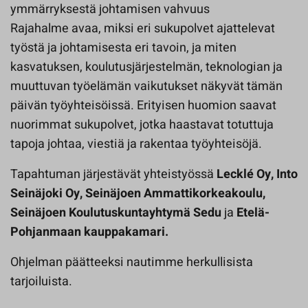
ymmärryksestä johtamisen vahvuus
Rajahalme avaa, miksi eri sukupolvet ajattelevat
työstä ja johtamisesta eri tavoin, ja miten
kasvatuksen, koulutusjärjestelmän, teknologian ja
muuttuvan työelämän vaikutukset näkyvät tämän
päivän työyhteisöissä. Erityisen huomion saavat
nuorimmat sukupolvet, jotka haastavat totuttuja
tapoja johtaa, viestiä ja rakentaa työyhteisöjä.
Tapahtuman järjestävät yhteistyössä
Lecklé Oy, Into
Seinäjoki Oy, Seinäjoen Ammattikorkeakoulu,
Seinäjoen Koulutuskuntayhtymä Sedu
ja
Etelä-
Pohjanmaan kauppakamari.
Ohjelman päätteeksi nautimme herkullisista
tarjoiluista.