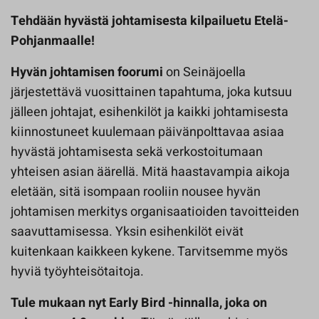
Tehdään hyvästä johtamisesta kilpailuetu Etelä-
Pohjanmaalle!
Hyvän johtamisen foorumi
on Seinäjoella
järjestettävä vuosittainen tapahtuma, joka kutsuu
jälleen johtajat, esihenkilöt ja kaikki johtamisesta
kiinnostuneet kuulemaan päivänpolttavaa asiaa
hyvästä johtamisesta sekä verkostoitumaan
yhteisen asian äärellä. Mitä haastavampia aikoja
eletään, sitä isompaan rooliin nousee hyvän
johtamisen merkitys organisaatioiden tavoitteiden
saavuttamisessa. Yksin esihenkilöt eivät
kuitenkaan kaikkeen kykene. Tarvitsemme myös
hyviä työyhteisötaitoja.
Tule mukaan nyt Early Bird -hinnalla, joka on