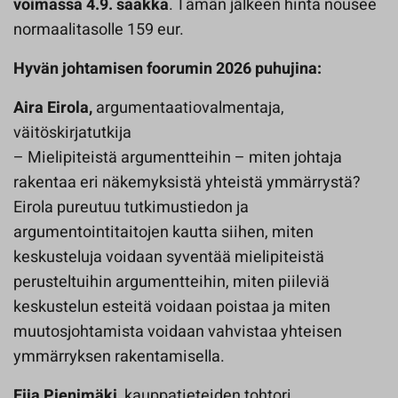
voimassa 4.9. saakka
. Tämän jälkeen hinta nousee
normaalitasolle 159 eur.
Hyvän johtamisen foorumin 2026 puhujina:
Aira Eirola,
argumentaatiovalmentaja,
väitöskirjatutkija
– Mielipiteistä argumentteihin – miten johtaja
rakentaa eri näkemyksistä yhteistä ymmärrystä?
Eirola pureutuu tutkimustiedon ja
argumentointitaitojen kautta siihen, miten
keskusteluja voidaan syventää mielipiteistä
perusteltuihin argumentteihin, miten piileviä
keskustelun esteitä voidaan poistaa ja miten
muutosjohtamista voidaan vahvistaa yhteisen
ymmärryksen rakentamisella.
Eija Pienimäki,
kauppatieteiden tohtori,