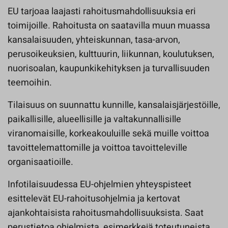
EU tarjoaa laajasti rahoitusmahdollisuuksia eri
toimijoille. Rahoitusta on saatavilla muun muassa
kansalaisuuden, yhteiskunnan, tasa-arvon,
perusoikeuksien, kulttuurin, liikunnan, koulutuksen,
nuorisoalan, kaupunkikehityksen ja turvallisuuden
teemoihin.
Tilaisuus on suunnattu kunnille, kansalaisjärjestöille,
paikallisille, alueellisille ja valtakunnallisille
viranomaisille, korkeakouluille sekä muille voittoa
tavoittelemattomille ja voittoa tavoitteleville
organisaatioille.
Infotilaisuudessa EU-ohjelmien yhteyspisteet
esittelevät EU-rahoitusohjelmia ja kertovat
ajankohtaisista rahoitusmahdollisuuksista. Saat
perustietoa ohjelmista, esimerkkejä toteutuneista