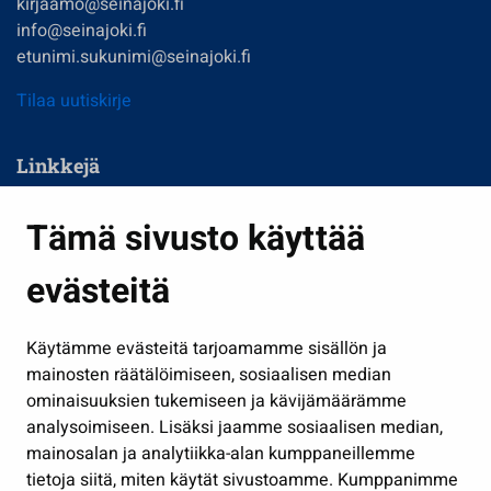
kirjaamo@seinajoki.fi
info@seinajoki.fi
etunimi.sukunimi@seinajoki.fi
Tilaa uutiskirje
Linkkejä
Asuminen ja ympäristö
Tämä sivusto käyttää
Kasvatus ja opetus
evästeitä
Kulttuuri ja liikunta
Hallinto
Käytämme evästeitä tarjoamamme sisällön ja
Työ ja yrittäminen
mainosten räätälöimiseen, sosiaalisen median
Osallistu ja asioi
ominaisuuksien tukemiseen ja kävijämäärämme
analysoimiseen. Lisäksi jaamme sosiaalisen median,
Näytä omat evästeasetukseni
mainosalan ja analytiikka-alan kumppaneillemme
tietoja siitä, miten käytät sivustoamme. Kumppanimme