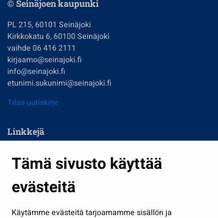
© Seinäjoen kaupunki
PL 215, 60101 Seinäjoki
Kirkkokatu 6, 60100 Seinäjoki
vaihde 06 416 2111
kirjaamo@seinajoki.fi
info@seinajoki.fi
etunimi.sukunimi@seinajoki.fi
Tilaa uutiskirje
Linkkejä
Asuminen ja ympäristö
Tämä sivusto käyttää
Kasvatus ja opetus
evästeitä
Kulttuuri ja liikunta
Hallinto
Käytämme evästeitä tarjoamamme sisällön ja