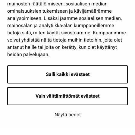
Työ ja yrittäminen
mainosten räätälöimiseen, sosiaalisen median
Osallistu ja asioi
ominaisuuksien tukemiseen ja kävijämäärämme
analysoimiseen. Lisäksi jaamme sosiaalisen median,
Näytä omat evästeasetukseni
mainosalan ja analytiikka-alan kumppaneillemme
tietoja siitä, miten käytät sivustoamme. Kumppanimme
Seuraa meitä
voivat yhdistää näitä tietoja muihin tietoihin, joita olet
antanut heille tai joita on kerätty, kun olet käyttänyt
heidän palvelujaan.
Salli kaikki evästeet
Vain välttämättömät evästeet
Näytä tiedot
Saavutettavuusseloste
| © Seinäjoki 2026