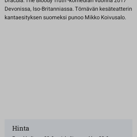
Dracula: The Bloody Truth -komedian vuonna 2017
Devonissa, Iso-Britanniassa. Törnävän kesäteatterin
kantaesityksen suomeksi punoo Mikko Koivusalo.
Hinta