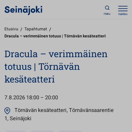
Haku
Valikko
Etusivu
/
Tapahtumat
/
Dracula – verimmäinen totuus | Törnävän kesäteatteri
Dracula – verimmäinen
totuus | Törnävän
kesäteatteri
7.8.2026
18:00 – 20:00
Törnävän kesäteatteri, Törnävänsaarentie
Avautuu uuteen välilehteen
1, Seinäjoki