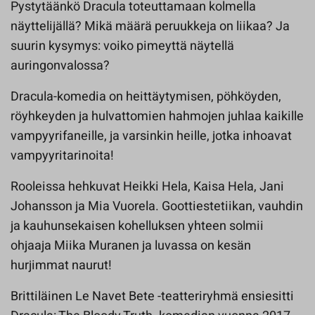
Pystytäänkö Dracula toteuttamaan kolmella
näyttelijällä? Mikä määrä peruukkeja on liikaa? Ja
suurin kysymys: voiko pimeyttä näytellä
auringonvalossa?
Dracula-komedia on heittäytymisen, pöhköyden,
röyhkeyden ja hulvattomien hahmojen juhlaa kaikille
vampyyrifaneille, ja varsinkin heille, jotka inhoavat
vampyyritarinoita!
Rooleissa hehkuvat Heikki Hela, Kaisa Hela, Jani
Johansson ja Mia Vuorela. Goottiestetiikan, vauhdin
ja kauhunsekaisen kohelluksen yhteen solmii
ohjaaja Miika Muranen ja luvassa on kesän
hurjimmat naurut!
Brittiläinen Le Navet Bete -teatteriryhmä ensiesitti