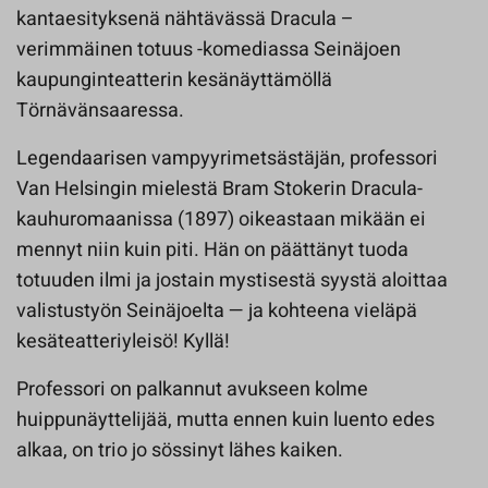
kantaesityksenä nähtävässä Dracula –
verimmäinen totuus -komediassa Seinäjoen
kaupunginteatterin kesänäyttämöllä
Törnävänsaaressa.
Legendaarisen vampyyrimetsästäjän, professori
Van Helsingin mielestä Bram Stokerin Dracula-
kauhuromaanissa (1897) oikeastaan mikään ei
mennyt niin kuin piti. Hän on päättänyt tuoda
totuuden ilmi ja jostain mystisestä syystä aloittaa
valistustyön Seinäjoelta — ja kohteena vieläpä
kesäteatteriyleisö! Kyllä!
Professori on palkannut avukseen kolme
huippunäyttelijää, mutta ennen kuin luento edes
alkaa, on trio jo sössinyt lähes kaiken.