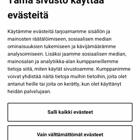
Tämä sivusto käyttää
Kasvatus ja opetus
evästeitä
Kulttuuri ja liikunta
Hallinto
Käytämme evästeitä tarjoamamme sisällön ja
Työ ja yrittäminen
mainosten räätälöimiseen, sosiaalisen median
Osallistu ja asioi
ominaisuuksien tukemiseen ja kävijämäärämme
analysoimiseen. Lisäksi jaamme sosiaalisen median,
Näytä omat evästeasetukseni
mainosalan ja analytiikka-alan kumppaneillemme
tietoja siitä, miten käytät sivustoamme. Kumppanimme
Seuraa meitä
voivat yhdistää näitä tietoja muihin tietoihin, joita olet
antanut heille tai joita on kerätty, kun olet käyttänyt
heidän palvelujaan.
Salli kaikki evästeet
Vain välttämättömät evästeet