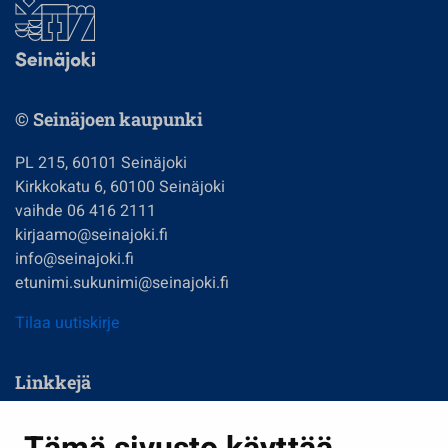
© Seinäjoen kaupunki
PL 215, 60101 Seinäjoki
Kirkkokatu 6, 60100 Seinäjoki
vaihde 06 416 2111
kirjaamo@seinajoki.fi
info@seinajoki.fi
etunimi.sukunimi@seinajoki.fi
Tilaa uutiskirje
Linkkejä
Asuminen ja ympäristö