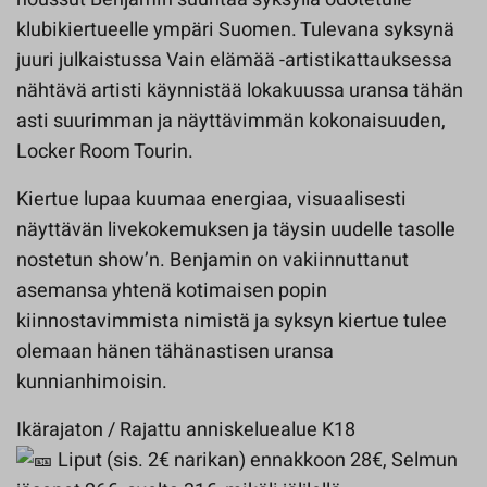
klubikiertueelle ympäri Suomen. Tulevana syksynä
juuri julkaistussa Vain elämää -artistikattauksessa
nähtävä artisti käynnistää lokakuussa uransa tähän
asti suurimman ja näyttävimmän kokonaisuuden,
Locker Room Tourin.
Kiertue lupaa kuumaa energiaa, visuaalisesti
näyttävän livekokemuksen ja täysin uudelle tasolle
nostetun show’n. Benjamin on vakiinnuttanut
asemansa yhtenä kotimaisen popin
kiinnostavimmista nimistä ja syksyn kiertue tulee
olemaan hänen tähänastisen uransa
kunnianhimoisin.
Ikärajaton / Rajattu anniskeluealue K18
Liput (sis. 2€ narikan) ennakkoon 28€, Selmun