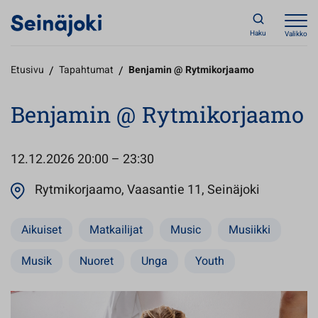
Haku
Valikko
Etusivu
/
Tapahtumat
/
Benjamin @ Rytmikorjaamo
Benjamin @ Rytmikorjaamo
12.12.2026
20:00 – 23:30
Avautuu u
Rytmikorjaamo, Vaasantie 11, Seinäjoki
Aikuiset
Matkailijat
Music
Musiikki
Musik
Nuoret
Unga
Youth