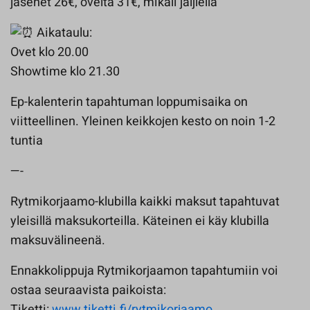
jäsenet 26€, ovelta 31€, mikäli jäljlellä
Aikataulu:
Ovet klo 20.00
Showtime klo 21.30
Ep-kalenterin tapahtuman loppumisaika on
viitteellinen. Yleinen keikkojen kesto on noin 1-2
tuntia
—-
Rytmikorjaamo-klubilla kaikki maksut tapahtuvat
yleisillä maksukorteilla. Käteinen ei käy klubilla
maksuvälineenä.
Ennakkolippuja Rytmikorjaamon tapahtumiin voi
ostaa seuraavista paikoista:
Tiketti:
www.tiketti.fi/rytmikorjaamo