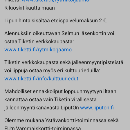
R-kioskit kautta maan
Lipun hinta sisältää eteispalvelumaksun 2 €.
Alennuksiin oikeuttavan Selmun jäsenkortin voi
ostaa Tiketin verkkokaupasta:
www.tiketti.fi/rytmikorjaamo
Tiketin verkkokaupasta sekä jälleenmyyntipisteistä
voi lippuja ostaa myös eri kulttuurieduilla:
www.tiketti.fi/info/kulttuuriedut
Mahdolliset ennakkoliput loppuunmyytyyn iltaan
kannattaa ostaa vain Tiketin virallisesta
jälleenmyyntikanavasta LiputOn
www.liputon.fi
Olemme mukana Ystävänkortti-toiminnassa sekä
EU:n Vammaiskortti-toiminnassa.