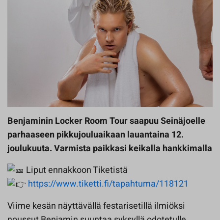
Benjaminin Locker Room Tour saapuu Seinäjoelle
parhaaseen pikkujouluaikaan lauantaina 12.
joulukuuta. Varmista paikkasi keikalla hankkimalla
Liput ennakkoon Tiketistä
https://www.tiketti.fi/tapahtuma/118121
Viime kesän näyttävällä festarisetillä ilmiöksi
noussut Benjamin suuntaa syksyllä odotetulle