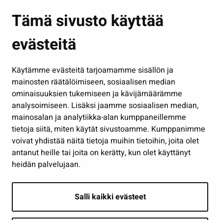
Asuminen ja ympäristö
Tämä sivusto käyttää
Kasvatus ja opetus
evästeitä
Kulttuuri ja liikunta
Hallinto
Käytämme evästeitä tarjoamamme sisällön ja
Työ ja yrittäminen
mainosten räätälöimiseen, sosiaalisen median
Osallistu ja asioi
ominaisuuksien tukemiseen ja kävijämäärämme
analysoimiseen. Lisäksi jaamme sosiaalisen median,
Näytä omat evästeasetukseni
mainosalan ja analytiikka-alan kumppaneillemme
tietoja siitä, miten käytät sivustoamme. Kumppanimme
Seuraa meitä
voivat yhdistää näitä tietoja muihin tietoihin, joita olet
antanut heille tai joita on kerätty, kun olet käyttänyt
heidän palvelujaan.
Salli kaikki evästeet