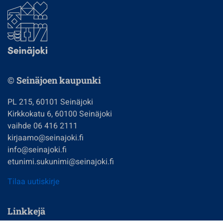
© Seinäjoen kaupunki
PL 215, 60101 Seinäjoki
Kirkkokatu 6, 60100 Seinäjoki
vaihde 06 416 2111
kirjaamo@seinajoki.fi
info@seinajoki.fi
etunimi.sukunimi@seinajoki.fi
Tilaa uutiskirje
Linkkejä