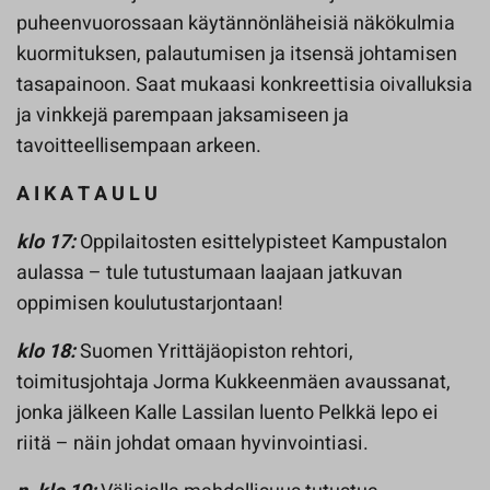
puheenvuorossaan käytännönläheisiä näkökulmia
kuormituksen, palautumisen ja itsensä johtamisen
tasapainoon. Saat mukaasi konkreettisia oivalluksia
ja vinkkejä parempaan jaksamiseen ja
tavoitteellisempaan arkeen.
A I K A T A U L U
klo 17:
Oppilaitosten esittelypisteet Kampustalon
aulassa – tule tutustumaan laajaan jatkuvan
oppimisen koulutustarjontaan!
klo 18:
Suomen Yrittäjäopiston rehtori,
toimitusjohtaja Jorma Kukkeenmäen avaussanat,
jonka jälkeen Kalle Lassilan luento Pelkkä lepo ei
riitä – näin johdat omaan hyvinvointiasi.