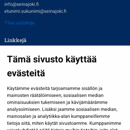
info@seinajoki.fi
etunimi.sukunimi@seinajoki.fi
Tilaa uutiskirje
Linkkejä
Asuminen ja ympäristö
Tämä sivusto käyttää
Kasvatus ja opetus
evästeitä
Kulttuuri ja liikunta
Hallinto
Käytämme evästeitä tarjoamamme sisällön ja
Työ ja yrittäminen
mainosten räätälöimiseen, sosiaalisen median
Osallistu ja asioi
ominaisuuksien tukemiseen ja kävijämäärämme
analysoimiseen. Lisäksi jaamme sosiaalisen median,
Näytä omat evästeasetukseni
mainosalan ja analytiikka-alan kumppaneillemme
tietoja siitä, miten käytät sivustoamme. Kumppanimme
Seuraa meitä