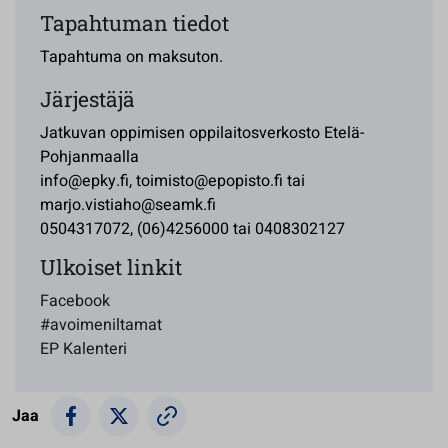
Tapahtuman tiedot
Tapahtuma on maksuton.
Järjestäjä
Jatkuvan oppimisen oppilaitosverkosto Etelä-
Pohjanmaalla
info@epky.fi, toimisto@epopisto.fi tai
marjo.vistiaho@seamk.fi
0504317072, (06)4256000 tai 0408302127
Ulkoiset linkit
Facebook
#avoimeniltamat
EP Kalenteri
Jaa