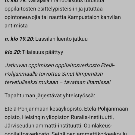
n. klo 19:
Väliajalla mahdollisuus tutustua
oppilaitosten esittelypisteisiin ja jututtaa
opintoneuvojia tai nauttia Kampustalon kahvilan
antimista
n. klo 19.20:
Lassilan luento jatkuu
klo 20:
Tilaisuus päättyy
Jatkuvan oppimisen oppilaitosverkosto Etelä-
Pohjanmaalla toivottaa Sinut lämpimästi
tervetulleeksi mukaan – tavataan Iltamissa!
Tapahtuman järjestävät yhteistyössä:
Etelä-​Pohjanmaan kesäyliopisto, Etelä-​Pohjanmaan
opisto, Helsingin yliopiston Ruralia-​instituutti,
Järviseudun ammatti-​instituutti, Opinlakeus-​
oppilaitosverkosto, Seinäjoen ammattikorkeakoulu,