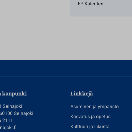
EP Kalenteri
n kaupunki
Linkkejä
1 Seinäjoki
Asuminen ja ympäristö
 60100 Seinäjoki
Kasvatus ja opetus
6 2111
Kulttuuri ja liikunta
ajoki.fi