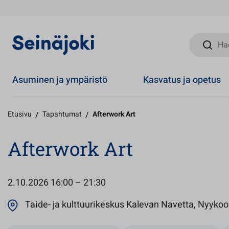
Hae sivust
Asuminen ja ympäristö
Kasvatus ja opetus
Etusivu
/
Tapahtumat
/
Afterwork Art
Afterwork Art
2.10.2026
16:00 – 21:30
Taide- ja kulttuurikeskus Kalevan Navetta, Nyykool