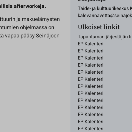
i­sia after­workeja.
Taide- ja kulttuurikeskus
kalevannavetta@seinajoki
lttuurin ja makuelämysten
Ulkoiset linkit
pahtumien ohjelmassa on
ekä vapaa pääsy Seinäjoen
Tapahtuman järjestäjän li
EP Kalenteri
EP Kalenteri
EP Kalenteri
EP Kalenteri
EP Kalenteri
EP Kalenteri
EP Kalenteri
EP Kalenteri
EP Kalenteri
EP Kalenteri
EP Kalenteri
EP Kalenteri
EP Kalenteri