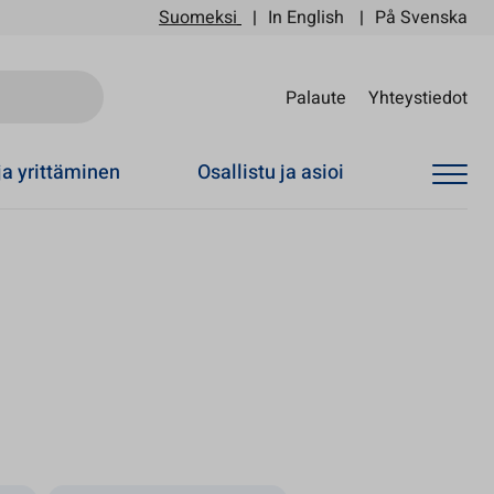
Suomeksi
In English
På Svenska
Sii
Palaute
Yhteystiedot
ja yrittäminen
Osallistu ja asioi