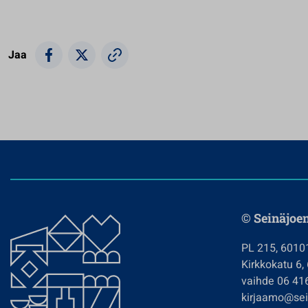
Jaa
© Seinäjoe
PL 215, 6010
Kirkkokatu 6,
vaihde 06 41
kirjaamo@sein