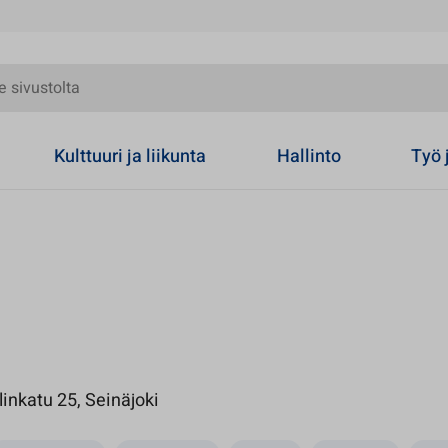
olta
Kulttuuri ja liikunta
Hallinto
Työ 
Avautuu uuteen välilehteen
inkatu 25, Seinäjoki