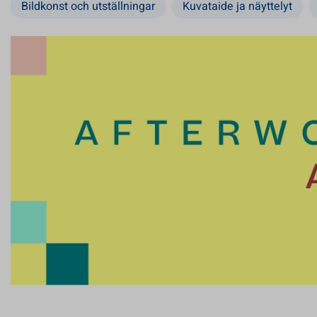
Bildkonst och utställningar
Kuvataide ja näyttelyt