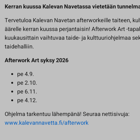
Kerran kuussa Kalevan Navetassa vietetään tunnel­mal­l
Tervetuloa Kalevan Navetan afterworkeille taiteen, ku
äärelle kerran kuussa perjantaisin! Afterwork Art -ta
kuukausittain vaihtuvaa taide- ja kulttuuriohjelmaa s
taidehalliin.
Afterwork Art syksy 2026
pe 4.9.
pe 2.10.
pe 6.11.
pe 4.12.
Ohjelma tarkentuu lähempänä! Seuraa nettisivuja:
www.kalevannavetta.fi/afterwork