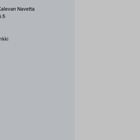
 Kalevan Navetta
.fi
nkki