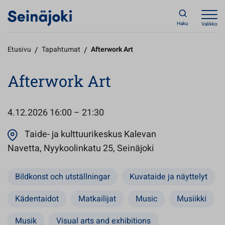
Haku
Valikko
Etusivu
/
Tapahtumat
/
Afterwork Art
Afterwork Art
4.12.2026
16:00 – 21:30
Taide- ja kulttuurikeskus Kalevan
Avautuu uuteen v
Navetta, Nyykoolinkatu 25, Seinäjoki
Bildkonst och utställningar
Kuvataide ja näyttelyt
Kädentaidot
Matkailijat
Music
Musiikki
Musik
Visual arts and exhibitions