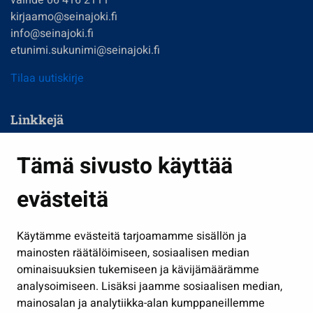
kirjaamo@seinajoki.fi
info@seinajoki.fi
etunimi.sukunimi@seinajoki.fi
Tilaa uutiskirje
Linkkejä
Asuminen ja ympäristö
Tämä sivusto käyttää
Kasvatus ja opetus
evästeitä
Kulttuuri ja liikunta
Hallinto
Käytämme evästeitä tarjoamamme sisällön ja
Työ ja yrittäminen
mainosten räätälöimiseen, sosiaalisen median
Osallistu ja asioi
ominaisuuksien tukemiseen ja kävijämäärämme
analysoimiseen. Lisäksi jaamme sosiaalisen median,
Näytä omat evästeasetukseni
mainosalan ja analytiikka-alan kumppaneillemme