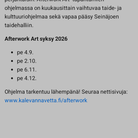
ohjelmassa on kuukausittain vaihtuvaa taide- ja
kulttuuriohjelmaa sekä vapaa pääsy Seinäjoen
taidehalliin.
Afterwork Art syksy 2026
pe 4.9.
pe 2.10.
pe 6.11.
pe 4.12.
Ohjelma tarkentuu lähempänä! Seuraa nettisivuja:
www.kalevannavetta.fi/afterwork