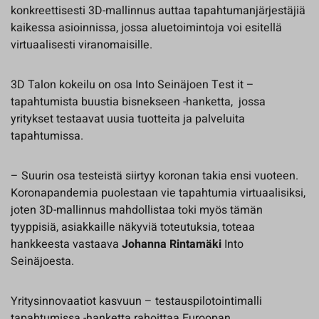
konkreettisesti 3D-mallinnus auttaa tapahtumanjärjestäjiä
kaikessa asioinnissa, jossa aluetoimintoja voi esitellä
virtuaalisesti viranomaisille.
3D Talon kokeilu on osa Into Seinäjoen Test it –
tapahtumista buustia bisnekseen -hanketta, jossa
yritykset testaavat uusia tuotteita ja palveluita
tapahtumissa.
– Suurin osa testeistä siirtyy koronan takia ensi vuoteen.
Koronapandemia puolestaan vie tapahtumia virtuaalisiksi,
joten 3D-mallinnus mahdollistaa toki myös tämän
tyyppisiä, asiakkaille näkyviä toteutuksia, toteaa
hankkeesta vastaava
Johanna Rintamäki
Into
Seinäjoesta.
Yritysinnovaatiot kasvuun – testauspilotointimalli
tapahtumissa -hanketta rahoittaa Euroopan