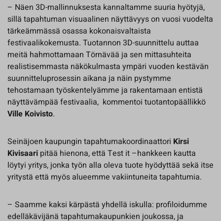
– Näen 3D-mallinnuksesta kannaltamme suuria hyötyjä,
sillä tapahtuman visuaalinen näyttävyys on vuosi vuodelta
tärkeämmässä osassa kokonaisvaltaista
festivaalikokemusta. Tuotannon 3D-suunnittelu auttaa
meitä hahmottamaan Törnävää ja sen mittasuhteita
realistisemmasta näkökulmasta ympäri vuoden kestävän
suunnitteluprosessin aikana ja näin pystymme
tehostamaan työskentelyämme ja rakentamaan entistä
näyttävämpää festivaalia, kommentoi tuotantopäällikkö
Ville Koivisto
.
Seinäjoen kaupungin tapahtumakoordinaattori
Kirsi
Kivisaari
pitää hienona, että Test it –hankkeen kautta
löytyi yritys, jonka työn alla oleva tuote hyödyttää sekä itse
yritystä että myös alueemme vakiintuneita tapahtumia.
– Saamme kaksi kärpästä yhdellä iskulla: profiloidumme
edelläkävijänä tapahtumakaupunkien joukossa, ja