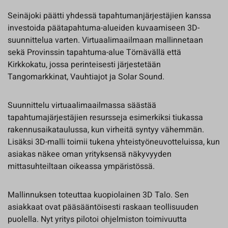
Seinäjoki päätti yhdessä tapahtumanjärjestäjien kanssa
investoida päätapahtuma-alueiden kuvaamiseen 3D-
suunnittelua varten. Virtuaalimaailmaan mallinnetaan
sekä Provinssin tapahtuma-alue Törnävällä että
Kirkkokatu, jossa perinteisesti järjestetään
Tangomarkkinat, Vauhtiajot ja Solar Sound.
Suunnittelu virtuaalimaailmassa säästää
tapahtumajärjestäjien resursseja esimerkiksi tiukassa
rakennusaikataulussa, kun virheitä syntyy vähemmän.
Lisäksi 3D-malli toimii tukena yhteistyöneuvotteluissa, kun
asiakas näkee oman yrityksensä näkyvyyden
mittasuhteiltaan oikeassa ympäristössä.
Mallinnuksen toteuttaa kuopiolainen 3D Talo. Sen
asiakkaat ovat pääsääntöisesti raskaan teollisuuden
puolella. Nyt yritys pilotoi ohjelmiston toimivuutta