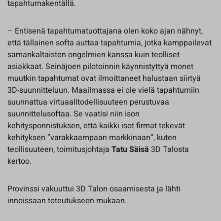
tapahtumakentällä.
– Entisenä tapahtumatuottajana olen koko ajan nähnyt,
että tällainen softa auttaa tapahtumia, jotka kamppailevat
samankaltaisten ongelmien kanssa kuin teolliset
asiakkaat. Seinäjoen pilotoinnin käynnistyttyä monet
muutkin tapahtumat ovat ilmoittaneet halustaan siirtyä
3D-suunnitteluun. Maailmassa ei ole vielä tapahtumiin
suunnattua virtuaalitodellisuuteen perustuvaa
suunnittelusoftaa. Se vaatisi niin ison
kehitysponnistuksen, että kaikki isot firmat tekevät
kehityksen ”varakkaampaan markkinaan”, kuten
teollisuuteen, toimitusjohtaja
Tatu Säisä
3D Talosta
kertoo.
Provinssi vakuuttui 3D Talon osaamisesta ja lähti
innoissaan toteutukseen mukaan.