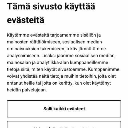
Asuminen ja ympäristö
Tämä sivusto käyttää
Kasvatus ja opetus
evästeitä
Kulttuuri ja liikunta
Hallinto
Käytämme evästeitä tarjoamamme sisällön ja
Työ ja yrittäminen
mainosten räätälöimiseen, sosiaalisen median
Osallistu ja asioi
ominaisuuksien tukemiseen ja kävijämäärämme
analysoimiseen. Lisäksi jaamme sosiaalisen median,
Näytä omat evästeasetukseni
mainosalan ja analytiikka-alan kumppaneillemme
tietoja siitä, miten käytät sivustoamme. Kumppanimme
Seuraa meitä
voivat yhdistää näitä tietoja muihin tietoihin, joita olet
antanut heille tai joita on kerätty, kun olet käyttänyt
heidän palvelujaan.
Salli kaikki evästeet