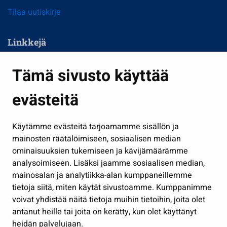
Tilaa uutiskirje
Linkkejä
Asuminen ja ympäristö
Tämä sivusto käyttää
Kasvatus ja opetus
evästeitä
Kulttuuri ja liikunta
Hallinto
Käytämme evästeitä tarjoamamme sisällön ja
Työ ja yrittäminen
mainosten räätälöimiseen, sosiaalisen median
Osallistu ja asioi
ominaisuuksien tukemiseen ja kävijämäärämme
analysoimiseen. Lisäksi jaamme sosiaalisen median,
Näytä omat evästeasetukseni
mainosalan ja analytiikka-alan kumppaneillemme
tietoja siitä, miten käytät sivustoamme. Kumppanimme
Seuraa meitä
voivat yhdistää näitä tietoja muihin tietoihin, joita olet
antanut heille tai joita on kerätty, kun olet käyttänyt
heidän palvelujaan.