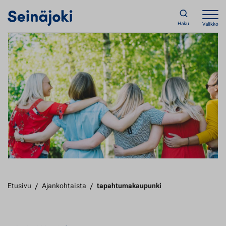
Haku
Valikko
Etusivu
/
Ajankohtaista
/
tapahtumakaupunki