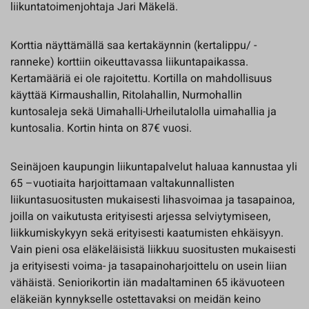
liikuntatoimenjohtaja Jari Mäkelä.
Korttia näyttämällä saa kertakäynnin (kertalippu/ -
ranneke) korttiin oikeuttavassa liikuntapaikassa.
Kertamääriä ei ole rajoitettu. Kortilla on mahdollisuus
käyttää Kirmaushallin, Ritolahallin, Nurmohallin
kuntosaleja sekä Uimahalli-Urheilutalolla uimahallia ja
kuntosalia. Kortin hinta on 87€ vuosi.
Seinäjoen kaupungin liikuntapalvelut haluaa kannustaa yli
65 –vuotiaita harjoittamaan valtakunnallisten
liikuntasuositusten mukaisesti lihasvoimaa ja tasapainoa,
joilla on vaikutusta erityisesti arjessa selviytymiseen,
liikkumiskykyyn sekä erityisesti kaatumisten ehkäisyyn.
Vain pieni osa eläkeläisistä liikkuu suositusten mukaisesti
ja erityisesti voima- ja tasapainoharjoittelu on usein liian
vähäistä. Seniorikortin iän madaltaminen 65 ikävuoteen
eläkeiän kynnykselle ostettavaksi on meidän keino