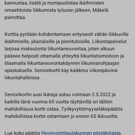
kannustaa, lisätä ja monipuolistaa ikäihmisten
omaehtoista liikkumista työuran jälkeen, Mäkelä
painottaa.
Korttia pyritään kohdentamaan erityisesti vähän liikkuville
ikäihmisille, yksinäisille ja pienituloisille. Liikuntapalvelut
tarjoaa maksutonta liikuntaneuvontaa, joten alkuun
pääsee helposti ottamalla yhteyttä liikuntatoimistoon ja
tilaamalla liikuntaneuvontakäynnin liikunnanohjaajan
opastuksella. Seniorikortti käy kaikkina viikonpäivinä
liikuntahalleissa.
Seniorikortin uusi ikäraja astuu voimaan 2.5.2022 ja
kaikilla tänä vuonna 65 vuotta täyttävillä on tällöin
mahdollisuus kortti ostaa. Työkyvyttömyyseläkepäätös
mahdollistaa kortin ostamisen jo ennen 65 ikävuotta.
Lue koko päätös
Hyvinvointilautakunnan pöytäkirjasta
.