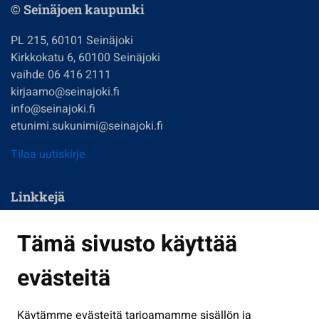
© Seinäjoen kaupunki
PL 215, 60101 Seinäjoki
Kirkkokatu 6, 60100 Seinäjoki
vaihde 06 416 2111
kirjaamo@seinajoki.fi
info@seinajoki.fi
etunimi.sukunimi@seinajoki.fi
Tilaa uutiskirje
Linkkejä
Asuminen ja ympäristö
Tämä sivusto käyttää
Kasvatus ja opetus
evästeitä
Kulttuuri ja liikunta
Hallinto
Käytämme evästeitä tarjoamamme sisällön ja