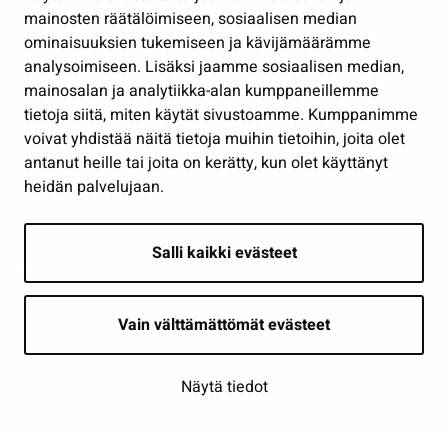
Työ ja yrittäminen
mainosten räätälöimiseen, sosiaalisen median
Osallistu ja asioi
ominaisuuksien tukemiseen ja kävijämäärämme
analysoimiseen. Lisäksi jaamme sosiaalisen median,
Näytä omat evästeasetukseni
mainosalan ja analytiikka-alan kumppaneillemme
tietoja siitä, miten käytät sivustoamme. Kumppanimme
Seuraa meitä
voivat yhdistää näitä tietoja muihin tietoihin, joita olet
antanut heille tai joita on kerätty, kun olet käyttänyt
heidän palvelujaan.
Salli kaikki evästeet
Vain välttämättömät evästeet
Näytä tiedot
Saavutettavuusseloste
| © Seinäjoki 2026