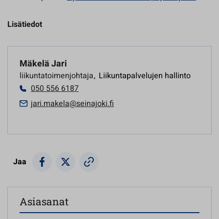
Lisätiedot
Mäkelä Jari
liikuntatoimenjohtaja
,
Liikuntapalvelujen hallinto
050 556 6187
jari.makela@seinajoki.fi
Jaa
Asiasanat