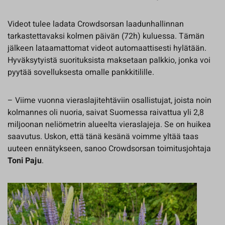
Videot tulee ladata Crowdsorsan laadunhallinnan
tarkastettavaksi kolmen päivän (72h) kuluessa. Tämän
jälkeen lataamattomat videot automaattisesti hylätään.
Hyväksytyistä suorituksista maksetaan palkkio, jonka voi
pyytää sovelluksesta omalle pankkitilille.
– Viime vuonna vieraslajitehtäviin osallistujat, joista noin
kolmannes oli nuoria, saivat Suomessa raivattua yli 2,8
miljoonan neliömetrin alueelta vieraslajeja. Se on huikea
saavutus. Uskon, että tänä kesänä voimme yltää taas
uuteen ennätykseen, sanoo Crowdsorsan toimitusjohtaja
Toni Paju
.