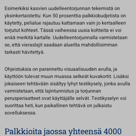
Esimerkiksi kasvien uudelleentorjunnan tekemistä on
yksinkertaistettu: Kun 50 prosenttia palkkiobudjetista on
käytetty, pelialue rajautuu kattamaan vain jo kertaalleen
torjutut kohteet. Tässä vaiheessa uusia kohteita ei voi
enää merkitä kartalle. Uudelleentorjunnalla varmistetaan
se, että vieraslajit saadaan alueilta mahdollisimman
tarkasti hävitettyä.
Ohjeistuksia on parannettu visuaalisuuden avulla, ja
käyttöön tulevat muun muassa selkeät kuvakortit. Lisäksi
jokaiseen tehtävään sisältyy lyhyt testikysely, jonka avulla
varmistetaan, että lajintunnistus ja torjunnan
perusperiaatteet ovat käyttäjälle selvät. Testikyselyn voi
suorittaa heti, kun paikallinen tehtävä on julkaistu
sovelluksessa.
Palkkioita jaossa yhteensä 4000