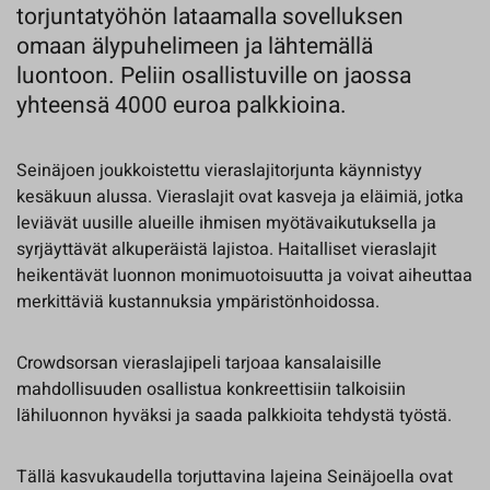
torjuntatyöhön lataamalla sovelluksen
omaan älypuhelimeen ja lähtemällä
luontoon. Peliin osallistuville on jaossa
yhteensä 4000 euroa palkkioina.
Seinäjoen joukkoistettu vieraslajitorjunta käynnistyy
kesäkuun alussa. Vieraslajit ovat kasveja ja eläimiä, jotka
leviävät uusille alueille ihmisen myötävaikutuksella ja
syrjäyttävät alkuperäistä lajistoa. Haitalliset vieraslajit
heikentävät luonnon monimuotoisuutta ja voivat aiheuttaa
merkittäviä kustannuksia ympäristönhoidossa.
Crowdsorsan vieraslajipeli tarjoaa kansalaisille
mahdollisuuden osallistua konkreettisiin talkoisiin
lähiluonnon hyväksi ja saada palkkioita tehdystä työstä.
Tällä kasvukaudella torjuttavina lajeina Seinäjoella ovat