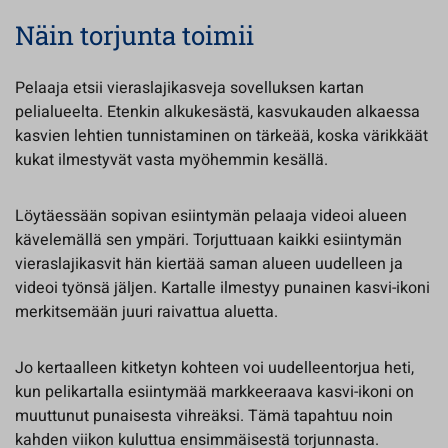
Näin torjunta toimii
Pelaaja etsii vieraslajikasveja sovelluksen kartan
pelialueelta. Etenkin alkukesästä, kasvukauden alkaessa
kasvien lehtien tunnistaminen on tärkeää, koska värikkäät
kukat ilmestyvät vasta myöhemmin kesällä.
Löytäessään sopivan esiintymän pelaaja videoi alueen
kävelemällä sen ympäri. Torjuttuaan kaikki esiintymän
vieraslajikasvit hän kiertää saman alueen uudelleen ja
videoi työnsä jäljen. Kartalle ilmestyy punainen kasvi-ikoni
merkitsemään juuri raivattua aluetta.
Jo kertaalleen kitketyn kohteen voi uudelleentorjua heti,
kun pelikartalla esiintymää markkeeraava kasvi-ikoni on
muuttunut punaisesta vihreäksi. Tämä tapahtuu noin
kahden viikon kuluttua ensimmäisestä torjunnasta.