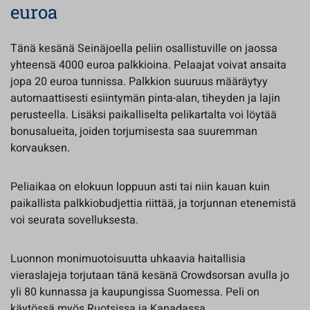
euroa
Tänä kesänä Seinäjoella peliin osallistuville on jaossa
yhteensä 4000 euroa palkkioina. Pelaajat voivat ansaita
jopa 20 euroa tunnissa. Palkkion suuruus määräytyy
automaattisesti esiintymän pinta-alan, tiheyden ja lajin
perusteella. Lisäksi paikalliselta pelikartalta voi löytää
bonusalueita, joiden torjumisesta saa suuremman
korvauksen.
Peliaikaa on elokuun loppuun asti tai niin kauan kuin
paikallista palkkiobudjettia riittää, ja torjunnan etenemistä
voi seurata sovelluksesta.
Luonnon monimuotoisuutta uhkaavia haitallisia
vieraslajeja torjutaan tänä kesänä Crowdsorsan avulla jo
yli 80 kunnassa ja kaupungissa Suomessa. Peli on
käytössä myös Ruotsissa ja Kanadassa.