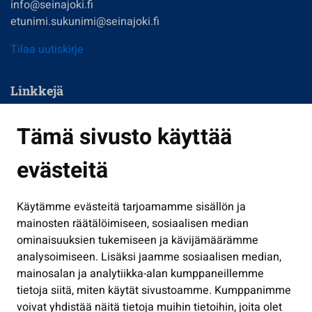
info@seinajoki.fi
etunimi.sukunimi@seinajoki.fi
Tilaa uutiskirje
Linkkejä
Asuminen ja ympäristö
Tämä sivusto käyttää
Kasvatus ja opetus
evästeitä
Kulttuuri ja liikunta
Hallinto
Käytämme evästeitä tarjoamamme sisällön ja
Työ ja yrittäminen
mainosten räätälöimiseen, sosiaalisen median
Osallistu ja asioi
ominaisuuksien tukemiseen ja kävijämäärämme
analysoimiseen. Lisäksi jaamme sosiaalisen median,
Näytä omat evästeasetukseni
mainosalan ja analytiikka-alan kumppaneillemme
tietoja siitä, miten käytät sivustoamme. Kumppanimme
Seuraa meitä
voivat yhdistää näitä tietoja muihin tietoihin, joita olet