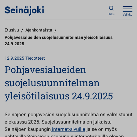
Haku
Valikko
Etusivu
/
Ajankohtaista
/
Pohjavesialueiden suojelusuunnitelman yleisötilaisuus
24.9.2025
12.9.2025
Tiedotteet
Pohjavesialueiden
suojelusuunnitelman
yleisötilaisuus 24.9.2025
Seinäjoen pohjavesien suojelusuunnitelma on valmistunut
elokuussa 2025. Suojelusuunnitelma on julkaistu
Seinäjoen kaupungin
internet-sivuille
ja se on myös
nähtävillä Seinäjoen kaupungin internet-sivuilla olevan