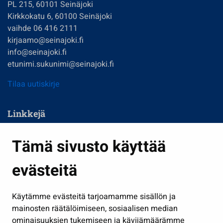
PL 215, 60101 Seinäjoki
Kirkkokatu 6, 60100 Seinäjoki
vaihde 06 416 2111
kirjaamo@seinajoki.fi
info@seinajoki.fi
etunimi.sukunimi@seinajoki.fi
Tilaa uutiskirje
Linkkejä
Asuminen ja ympäristö
Tämä sivusto käyttää
Kasvatus ja opetus
evästeitä
Kulttuuri ja liikunta
Hallinto
Käytämme evästeitä tarjoamamme sisällön ja
Työ ja yrittäminen
mainosten räätälöimiseen, sosiaalisen median
Osallistu ja asioi
ominaisuuksien tukemiseen ja kävijämäärämme