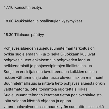
17.10 Konsultin esitys
18.00 Asukkaiden ja osallistujien kysymykset
18.30 Tilaisuus päättyy
Pohjavesialueiden suojelusuunnitelman tarkoitus on
pyrkiä suojelemaan 1- ja 2- sekä E-luokkaan kuuluvat
pohjavesialueet ehkäisemällä pohjaveden laadun
heikkenemistä ja pohjavesipintojen liiallista laskua.
Suojelun ensisijaisena tavoitteena on kaikkien uusien
riskien välttäminen ja olemassa olevien riskien minimointi.
Suunnitelmallisuus ja riittävä tieto pohjavesialueista onkin
välttämätöntä, jottei toimintoja rajoitettaisi liikaa.
Suojelusuunnitelmaan kerätään tietoa pohjavesialueista,
joita voidaan käyttää ohjeena ja apuna
viranomaisvalvonnassa, maankäytön suunnittelussa sekä