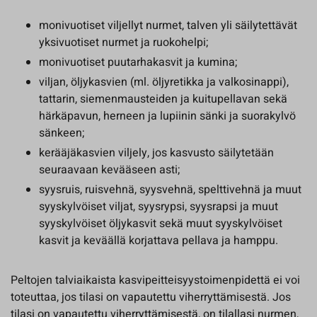
monivuotiset viljellyt nurmet, talven yli säilytettävät
yksivuotiset nurmet ja ruokohelpi;
monivuotiset puutarhakasvit ja kumina;
viljan, öljykasvien (ml. öljyretikka ja valkosinappi),
tattarin, siemenmausteiden ja kuitupellavan sekä
härkäpavun, herneen ja lupiinin sänki ja suorakylvö
sänkeen;
kerääjäkasvien viljely, jos kasvusto säilytetään
seuraavaan kevääseen asti;
syysruis, ruisvehnä, syysvehnä, spelttivehnä ja muut
syyskylvöiset viljat, syysrypsi, syysrapsi ja muut
syyskylvöiset öljykasvit sekä muut syyskylvöiset
kasvit ja keväällä korjattava pellava ja hamppu.
Peltojen talviaikaista kasvipeitteisyystoimenpidettä ei voi
toteuttaa, jos tilasi on vapautettu viherryttämisestä. Jos
tilasi on vapautettu viherryttämisestä, on tilallasi nurmen,