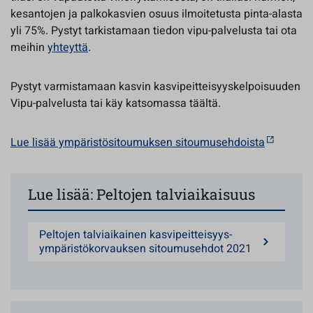
kesantojen ja palkokasvien osuus ilmoitetusta pinta-alasta
yli 75%. Pystyt tarkistamaan tiedon vipu-palvelusta tai ota
meihin
yhteyttä
.
Pystyt varmistamaan kasvin kasvipeitteisyyskelpoisuuden
Vipu-palvelusta tai käy katsomassa täältä.
Lue lisää ympäristösitoumuksen sitoumusehdoista
Lue lisää: Peltojen talviaikaisuus
Peltojen talviaikainen kasvipeitteisyys-
ympäristökorvauksen sitoumusehdot 2021