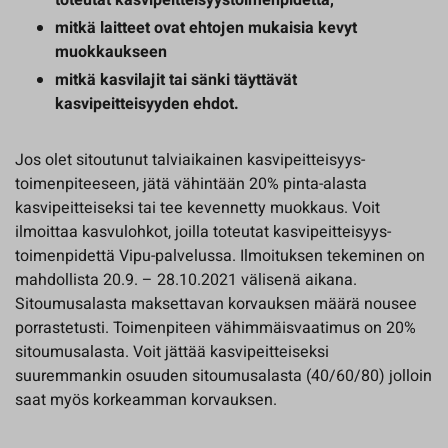
toteutat kasvipeitteisyystoimenpidettä,
mitkä laitteet ovat ehtojen mukaisia kevyt
muokkaukseen
mitkä kasvilajit tai sänki täyttävät
kasvipeitteisyyden ehdot.
Jos olet sitoutunut talviaikainen kasvipeitteisyys-
toimenpiteeseen, jätä vähintään 20% pinta-alasta
kasvipeitteiseksi tai tee kevennetty muokkaus. Voit
ilmoittaa kasvulohkot, joilla toteutat kasvipeitteisyys-
toimenpidettä Vipu-palvelussa. Ilmoituksen tekeminen on
mahdollista 20.9. – 28.10.2021 välisenä aikana.
Sitoumusalasta maksettavan korvauksen määrä nousee
porrastetusti. Toimenpiteen vähimmäisvaatimus on 20%
sitoumusalasta. Voit jättää kasvipeitteiseksi
suuremmankin osuuden sitoumusalasta (40/60/80) jolloin
saat myös korkeamman korvauksen.