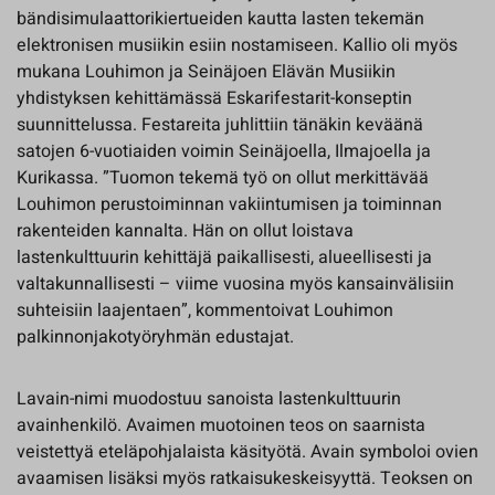
bändisimulaattorikiertueiden kautta lasten tekemän
elektronisen musiikin esiin nostamiseen. Kallio oli myös
mukana Louhimon ja Seinäjoen Elävän Musiikin
yhdistyksen kehittämässä Eskarifestarit-konseptin
suunnittelussa. Festareita juhlittiin tänäkin keväänä
satojen 6-vuotiaiden voimin Seinäjoella, Ilmajoella ja
Kurikassa. ”Tuomon tekemä työ on ollut merkittävää
Louhimon perustoiminnan vakiintumisen ja toiminnan
rakenteiden kannalta. Hän on ollut loistava
lastenkulttuurin kehittäjä paikallisesti, alueellisesti ja
valtakunnallisesti – viime vuosina myös kansainvälisiin
suhteisiin laajentaen”, kommentoivat Louhimon
palkinnonjakotyöryhmän edustajat.
Lavain-nimi muodostuu sanoista lastenkulttuurin
avainhenkilö. Avaimen muotoinen teos on saarnista
veistettyä eteläpohjalaista käsityötä. Avain symboloi ovien
avaamisen lisäksi myös ratkaisukeskeisyyttä. Teoksen on