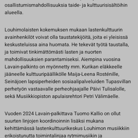
osallistumismahdollisuuksia taide- ja kulttuurisisältöihin
alueella.
Louhimolaisten kokemuksen mukaan lastenkulttuurin
avainhenkilöt voivat olla taustatekijöitä, joita ei yleisissä
keskusteluissa aina huomata. He tekevät työtä taustalla,
ja toimivat tinkimättömästi lasten ja nuorten
mahdollisuuksien parantamiseksi. Aiempina vuosina
Lavain-palkinto on myönnetty mm. Kurikan eläkkeelle
jääneelle kulttuuripäällikölle Maija-Leena Rosténille,
Seinäjoen lapsiperheiden sosiaalipalveluiden Tupasvillan
perhetyön vastaavalle perheohjaajalle Päivi Tulisalolle,
sekä Musiikkiopiston apulaisrehtori Petri Välimäelle.
Vuoden 2024 Lavain-palkittava Tuomo Kallio on ollut
suurten linjojen koordinoinnin lisäksi mukana
kehittämässä lastenkulttuurikeskus Louhimon musiikkiin
erikoistunutta toimintalinjaa rytmimusiikin ja