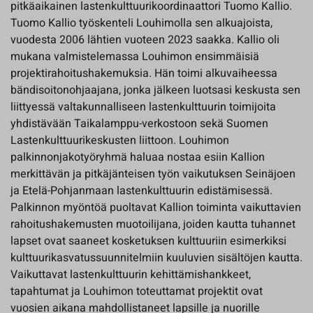
pitkäaikainen lastenkulttuurikoordinaattori Tuomo Kallio.
Tuomo Kallio työskenteli Louhimolla sen alkuajoista,
vuodesta 2006 lähtien vuoteen 2023 saakka. Kallio oli
mukana valmistelemassa Louhimon ensimmäisiä
projektirahoitushakemuksia. Hän toimi alkuvaiheessa
bändisoitonohjaajana, jonka jälkeen luotsasi keskusta sen
liittyessä valtakunnalliseen lastenkulttuurin toimijoita
yhdistävään Taikalamppu-verkostoon sekä Suomen
Lastenkulttuurikeskusten liittoon. Louhimon
palkinnonjakotyöryhmä haluaa nostaa esiin Kallion
merkittävän ja pitkäjänteisen työn vaikutuksen Seinäjoen
ja Etelä-Pohjanmaan lastenkulttuurin edistämisessä.
Palkinnon myöntöä puoltavat Kallion toiminta vaikuttavien
rahoitushakemusten muotoilijana, joiden kautta tuhannet
lapset ovat saaneet kosketuksen kulttuuriin esimerkiksi
kulttuurikasvatussuunnitelmiin kuuluvien sisältöjen kautta.
Vaikuttavat lastenkulttuurin kehittämishankkeet,
tapahtumat ja Louhimon toteuttamat projektit ovat
vuosien aikana mahdollistaneet lapsille ja nuorille