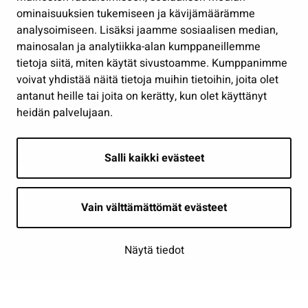
ominaisuuksien tukemiseen ja kävijämäärämme
Osallistu ja asioi
analysoimiseen. Lisäksi jaamme sosiaalisen median,
Näytä omat evästeasetukseni
mainosalan ja analytiikka-alan kumppaneillemme
tietoja siitä, miten käytät sivustoamme. Kumppanimme
Seuraa meitä
voivat yhdistää näitä tietoja muihin tietoihin, joita olet
antanut heille tai joita on kerätty, kun olet käyttänyt
heidän palvelujaan.
Salli kaikki evästeet
Vain välttämättömät evästeet
Näytä tiedot
Saavutettavuusseloste
| © Seinäjoki 2026