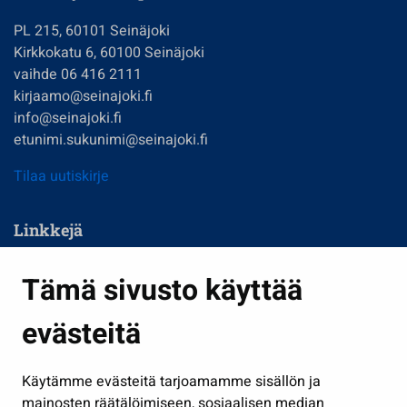
PL 215, 60101 Seinäjoki
Kirkkokatu 6, 60100 Seinäjoki
vaihde 06 416 2111
kirjaamo@seinajoki.fi
info@seinajoki.fi
etunimi.sukunimi@seinajoki.fi
Tilaa uutiskirje
Linkkejä
Asuminen ja ympäristö
Tämä sivusto käyttää
Kasvatus ja opetus
evästeitä
Kulttuuri ja liikunta
Hallinto
Käytämme evästeitä tarjoamamme sisällön ja
Työ ja yrittäminen
mainosten räätälöimiseen, sosiaalisen median