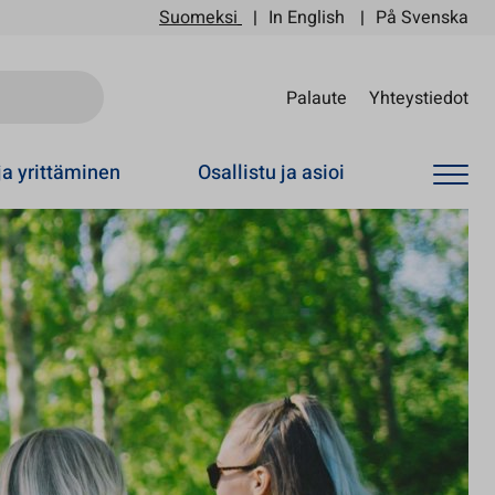
Suomeksi
In English
På Svenska
Sii
Palaute
Yhteystiedot
ja yrittäminen
Osallistu ja asioi