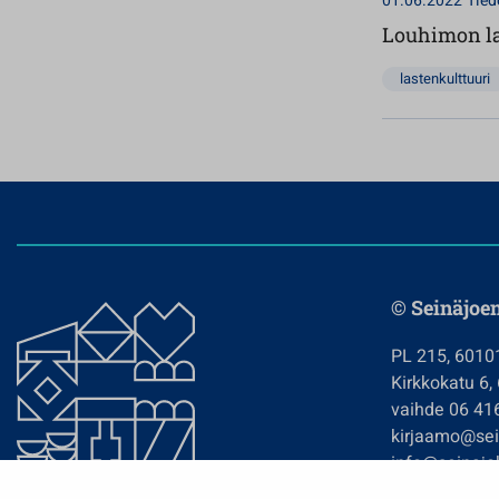
01.06.2022
Tied
Louhimon las
lastenkulttuuri
© Seinäjoe
PL 215, 6010
Kirkkokatu 6,
vaihde 06 41
kirjaamo@sein
info@seinajok
etunimi.sukun