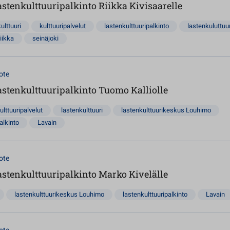
stenkulttuuripalkinto Riikka Kivisaarelle
kulttuuri
kulttuuripalvelut
lastenkulttuuripalkinto
lastenkuluttuur
iikka
seinäjoki
ote
stenkulttuuripalkinto Tuomo Kalliolle
ulttuuripalvelut
lastenkulttuuri
lastenkulttuurikeskus Louhimo
alkinto
Lavain
ote
stenkulttuuripalkinto Marko Kivelälle
lastenkulttuurikeskus Louhimo
lastenkulttuuripalkinto
Lavain