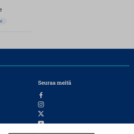
e
ki
Seuraa meitä