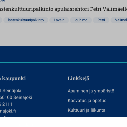
ote
tenkulttuuripalkinto apulaisrehtori Petri Välimäell
lastenkulttuuripalkinto
Lavain
louhimo
Petri
Välimä
n kaupunki
Linkkejä
1 Seinäjoki
Asuminen ja ympäristö
 60100 Seinäjoki
Kasvatus ja opetus
6 2111
Kulttuuri ja liikunta
ajoki.fi
i.fi
Hallinto
imi@seinajoki.fi