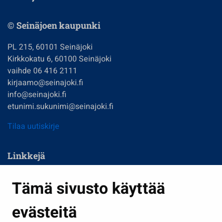
© Seinäjoen kaupunki
PL 215, 60101 Seinäjoki
Kirkkokatu 6, 60100 Seinäjoki
vaihde 06 416 2111
kirjaamo@seinajoki.fi
info@seinajoki.fi
etunimi.sukunimi@seinajoki.fi
Tilaa uutiskirje
Linkkejä
Asuminen ja ympäristö
Tämä sivusto käyttää
Kasvatus ja opetus
evästeitä
Kulttuuri ja liikunta