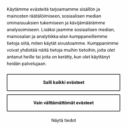
Hallinto
Käytämme evästeitä tarjoamamme sisällön ja
Työ ja yrittäminen
mainosten räätälöimiseen, sosiaalisen median
Osallistu ja asioi
ominaisuuksien tukemiseen ja kävijämäärämme
analysoimiseen. Lisäksi jaamme sosiaalisen median,
Näytä omat evästeasetukseni
mainosalan ja analytiikka-alan kumppaneillemme
tietoja siitä, miten käytät sivustoamme. Kumppanimme
Seuraa meitä
voivat yhdistää näitä tietoja muihin tietoihin, joita olet
antanut heille tai joita on kerätty, kun olet käyttänyt
heidän palvelujaan.
Salli kaikki evästeet
Vain välttämättömät evästeet
Näytä tiedot
Saavutettavuusseloste
| © Seinäjoki 2026