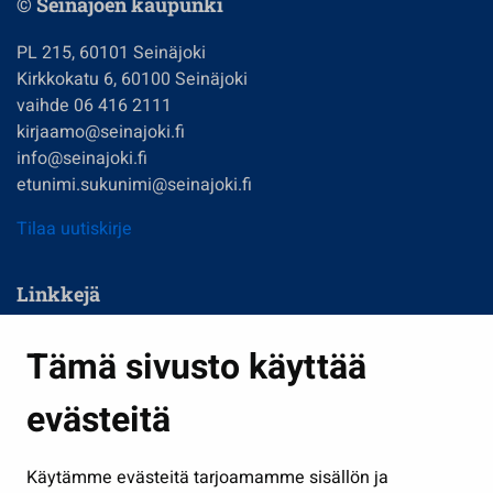
© Seinäjoen kaupunki
PL 215, 60101 Seinäjoki
Kirkkokatu 6, 60100 Seinäjoki
vaihde 06 416 2111
kirjaamo@seinajoki.fi
info@seinajoki.fi
etunimi.sukunimi@seinajoki.fi
Tilaa uutiskirje
Linkkejä
Asuminen ja ympäristö
Tämä sivusto käyttää
Kasvatus ja opetus
evästeitä
Kulttuuri ja liikunta
Hallinto
Käytämme evästeitä tarjoamamme sisällön ja
Työ ja yrittäminen