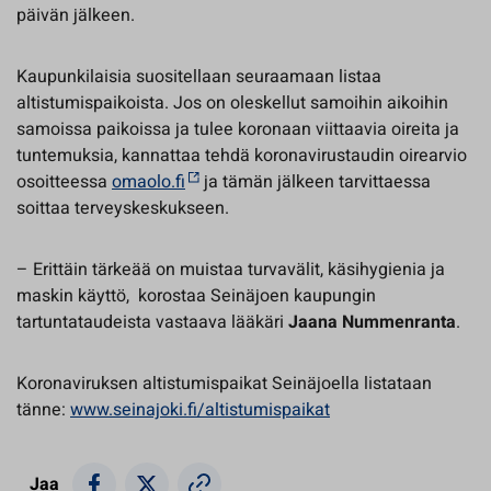
päivän jälkeen.
Kaupunkilaisia suositellaan seuraamaan listaa
altistumispaikoista. Jos on oleskellut samoihin aikoihin
samoissa paikoissa ja tulee koronaan viittaavia oireita ja
tuntemuksia, kannattaa tehdä koronavirustaudin oirearvio
osoitteessa
omaolo.fi
ja tämän jälkeen tarvittaessa
soittaa terveyskeskukseen.
– Erittäin tärkeää on muistaa turvavälit, käsihygienia ja
maskin käyttö, korostaa Seinäjoen kaupungin
tartuntataudeista vastaava lääkäri
Jaana Nummenranta
.
Koronaviruksen altistumispaikat Seinäjoella listataan
tänne:
www.seinajoki.fi/altistumispaikat
Jaa