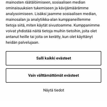
mainosten räätälöimiseen, sosiaalisen median
Osallistu ja asioi
ominaisuuksien tukemiseen ja kävijämäärämme
analysoimiseen. Lisäksi jaamme sosiaalisen median,
Näytä omat evästeasetukseni
mainosalan ja analytiikka-alan kumppaneillemme
tietoja siitä, miten käytät sivustoamme. Kumppanimme
Seuraa meitä
voivat yhdistää näitä tietoja muihin tietoihin, joita olet
antanut heille tai joita on kerätty, kun olet käyttänyt
heidän palvelujaan.
Salli kaikki evästeet
Vain välttämättömät evästeet
Näytä tiedot
Saavutettavuusseloste
| © Seinäjoki 2026