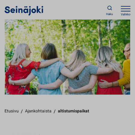
Haku
Valikko
Etusivu
/
Ajankohtaista
/
altistumispaikat