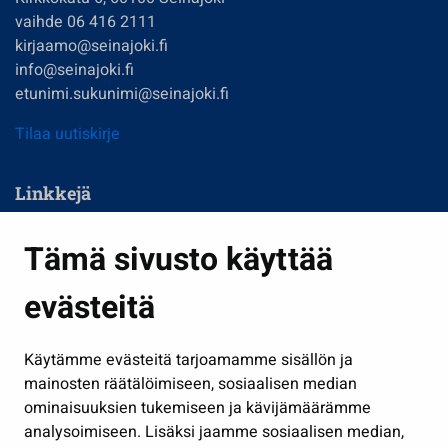
vaihde 06 416 2111
kirjaamo@seinajoki.fi
info@seinajoki.fi
etunimi.sukunimi@seinajoki.fi
Tilaa uutiskirje
Linkkejä
Asuminen ja ympäristö
Tämä sivusto käyttää
Kasvatus ja opetus
evästeitä
Kulttuuri ja liikunta
Hallinto
Käytämme evästeitä tarjoamamme sisällön ja
Työ ja yrittäminen
mainosten räätälöimiseen, sosiaalisen median
Osallistu ja asioi
ominaisuuksien tukemiseen ja kävijämäärämme
analysoimiseen. Lisäksi jaamme sosiaalisen median,
Näytä omat evästeasetukseni