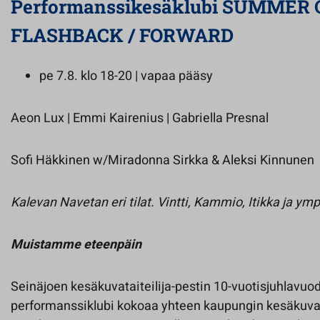
Performanssikesäklubi SUMMER O
FLASHBACK / FORWARD
pe 7.8. klo 18-20 | vapaa pääsy
Aeon Lux | Emmi Kairenius | Gabriella Presnal
Sofi Häkkinen w/Miradonna Sirkka & Aleksi Kinnunen
Kalevan Navetan eri tilat. Vintti, Kammio, Itikka ja ym
Muistamme eteenpäin
Seinäjoen kesäkuvataiteilija-pestin 10-vuotisjuhlavuod
performanssiklubi kokoaa yhteen kaupungin kesäkuvatai