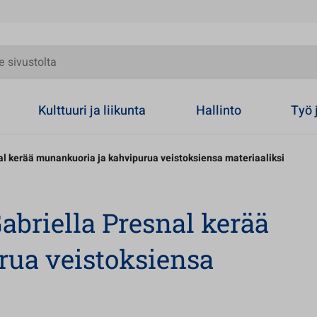
olta
Kulttuuri ja liikunta
Hallinto
Työ 
al kerää munankuoria ja kahvipurua veistoksiensa materiaaliksi
abriella Presnal kerää
rua veistoksiensa