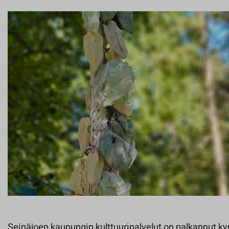
Seinäjoen kaupungin kulttuuripalvelut on palkannut 