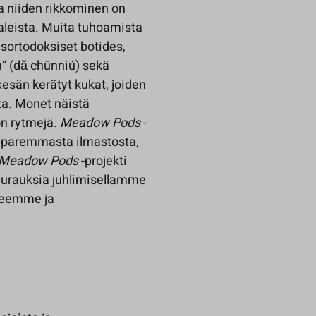
a niiden rikkominen on
aaleista. Muita tuhoamista
aisortodoksiset botides,
” (dǎ chūnniú) sekä
esän kerätyt kukat, joiden
a. Monet näistä
on rytmejä.
Meadow Pods
-
oa paremmasta ilmastosta,
Meadow Pods
-projekti
seurauksia juhlimisellamme
keemme ja