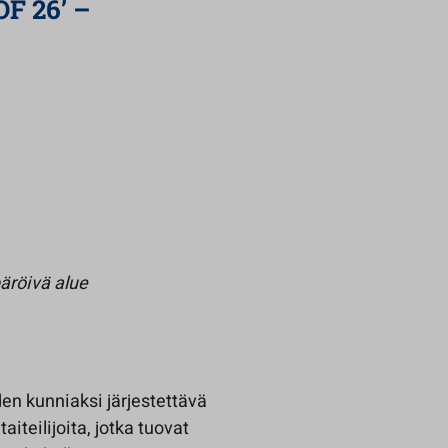
F 26’ –
päröivä alue
en kunniaksi järjestettävä
teilijoita, jotka tuovat