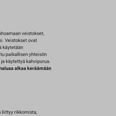
 tuhoamaan veistokset,
i. Veistokset ovat
ä käytetään
tu paikallisen yhteisön
a käytettyä kahvipurua.
tä haluaa alkaa keräämään
liittyy rikkomista,