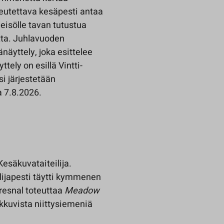
teutettava kesäpesti antaa
yleisölle tavan tutustua
etta. Juhlavuoden
näyttely, joka esittelee
tely on esillä Vintti-
i järjestetään
 7.8.2026.
esäkuvataiteilija.
lijapesti täytti kymmenen
resnal toteuttaa
Meadow
ikkuvista niittysiemeniä