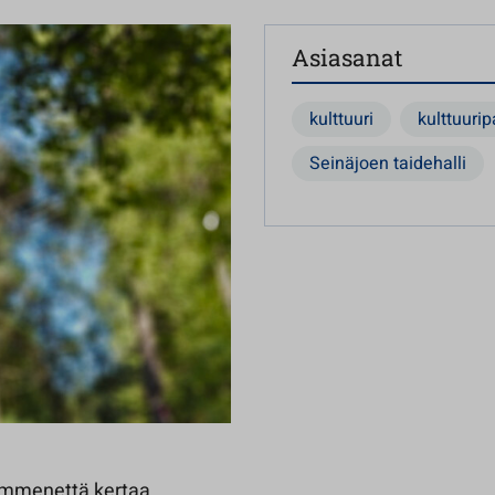
Asiasanat
kulttuuri
kulttuurip
Seinäjoen taidehalli
kymmenettä kertaa