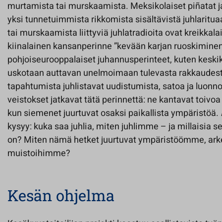
murtamista tai murskaamista. Meksikolaiset piñatat j
yksi tunnetuimmista rikkomista sisältävistä juhlaritu
tai murskaamista liittyviä juhlatradioita ovat kreikkal
kiinalainen kansanperinne ”kevään karjan ruoskiminen
pohjoiseurooppalaiset juhannusperinteet, kuten keskik
uskotaan auttavan unelmoimaan tulevasta rakkaudest
tapahtumista juhlistavat uudistumista, satoa ja luonn
veistokset jatkavat tätä perinnettä: ne kantavat toiv
kun siemenet juurtuvat osaksi paikallista ympäristöä.
kysyy: kuka saa juhlia, miten juhlimme – ja millaisia 
on? Miten nämä hetket juurtuvat ympäristöömme, ar
muistoihimme?
Kesän ohjelma