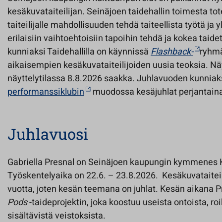
kesäkuvataiteilijan. Seinäjoen taidehallin toimesta to
taiteilijalle mahdollisuuden tehdä taiteellista työtä ja 
erilaisiin vaihtoehtoisiin tapoihin tehdä ja kokea taid
kunniaksi Taidehallilla on käynnissä
Flashback-
ryhmä
aikaisempien kesäkuvataiteilijoiden uusia teoksia. Näyt
näyttelytilassa 8.8.2026 saakka. Juhlavuoden kunniaks
performanssiklubin
muodossa kesäjuhlat perjantaina
Juhlavuosi
Gabriella Presnal on Seinäjoen kaupungin kymmenes K
Työskentelyaika on 22.6. – 23.8.2026. Kesäkuvataitei
vuotta, joten kesän teemana on juhlat. Kesän aikana P
Pods
-taideprojektin, joka koostuu useista ontoista, ro
sisältävistä veistoksista.