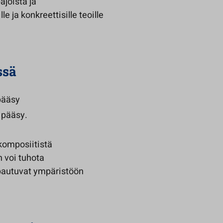
ajoista ja
le ja konkreettisille teoille
ssä
pääsy
 pääsy.
komposiitistä
 voi tuhota
apautuvat ympäristöön