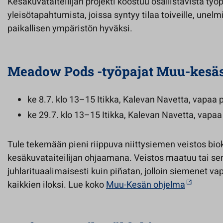
Kesäkuvataiteilijan projekti koostuu osallistavista työp
yleisötapahtumista, joissa syntyy tilaa toiveille, unelmil
paikallisen ympäristön hyväksi.
Meadow Pods -työpajat Muu-kesä
ke 8.7. klo 13–15 Itikka, Kalevan Navetta, vapaa 
ke 29.7. klo 13–15 Itikka, Kalevan Navetta, vapaa
Tule tekemään pieni riippuva niittysiemen veistos bio
kesäkuvataiteilijan ohjaamana. Veistos maatuu tai sen
juhlarituaalimaisesti kuin piñatan, jolloin siemenet v
kaikkien iloksi. Lue koko
Muu-Kesän ohjelma