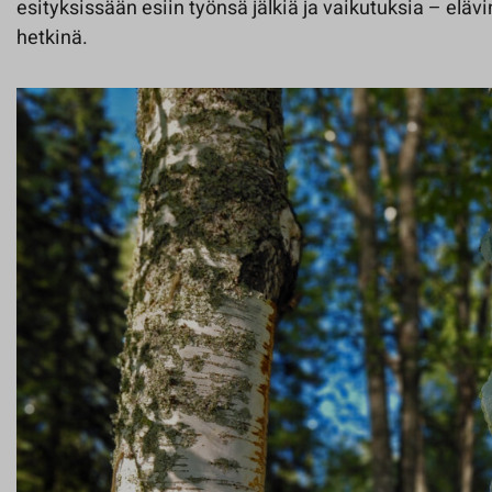
esityksissään esiin työnsä jälkiä ja vaikutuksia – elävin
hetkinä.