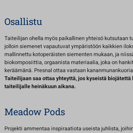
Osallistu
Taiteilijan ohella myös paikallinen yhteisö kutsutaan
jolloin siemenet vapautuvat ympäristöön kaikkien iloks
mallinnettu kotoperäisten siementen mukaan, ja niiss
biokomposiittia, orgaanista materiaalia, joka on hankit
keräämänä. Presnal ottaa vastaan kananmunankuoria j
Taiteilijaan saa ottaa yhteyttä, jos kyseistä biojätet
taiteilijalle heinäkuun aikana.
Meadow Pods
Projekti ammentaa inspiraatiota useista juhlista, joihin 