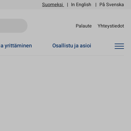
Suomeksi
In English
På Svenska
Sii
Palaute
Yhteystiedot
ja yrittäminen
Osallistu ja asioi