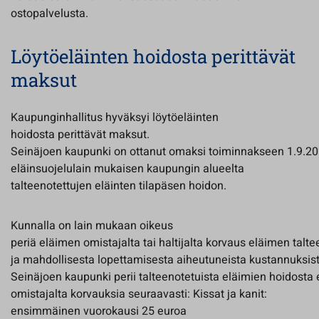
ostopalvelusta.
Löytöeläinten hoidosta perittävät
maksut
Kaupunginhallitus hyväksyi löytöeläinten
hoidosta perittävät maksut.
Seinäjoen kaupunki on ottanut omaksi toiminnakseen 1.9.2
eläinsuojelulain mukaisen kaupungin alueelta
talteenotettujen eläinten tilapäsen hoidon.
Kunnalla on lain mukaan oikeus
periä eläimen omistajalta tai haltijalta korvaus eläimen talt
ja mahdollisesta lopettamisesta aiheutuneista kustannuksist
Seinäjoen kaupunki perii talteenotetuista eläimien hoidosta
omistajalta korvauksia seuraavasti: Kissat ja kanit:
ensimmäinen vuorokausi 25 euroa