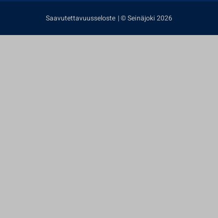
Saavutettavuusseloste
| © Seinäjoki 2026