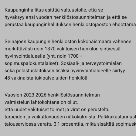
Kaupunginhallitus esittää valtuustolle, että se
hyväksyy ensi vuoden henkilöstösuunnitelman ja että se
perustaa kaupunginhallituksen henkilöstöjaoston ehdottamat 
Seinäjoen kaupungin henkilöstön kokonaismäärä vähenee
merkittävästi noin 1370 vakituisen henkilön siirtyessä
hyvinvointialueelle (yht. noin 1700 +
sopimuspalokuntalaiset). Sosiaali- ja terveystoimialan
sekä pelastuslaitoksen lisäksi hyvinvointialueelle siirtyy
48 vakinaista tukipalveluiden henkilöä.
Vuosien 2023-2026 henkilöstösuunnitelman
valmistelun lähtökohtana on ollut,
että uudet vakituiset toimet ja virat on perusteltu
tarpeiden ja vaikuttavuuden näkökulmista. Palkkakustannus
talousarviossa varattu 3,1 prosenttia, mikä sisältää sopimus