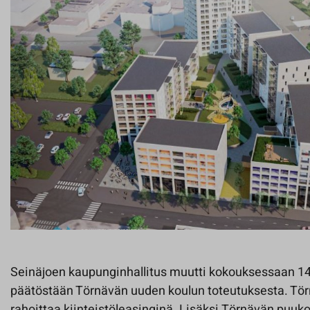
Seinäjoen kaupunginhallitus muutti kokouksessaan 1
päätöstään Törnävän uuden koulun toteutuksesta. Tör
rahoittaa kiinteistöleasinginä. Lisäksi Törnävän puuko