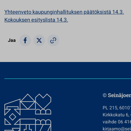
Yhteenveto kaupunginhallituksen päätöksistä 14.3.
Kokouksen esityslista 14.3.
Jaa
© Seinäjoe
PL 215, 6010
Kirkkokatu 6,
vaihde 06 41
kirjaamo@sein