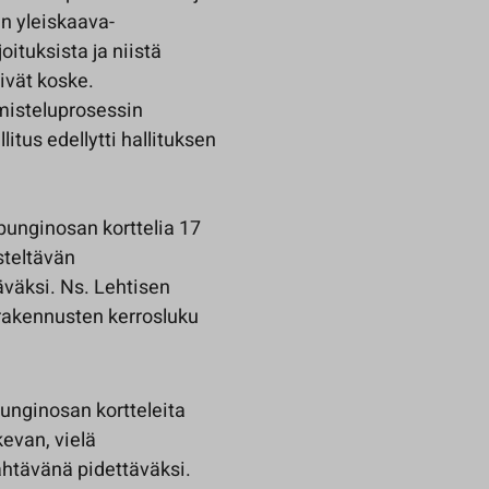
n yleiskaava-
oituksista ja niistä
eivät koske.
misteluprosessin
itus edellytti hallituksen
punginosan korttelia 17
steltävän
väksi. Ns. Lehtisen
a rakennusten kerrosluku
unginosan kortteleita
kevan, vielä
ähtävänä pidettäväksi.