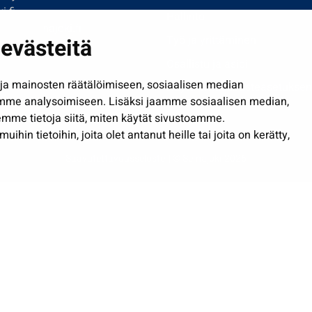
i.fi
Hallinto
imi@seinajoki.fi
evästeitä
Työ ja yrittäminen
je
Osallistu ja asioi
a mainosten räätälöimiseen, sosiaalisen median
Näytä omat evästeasetuksen
mme analysoimiseen. Lisäksi jaamme sosiaalisen median,
mme tietoja siitä, miten käytät sivustoamme.
in tietoihin, joita olet antanut heille tai joita on kerätty,
Saavutettavuusseloste
| © Seinäjoki 2026