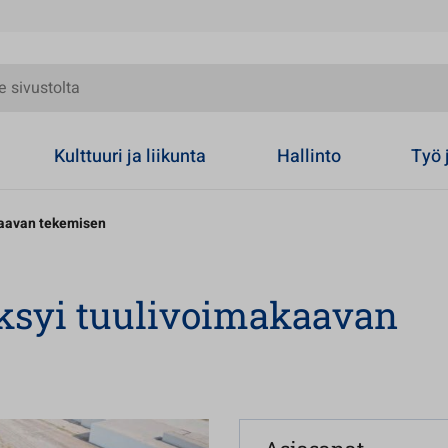
olta
Kulttuuri ja liikunta
Hallinto
Työ 
kaavan tekemisen
ksyi tuulivoimakaavan