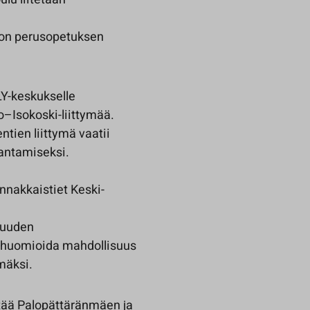
 on perusopetuksen
LY-keskukselle
o–Isokoski-liittymää.
tien liittymä vaatii
rantamiseksi.
innakkaistiet Keski-
isuuden
e huomioida mahdollisuus
mäksi.
stää Palopättäränmäen ja