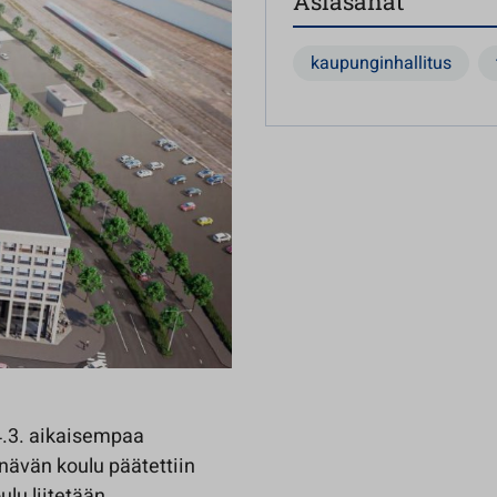
Asiasanat
kaupunginhallitus
4.3. aikaisempaa
nävän koulu päätettiin
ulu liitetään