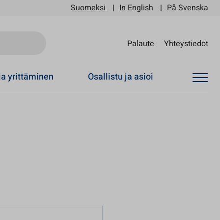
Suomeksi
In English
På Svenska
Sii
Palaute
Yhteystiedot
ja yrittäminen
Osallistu ja asioi