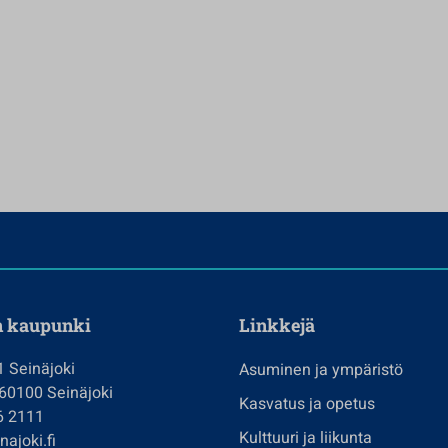
n kaupunki
Linkkejä
1 Seinäjoki
Asuminen ja ympäristö
 60100 Seinäjoki
Kasvatus ja opetus
6 2111
Kulttuuri ja liikunta
ajoki.fi