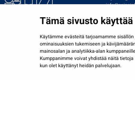
info@seinajok
etunimi.sukun
Tämä sivusto käyttää 
Tilaa uutiskir
Käytämme evästeitä tarjoamamme sisällön j
ominaisuuksien tukemiseen ja kävijämäärä
mainosalan ja analytiikka-alan kumppaneille
Kumppanimme voivat yhdistää näitä tietoja muih
kun olet käyttänyt heidän palvelujaan.