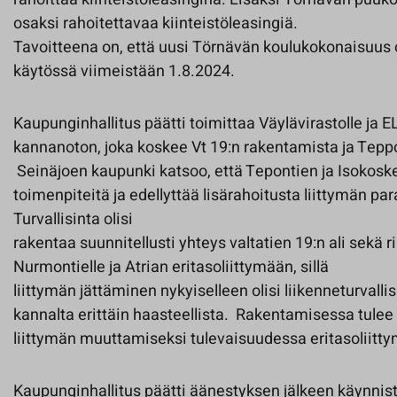
osaksi rahoitettavaa kiinteistöleasingiä.
Tavoitteena on, että uusi Törnävän koulukokonaisuus
käytössä viimeistään 1.8.2024.
Kaupunginhallitus päätti toimittaa Väylävirastolle ja E
kannanoton, joka koskee Vt 19:n rakentamista ja Tepp
Seinäjoen kaupunki katsoo, että Tepontien ja Isokosken
toimenpiteitä ja edellyttää lisärahoitusta liittymän pa
Turvallisinta olisi
rakentaa suunnitellusti yhteys valtatien 19:n ali sekä r
Nurmontielle ja Atrian eritasoliittymään, sillä
liittymän jättäminen nykyiselleen olisi liikenneturvall
kannalta erittäin haasteellista. Rakentamisessa tule
liittymän muuttamiseksi tulevaisuudessa eritasoliitty
Kaupunginhallitus päätti äänestyksen jälkeen käynni