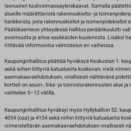
Isovuoren tuulivoimaosayleiskaavat. Samalla päätettii
alueille määrättävistä rakennuskielto- ja toimenpideraj
hankkeista, joita rakennuskiellot ja toimenpidekiellot 
Päätöksenteon yhteydessä hallitus peräänkuulutti val
avoimuutta ja aitoa asukkaiden kuulemista. Lisäksi hall
riittävää informointia valmistelun eri vaiheissa.
Kaupunginhallitus päättää hyväksyä Keskustan 1. kau
sekä siihen liittyviä katualueita koskevan, vielä viimei
asemakaavaehdotuksen, virallisesti nähtävänä pidettä
kortteli on asuin-, liike- ja toimistorakennusten alue j
vaihtelee 5–12 välillä.
Kaupunginhallitus hyväksyi myös Hyllykallion 52. kaup
4054 (osa) ja 4154 sekä niihin liittyviä katualueita kos
viimeisteltävän asemakaavaehdotuksen virallisesti n