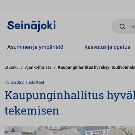
Hae sivust
Asuminen ja ympäristö
Kasvatus ja opetus
Etusivu
/
Ajankohtaista
/
Kaupunginhallitus hyväksyi tuulivoima
15.3.2022
Tiedotteet
Kaupunginhallitus hyvä
tekemisen