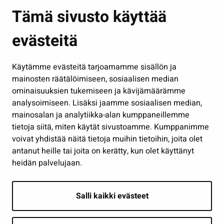
Asuminen ja ympäristö
Tämä sivusto käyttää
Kasvatus ja opetus
evästeitä
Kulttuuri ja liikunta
Hallinto
Käytämme evästeitä tarjoamamme sisällön ja
Työ ja yrittäminen
mainosten räätälöimiseen, sosiaalisen median
Osallistu ja asioi
ominaisuuksien tukemiseen ja kävijämäärämme
analysoimiseen. Lisäksi jaamme sosiaalisen median,
Näytä omat evästeasetukseni
mainosalan ja analytiikka-alan kumppaneillemme
tietoja siitä, miten käytät sivustoamme. Kumppanimme
Seuraa meitä
voivat yhdistää näitä tietoja muihin tietoihin, joita olet
antanut heille tai joita on kerätty, kun olet käyttänyt
heidän palvelujaan.
Salli kaikki evästeet