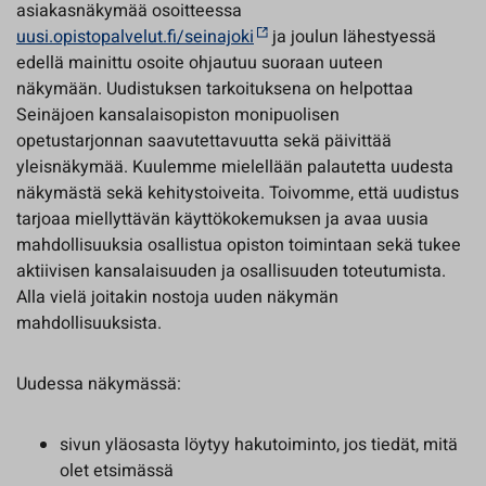
asiakasnäkymää osoitteessa
uusi.opistopalvelut.fi/seinajoki
ja joulun lähestyessä
edellä mainittu osoite ohjautuu suoraan uuteen
näkymään. Uudistuksen tarkoituksena on helpottaa
Seinäjoen kansalaisopiston monipuolisen
opetustarjonnan saavutettavuutta sekä päivittää
yleisnäkymää. Kuulemme mielellään palautetta uudesta
näkymästä sekä kehitystoiveita. Toivomme, että uudistus
tarjoaa miellyttävän käyttökokemuksen ja avaa uusia
mahdollisuuksia osallistua opiston toimintaan sekä tukee
aktiivisen kansalaisuuden ja osallisuuden toteutumista.
Alla vielä joitakin nostoja uuden näkymän
mahdollisuuksista.
Uudessa näkymässä:
sivun yläosasta löytyy hakutoiminto, jos tiedät, mitä
olet etsimässä