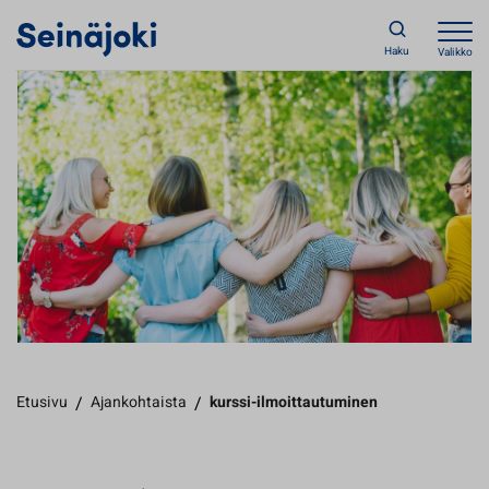
Haku
Valikko
Etusivu
/
Ajankohtaista
/
kurssi-ilmoittautuminen