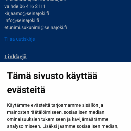
vaihde 06 416 2111
kirjaamo@seinajoki.fi
info@seinajoki.fi
etunimi.sukunimi@seinajoki.fi
Tilaa uutiskirje
Linkkejä
Asuminen ja ympäristö
Tämä sivusto käyttää
Kasvatus ja opetus
evästeitä
Kulttuuri ja liikunta
Hallinto
Käytämme evästeitä tarjoamamme sisällön ja
Työ ja yrittäminen
mainosten räätälöimiseen, sosiaalisen median
Osallistu ja asioi
ominaisuuksien tukemiseen ja kävijämäärämme
analysoimiseen. Lisäksi jaamme sosiaalisen median,
Näytä omat evästeasetukseni