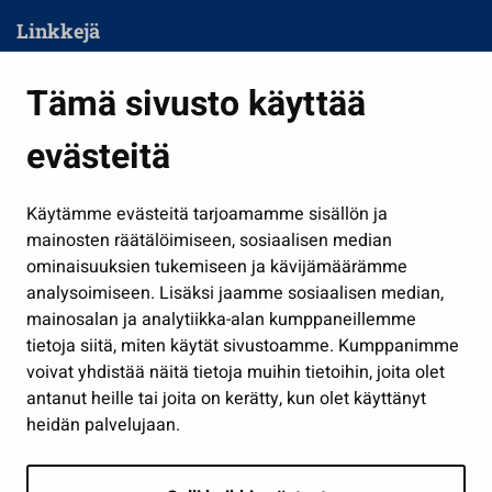
Linkkejä
Asuminen ja ympäristö
Tämä sivusto käyttää
Kasvatus ja opetus
evästeitä
Kulttuuri ja liikunta
Hallinto
Käytämme evästeitä tarjoamamme sisällön ja
Työ ja yrittäminen
mainosten räätälöimiseen, sosiaalisen median
Osallistu ja asioi
ominaisuuksien tukemiseen ja kävijämäärämme
analysoimiseen. Lisäksi jaamme sosiaalisen median,
Näytä omat evästeasetukseni
mainosalan ja analytiikka-alan kumppaneillemme
tietoja siitä, miten käytät sivustoamme. Kumppanimme
Seuraa meitä
voivat yhdistää näitä tietoja muihin tietoihin, joita olet
antanut heille tai joita on kerätty, kun olet käyttänyt
heidän palvelujaan.