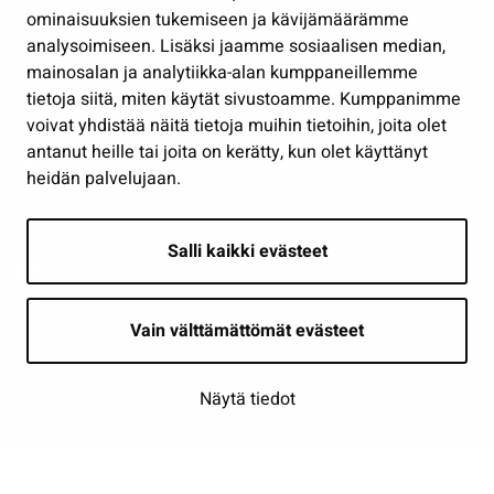
ominaisuuksien tukemiseen ja kävijämäärämme
Osallistu ja asioi
analysoimiseen. Lisäksi jaamme sosiaalisen median,
Näytä omat evästeasetukseni
mainosalan ja analytiikka-alan kumppaneillemme
tietoja siitä, miten käytät sivustoamme. Kumppanimme
Seuraa meitä
voivat yhdistää näitä tietoja muihin tietoihin, joita olet
antanut heille tai joita on kerätty, kun olet käyttänyt
heidän palvelujaan.
Salli kaikki evästeet
Vain välttämättömät evästeet
Näytä tiedot
Saavutettavuusseloste
| © Seinäjoki 2026