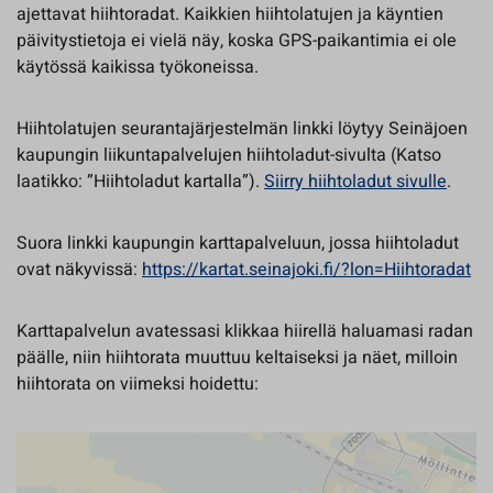
ajettavat hiihtoradat. Kaikkien hiihtolatujen ja käyntien
päivitystietoja ei vielä näy, koska GPS-paikantimia ei ole
käytössä kaikissa työkoneissa.
Hiihtolatujen seurantajärjestelmän linkki löytyy Seinäjoen
kaupungin liikuntapalvelujen hiihtoladut-sivulta (Katso
laatikko: ”Hiihtoladut kartalla”).
Siirry hiihtoladut sivulle
.
Suora linkki kaupungin karttapalveluun, jossa hiihtoladut
ovat näkyvissä:
https://kartat.seinajoki.fi/?lon=Hiihtoradat
Karttapalvelun avatessasi klikkaa hiirellä haluamasi radan
päälle, niin hiihtorata muuttuu keltaiseksi ja näet, milloin
hiihtorata on viimeksi hoidettu: