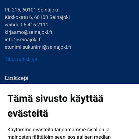
PL 215, 60101 Seinäjoki
Kirkkokatu 6, 60100 Seinäjoki
vaihde 06 416 2111
kirjaamo@seinajoki.fi
info@seinajoki.fi
etunimi.sukunimi@seinajoki.fi
Tilaa uutiskirje
Linkkejä
Asuminen ja ympäristö
Tämä sivusto käyttää
Kasvatus ja opetus
evästeitä
Kulttuuri ja liikunta
Hallinto
Käytämme evästeitä tarjoamamme sisällön ja
Työ ja yrittäminen
mainosten räätälöimiseen, sosiaalisen median