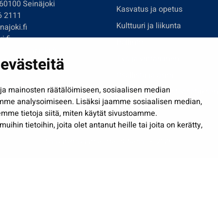
 60100 Seinäjoki
Kasvatus ja opetus
6 2111
Kulttuuri ja liikunta
ajoki.fi
i.fi
Hallinto
imi@seinajoki.fi
evästeitä
Työ ja yrittäminen
je
Osallistu ja asioi
a mainosten räätälöimiseen, sosiaalisen median
Näytä omat evästeasetuksen
mme analysoimiseen. Lisäksi jaamme sosiaalisen median,
mme tietoja siitä, miten käytät sivustoamme.
in tietoihin, joita olet antanut heille tai joita on kerätty,
Saavutettavuusseloste
| © Seinäjoki 2026