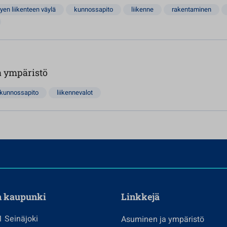
yen liikenteen väylä
kunnossapito
liikenne
rakentaminen
 ympäristö
kunnossapito
liikennevalot
n kaupunki
Linkkejä
1 Seinäjoki
Asuminen ja ympäristö