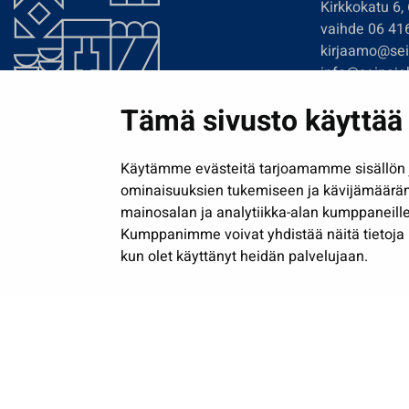
Kirkkokatu 6,
vaihde 06 41
kirjaamo@sein
info@seinajok
etunimi.sukun
Tämä sivusto käyttää 
Tilaa uutiskir
Käytämme evästeitä tarjoamamme sisällön j
ominaisuuksien tukemiseen ja kävijämäärä
mainosalan ja analytiikka-alan kumppaneille
Kumppanimme voivat yhdistää näitä tietoja muih
kun olet käyttänyt heidän palvelujaan.