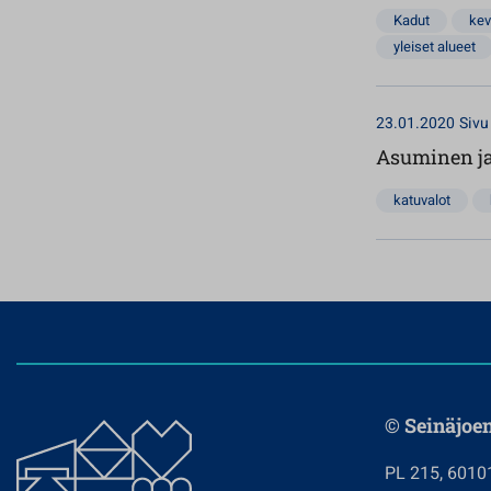
Kadut
kev
yleiset alueet
23.01.2020
Sivu
Asuminen ja
katuvalot
© Seinäjoe
PL 215, 6010