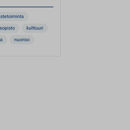
astetoiminta
sopisto
kulttuuri
ta
nuoriso