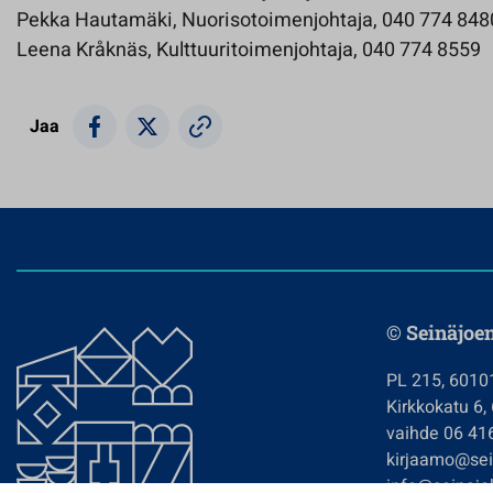
Pekka Hautamäki, Nuorisotoimenjohtaja, 040 774 848
Leena Kråknäs, Kulttuuritoimenjohtaja, 040 774 8559
Jaa
© Seinäjoe
PL 215, 6010
Kirkkokatu 6,
vaihde 06 41
kirjaamo@sein
info@seinajok