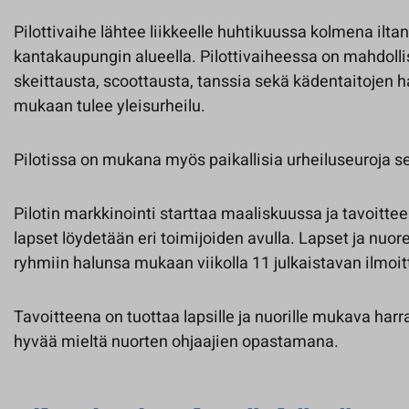
Pilottivaihe lähtee liikkeelle huhtikuussa kolmena ilta
kantakaupungin alueella. Pilottivaiheessa on mahdollis
skeittausta, scoottausta, tanssia sekä kädentaitojen h
mukaan tulee yleisurheilu.
Pilotissa on mukana myös paikallisia urheiluseuroja se
Pilotin markkinointi starttaa maaliskuussa ja tavoitt
lapset löydetään eri toimijoiden avulla. Lapset ja nuore
ryhmiin halunsa mukaan viikolla 11 julkaistavan ilmoit
Tavoitteena on tuottaa lapsille ja nuorille mukava harra
hyvää mieltä nuorten ohjaajien opastamana.