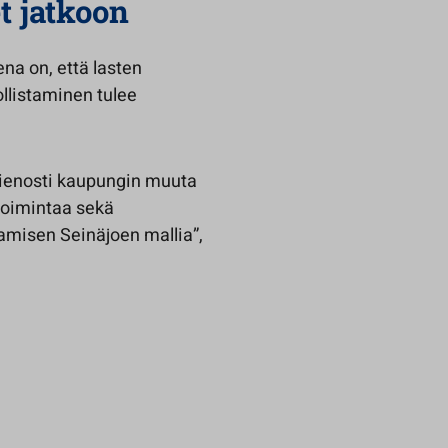
t jatkoon
ena on, että lasten
llistaminen tulee
hienosti kaupungin muuta
toimintaa sekä
tamisen Seinäjoen mallia”,