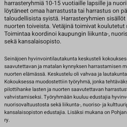
harrasteryhmiä 10-15 vuotiaille lapsille ja nuoril
löytäneet omaa harrastusta tai harrastus on pä
taloudellisista syistä. Harrasteryhmien sisällöt
nuorten toiveista. Vetäjinä toimivat koulutetut 
Toimintaa koordinoi kaupungin liikunta-, nuoriso
sekä kansalaisopisto.
Seinäjoen hyvinvointilautakunta keskusteli kokoukses
saavutettavan ja matalan kynnyksen harrastamisen me
nuorten elämässä. Keskustelu oli vahvaa ja lautakunta
Kokouksessa muodostettiin työryhmä, jonka tehtäväksi
pilottihanke lasten ja nuorten saavutettavan harrastu
vahvistamiseksi. Työryhmään kuuluu edustajia hyvinvo
nuorisovaltuustosta sekä liikunta-, nuoriso- ja kulttuur
kansalaisopiston edustajia. Lisäksi mukana on Pohjan
ry.