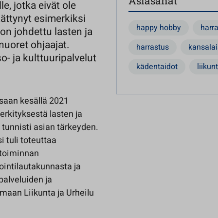
Asiasanat
le, jotka eivät ole
ättynyt esimerkiksi
happy hobby
harr
 on johdettu lasten ja
nuoret ohjaajat.
harrastus
kansalai
- ja kulttuuripalvelut
kädentaidot
liikun
saan kesällä 2021
rkityksestä lasten ja
 tunnisti asian tärkeyden.
 tuli toteuttaa
stoiminnan
intilautakunnasta ja
ipalveluiden ja
maan Liikunta ja Urheilu