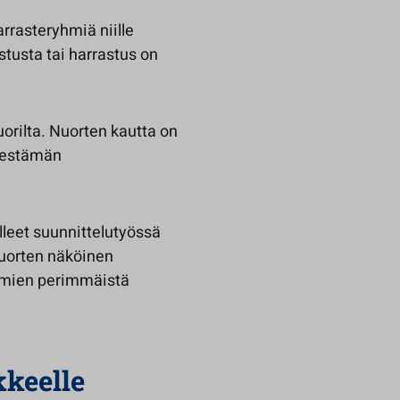
rrasteryhmiä niille
astusta tai harrastus on
nuorilta. Nuorten kautta on
rjestämän
lleet suunnittelutyössä
 nuorten näköinen
yhmien perimmäistä
kkeelle