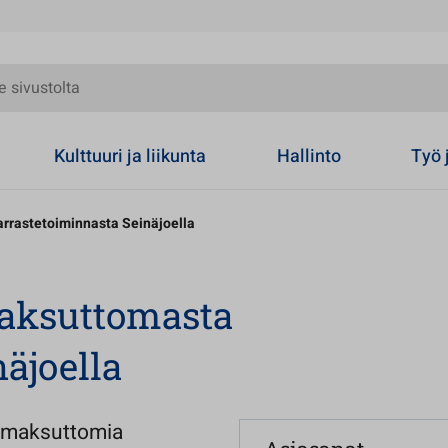
olta
Kulttuuri ja liikunta
Hallinto
Työ 
rrastetoiminnasta Seinäjoella
maksuttomasta
äjoella
n maksuttomia