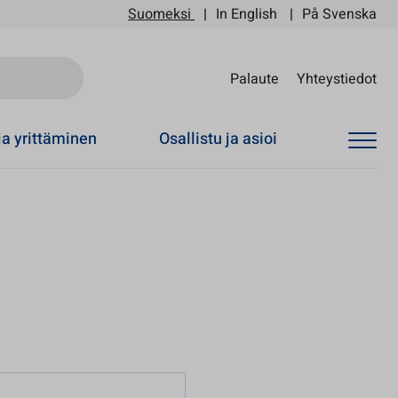
Suomeksi
In English
På Svenska
Sii
Palaute
Yhteystiedot
ja yrittäminen
Osallistu ja asioi