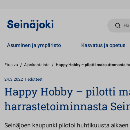
Hae sivust
Asuminen ja ympäristö
Kasvatus ja opetus
Etusivu
/
Ajankohtaista
/
Happy Hobby – pilotti maksuttomasta ha
24.3.2022
Tiedotteet
Happy Hobby – pilotti 
harrastetoiminnasta Sein
Seinäjoen kaupunki pilotoi huhtikuusta alkae