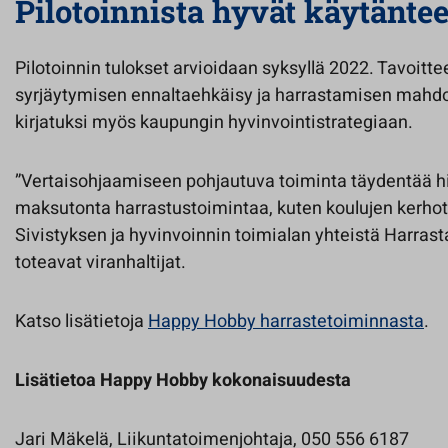
Pilotoinnista hyvät käytäntee
Pilotoinnin tulokset arvioidaan syksyllä 2022. Tavoitte
syrjäytymisen ennaltaehkäisy ja harrastamisen mahdo
kirjatuksi myös kaupungin hyvinvointistrategiaan.
”Vertaisohjaamiseen pohjautuva toiminta täydentää 
maksutonta harrastustoimintaa, kuten koulujen kerho
Sivistyksen ja hyvinvoinnin toimialan yhteistä Harras
toteavat viranhaltijat.
Katso lisätietoja
Happy Hobby harrastetoiminnasta
.
Lisätietoa Happy Hobby kokonaisuudesta
Jari Mäkelä, Liikuntatoimenjohtaja, 050 556 6187