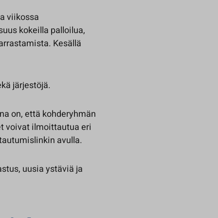
na viikossa
uus kokeilla palloilua,
arrastamista. Kesällä
kä järjestöjä.
eena on, että kohderyhmän
t voivat ilmoittautua eri
tautumislinkin avulla.
stus, uusia ystäviä ja