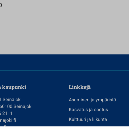
0
n kaupunki
Linkkejä
1 Seinäjoki
Asuminen ja ympäristö
 60100 Seinäjoki
Kasvatus ja opetus
6 2111
Kulttuuri ja liikunta
ajoki.fi
i.fi