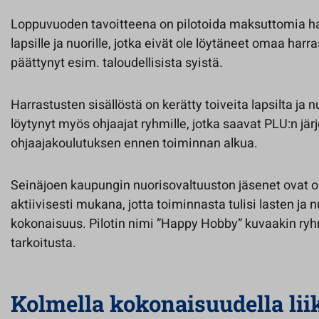
Loppuvuoden tavoitteena on pilotoida maksuttomia ha
lapsille ja nuorille, jotka eivät ole löytäneet omaa harr
päättynyt esim. taloudellisista syistä.
Harrastusten sisällöstä on kerätty toiveita lapsilta ja 
löytynyt myös ohjaajat ryhmille, jotka saavat PLU:n jä
ohjaajakoulutuksen ennen toiminnan alkua.
Seinäjoen kaupungin nuorisovaltuuston jäsenet ovat o
aktiivisesti mukana, jotta toiminnasta tulisi lasten ja
kokonaisuus. Pilotin nimi ”Happy Hobby” kuvaakin r
tarkoitusta.
Kolmella kokonaisuudella lii