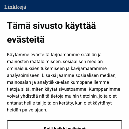
Linkkejä
Asuminen ja ympäristö
Tämä sivusto käyttää
Kasvatus ja opetus
evästeitä
Kulttuuri ja liikunta
Hallinto
Käytämme evästeitä tarjoamamme sisällön ja
Työ ja yrittäminen
mainosten räätälöimiseen, sosiaalisen median
Osallistu ja asioi
ominaisuuksien tukemiseen ja kävijämäärämme
analysoimiseen. Lisäksi jaamme sosiaalisen median,
Näytä omat evästeasetukseni
mainosalan ja analytiikka-alan kumppaneillemme
tietoja siitä, miten käytät sivustoamme. Kumppanimme
Seuraa meitä
voivat yhdistää näitä tietoja muihin tietoihin, joita olet
antanut heille tai joita on kerätty, kun olet käyttänyt
heidän palvelujaan.