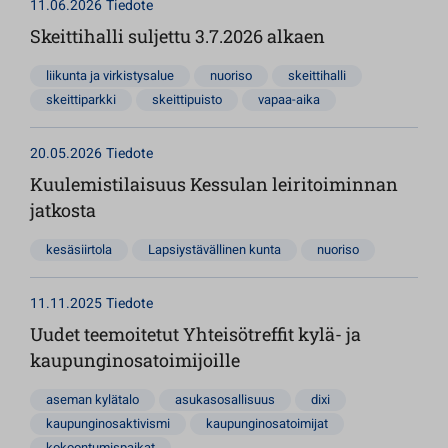
11.06.2026
Tiedote
Skeittihalli suljettu 3.7.2026 alkaen
liikunta ja virkistysalue
nuoriso
skeittihalli
skeittiparkki
skeittipuisto
vapaa-aika
20.05.2026
Tiedote
Kuulemistilaisuus Kessulan leiritoiminnan
jatkosta
kesäsiirtola
Lapsiystävällinen kunta
nuoriso
11.11.2025
Tiedote
Uudet teemoitetut Yhteisötreffit kylä- ja
kaupunginosatoimijoille
aseman kylätalo
asukasosallisuus
dixi
kaupunginosaktivismi
kaupunginosatoimijat
kokoontumispaikat