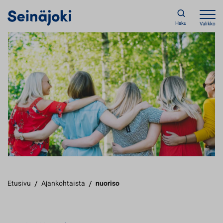
Haku
Valikko
Etusivu
/
Ajankohtaista
/
nuoriso