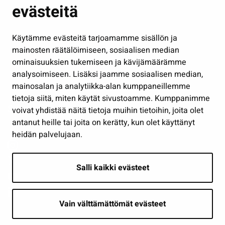
evästeitä
Kulttuuri ja liikunta
Hallinto
Käytämme evästeitä tarjoamamme sisällön ja
Työ ja yrittäminen
mainosten räätälöimiseen, sosiaalisen median
Osallistu ja asioi
ominaisuuksien tukemiseen ja kävijämäärämme
analysoimiseen. Lisäksi jaamme sosiaalisen median,
Näytä omat evästeasetukseni
mainosalan ja analytiikka-alan kumppaneillemme
tietoja siitä, miten käytät sivustoamme. Kumppanimme
Seuraa meitä
voivat yhdistää näitä tietoja muihin tietoihin, joita olet
antanut heille tai joita on kerätty, kun olet käyttänyt
heidän palvelujaan.
Salli kaikki evästeet
Vain välttämättömät evästeet