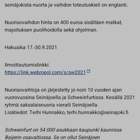
seinäjokista nuorta ja vaihdon toteutuskieli on englanti.
Nuorisovaihdon hinta on 400 euroa sisältäen matkat,
majoituksen puolihoidolla sekä ohjelman.
Hakuaika 17.-30.9.2021
Ilmoittautumislinkki:
https://link.webropol.com/s/sw2021
Nuorisovaihtoja on järjestetty jo noin 10 vuoden ajan
vuorovuosina Seinäjoella ja Schweinfurtissa. Kesällä 2021
ryhmä saksalaisnuoria vieraili Seinäjoella.
Lisätiedot: Terhi Hunnakko, terhi.hunnakko@seinajoki.fi
Schweinfurt on 54 000 asukkaan kaupunki kauniissa
Baijerin osavaltiossa. Se on ollut Seinäjoen