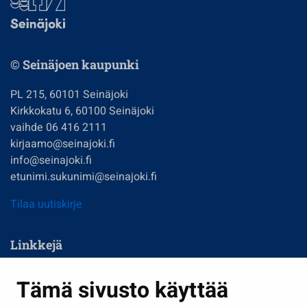
© Seinäjoen kaupunki
PL 215, 60101 Seinäjoki
Kirkkokatu 6, 60100 Seinäjoki
vaihde 06 416 2111
kirjaamo@seinajoki.fi
info@seinajoki.fi
etunimi.sukunimi@seinajoki.fi
Tilaa uutiskirje
Linkkejä
Asuminen ja ympäristö
Tämä sivusto käyttää
Kasvatus ja opetus