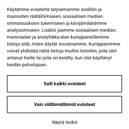
Hallinto
Käytämme evästeitä tarjoamamme sisällön ja
Työ ja yrittäminen
mainosten räätälöimiseen, sosiaalisen median
Osallistu ja asioi
ominaisuuksien tukemiseen ja kävijämäärämme
analysoimiseen. Lisäksi jaamme sosiaalisen median,
Näytä omat evästeasetukseni
mainosalan ja analytiikka-alan kumppaneillemme
tietoja siitä, miten käytät sivustoamme. Kumppanimme
Seuraa meitä
voivat yhdistää näitä tietoja muihin tietoihin, joita olet
antanut heille tai joita on kerätty, kun olet käyttänyt
heidän palvelujaan.
Salli kaikki evästeet
Vain välttämättömät evästeet
Näytä tiedot
Saavutettavuusseloste
| © Seinäjoki 2026