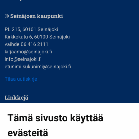
© Seinäjoen kaupunki
PL 215, 60101 Seinäjoki
Kirkkokatu 6, 60100 Seinäjoki
vaihde 06 416 2111
kirjaamo@seinajoki.fi
info@seinajoki.fi
etunimi.sukunimi@seinajoki.fi
Tilaa uutiskirje
Linkkejä
Asuminen ja ympäristö
Tämä sivusto käyttää
Kasvatus ja opetus
evästeitä
Kulttuuri ja liikunta