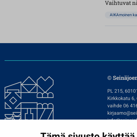
Vaihtuvat nä
AIKAmoinen ka
© Seinäjoe
PL 215, 6010
Kirkkokatu 6,
vaihde 06 41
kirjaamo@sein
info@seinajok
etunimi.sukun
Tämä sivusto käyttää 