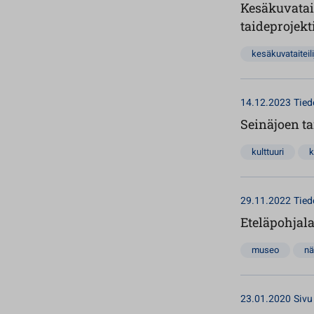
Kesäkuvatait
taideprojek
kesäkuvataiteili
14.12.2023
Tied
Seinäjoen ta
kulttuuri
k
29.11.2022
Tied
Eteläpohjal
museo
nä
23.01.2020
Sivu