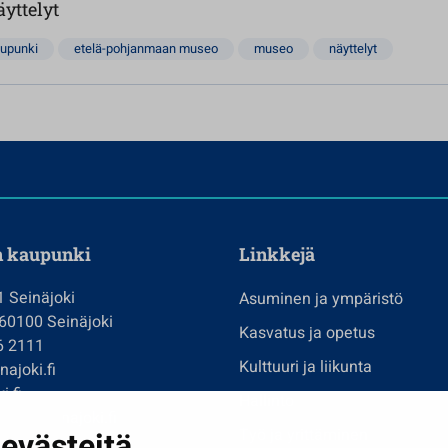
yttelyt
upunki
etelä-pohjanmaan museo
museo
näyttelyt
n kaupunki
Linkkejä
1 Seinäjoki
Asuminen ja ympäristö
 60100 Seinäjoki
Kasvatus ja opetus
6 2111
Kulttuuri ja liikunta
ajoki.fi
i.fi
Hallinto
imi@seinajoki.fi
evästeitä
Työ ja yrittäminen