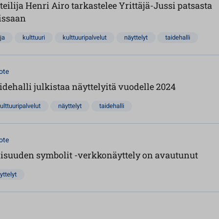
eilija Henri Airo tarkastelee Yrittäjä-Jussi patsasta
tissaan
ja
kulttuuri
kulttuuripalvelut
näyttelyt
taidehalli
ote
idehalli julkistaa näyttelyitä vuodelle 2024
ulttuuripalvelut
näyttelyt
taidehalli
ote
aisuuden symbolit -verkkonäyttely on avautunut
yttelyt