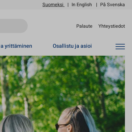
Suomeksi
In English
På Svenska
Sii
Palaute
Yhteystiedot
ja yrittäminen
Osallistu ja asioi