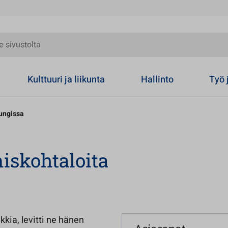
olta
Kulttuuri ja liikunta
Hallinto
Työ 
pungissa
iskohtaloita
kkia, levitti ne hänen