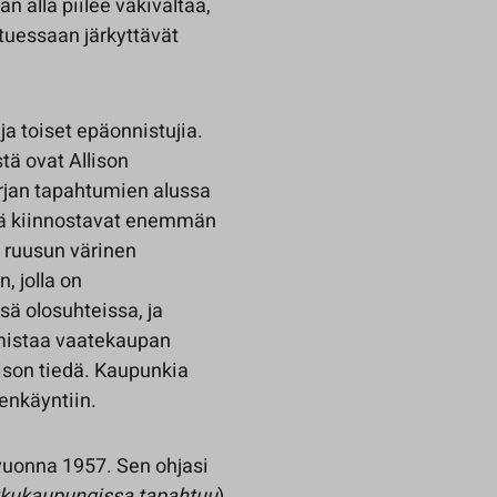
 alla piilee väkivaltaa,
tuessaan järkyttävät
ja toiset epäonnistujia.
tä ovat Allison
rjan tapahtumien alussa
äntä kiinnostavat enemmän
n ruusun värinen
, jolla on
ä olosuhteissa, ja
 omistaa vaatekaupan
lison tiedä. Kaupunkia
denkäyntiin.
vuonna 1957. Sen ohjasi
kukaupungissa tapahtuu
)