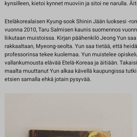
kynsilleen, kietoi kynnet muoviin ja sitoi ne narulla. Äiti
Eteläkorealaisen Kyung-sook Shinin Jään luoksesi -ro
vuonna 2010, Taru Salmisen kaunis suomennos vuon
liikutaan muistoissa. Kirjan päähenkilö Jeong Yun sa
rakkaaltaan, Myeong-seolta. Yun saa tietää, että heidä
professorinsa tekee kuolemaa. Yun muistelee opiskel
vallankumousta elävää Etelä-Koreaa ja äitiään. Takais
maalta muuttanut Yun alkaa kävellä kaupungissa tutkie
etsien samalla ehkä jotain pysyvää.