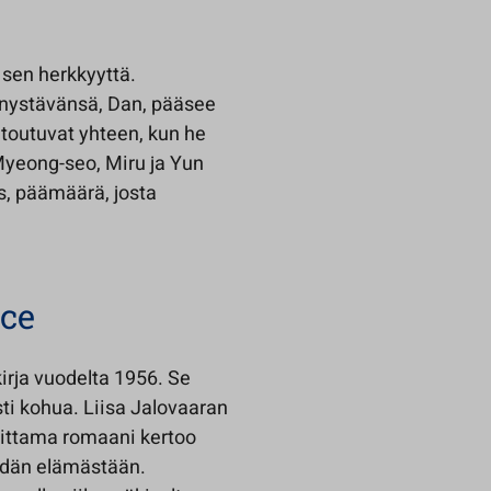
 sen herkkyyttä.
enystävänsä, Dan, pääsee
etoutuvat yhteen, kun he
Myeong-seo, Miru ja Yun
us, päämäärä, josta
ace
irja vuodelta 1956. Se
sti kohua. Liisa Jalovaaran
oittama romaani kertoo
eidän elämästään.