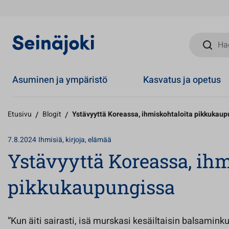
Hae sivust
Asuminen ja ympäristö
Kasvatus ja opetus
Etusivu
/
Blogit
/
Ystävyyttä Koreassa, ihmiskohtaloita pikkukau
7.8.2024
Ihmisiä, kirjoja, elämää
Ystävyyttä Koreassa, ihm
pikkukaupungissa
”Kun äiti sairasti, isä murskasi kesäiltaisin balsaminku