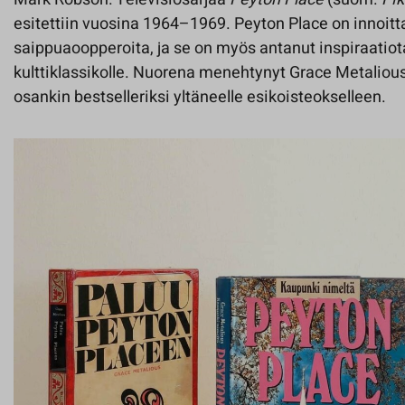
esitettiin vuosina 1964–1969. Peyton Place on innoit
saippuaoopperoita, ja se on myös antanut inspiraatiot
kulttiklassikolle. Nuorena menehtynyt Grace Metalious e
osankin bestselleriksi yltäneelle esikoisteokselleen.