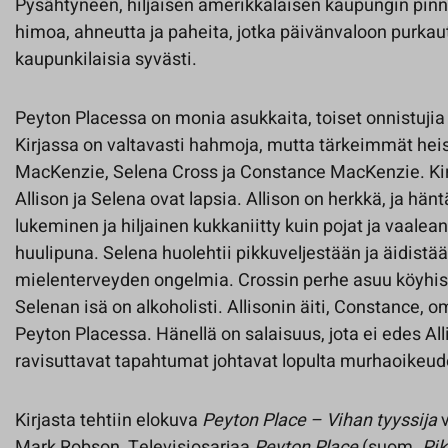
Pysähtyneen, hiljaisen amerikkalaisen kaupungin pinnan
himoa, ahneutta ja paheita, jotka päivänvaloon purkau
kaupunkilaisia syvästi.
Peyton Placessa on monia asukkaita, toiset onnistujia 
Kirjassa on valtavasti hahmoja, mutta tärkeimmät heis
MacKenzie, Selena Cross ja Constance MacKenzie. Ki
Allison ja Selena ovat lapsia. Allison on herkkä, ja h
lukeminen ja hiljainen kukkaniitty kuin pojat ja vaalea
huulipuna. Selena huolehtii pikkuveljestään ja äidistään
mielenterveyden ongelmia. Crossin perhe asuu köyhiss
Selenan isä on alkoholisti. Allisonin äiti, Constance,
Peyton Placessa. Hänellä on salaisuus, jota ei edes Al
ravisuttavat tapahtumat johtavat lopulta murhaoikeu
Kirjasta tehtiin elokuva
Peyton Place – Vihan tyyssija
Mark Robson. Televisiosarjaa
Peyton Place
(suom.
Pik