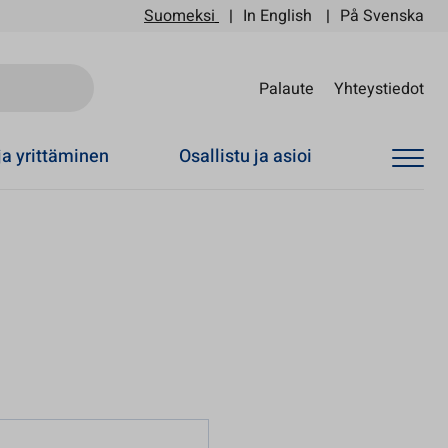
Suomeksi
In English
På Svenska
Sii
Palaute
Yhteystiedot
ja yrittäminen
Osallistu ja asioi