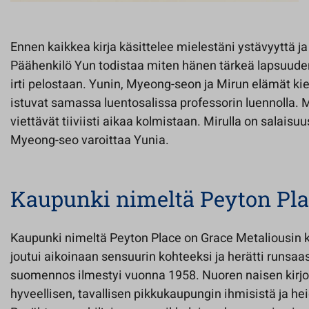
Ennen kaikkea kirja käsittelee mielestäni ystävyyttä ja
Päähenkilö Yun todistaa miten hänen tärkeä lapsuud
irti pelostaan. Yunin, Myeong-seon ja Mirun elämät ki
istuvat samassa luentosalissa professorin luennolla. 
viettävät tiiviisti aikaa kolmistaan. Mirulla on salaisu
Myeong-seo varoittaa Yunia.
Kaupunki nimeltä Peyton Pl
Kaupunki nimeltä Peyton Place on Grace Metaliousin k
joutui aikoinaan sensuurin kohteeksi ja herätti runsaa
suomennos ilmestyi vuonna 1958. Nuoren naisen kirj
hyveellisen, tavallisen pikkukaupungin ihmisistä ja h