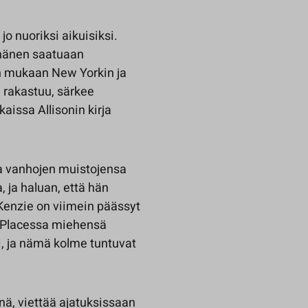
o nuoriksi aikuisiksi.
e hänen saatuaan
än mukaan New Yorkin ja
n rakastuu, särkee
issa Allisonin kirja
a vanhojen muistojensa
, ja haluan, että hän
cKenzie on viimein päässyt
n Placessa miehensä
i, ja nämä kolme tuntuvat
nä, viettää ajatuksissaan