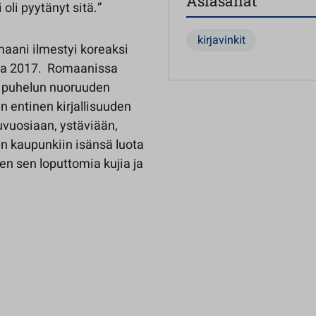
Asiasanat
 oli pyytänyt sitä.”
kirjavinkit
maani ilmestyi koreaksi
na 2017. Romaanissa
a puhelun nuoruuden
n entinen kirjallisuuden
uvuosiaan, ystäviään,
in kaupunkiin isänsä luota
n sen loputtomia kujia ja