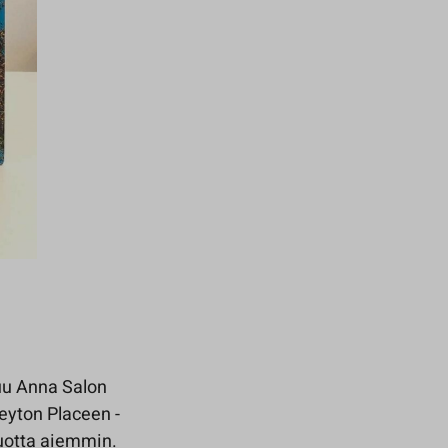
uu Anna Salon
yton Placeen -
vuotta aiemmin.