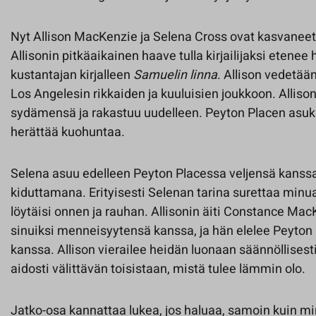
Nyt Allison MacKenzie ja Selena Cross ovat kasvaneet j
Allisonin pitkäaikainen haave tulla kirjailijaksi etene
kustantajan kirjalleen
Samuelin linna
. Allison vedetä
Los Angelesin rikkaiden ja kuuluisien joukkoon. Alliso
sydämensä ja rakastuu uudelleen. Peyton Placen asukka
herättää kuohuntaa.
Selena asuu edelleen Peyton Placessa veljensä kanss
kiduttamana. Erityisesti Selenan tarina surettaa minua
löytäisi onnen ja rauhan. Allisonin äiti Constance Ma
sinuiksi menneisyytensä kanssa, ja hän elelee Peyto
kanssa. Allison vierailee heidän luonaan säännöllisest
aidosti välittävän toisistaan, mistä tulee lämmin olo.
Jatko-osa kannattaa lukea, jos haluaa, samoin kuin mi