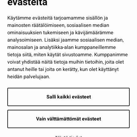
evästeitä
Kulttuuri ja liikunta
Hallinto
Käytämme evästeitä tarjoamamme sisällön ja
Työ ja yrittäminen
mainosten räätälöimiseen, sosiaalisen median
Osallistu ja asioi
ominaisuuksien tukemiseen ja kävijämäärämme
analysoimiseen. Lisäksi jaamme sosiaalisen median,
Näytä omat evästeasetukseni
mainosalan ja analytiikka-alan kumppaneillemme
tietoja siitä, miten käytät sivustoamme. Kumppanimme
Seuraa meitä
voivat yhdistää näitä tietoja muihin tietoihin, joita olet
antanut heille tai joita on kerätty, kun olet käyttänyt
heidän palvelujaan.
Salli kaikki evästeet
Vain välttämättömät evästeet