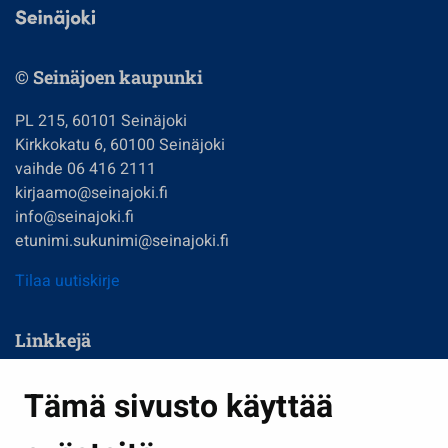
© Seinäjoen kaupunki
PL 215, 60101 Seinäjoki
Kirkkokatu 6, 60100 Seinäjoki
vaihde 06 416 2111
kirjaamo@seinajoki.fi
info@seinajoki.fi
etunimi.sukunimi@seinajoki.fi
Tilaa uutiskirje
Linkkejä
Asuminen ja ympäristö
Tämä sivusto käyttää
Kasvatus ja opetus