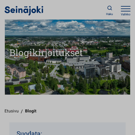
Haku
Valikko
Blogikirjoitukset
Etusivu
/
Blogit
Suodata: