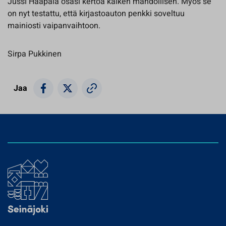
Jussi Haapala osasi kertoa kaiken mahdollisen. Myös se
on nyt testattu, että kirjastoauton penkki soveltuu
mainiosti vaipanvaihtoon.
Sirpa Pukkinen
Jaa