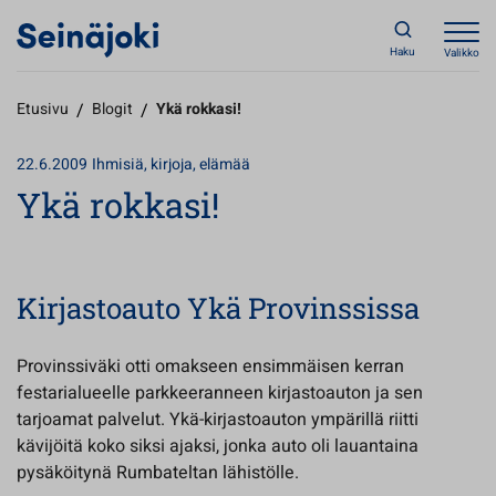
Haku
Valikko
Etusivu
/
Blogit
/
Ykä rokkasi!
22.6.2009
Ihmisiä, kirjoja, elämää
Ykä rokkasi!
Kirjastoauto Ykä Provinssissa
Provinssiväki otti omakseen ensimmäisen kerran
festarialueelle parkkeeranneen kirjastoauton ja sen
tarjoamat palvelut. Ykä-kirjastoauton ympärillä riitti
kävijöitä koko siksi ajaksi, jonka auto oli lauantaina
pysäköitynä Rumbateltan lähistölle.