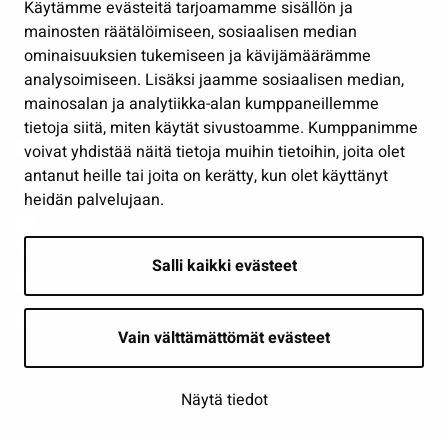
Käytämme evästeitä tarjoamamme sisällön ja
Työ ja yrittäminen
mainosten räätälöimiseen, sosiaalisen median
Osallistu ja asioi
ominaisuuksien tukemiseen ja kävijämäärämme
analysoimiseen. Lisäksi jaamme sosiaalisen median,
Näytä omat evästeasetukseni
mainosalan ja analytiikka-alan kumppaneillemme
tietoja siitä, miten käytät sivustoamme. Kumppanimme
Seuraa meitä
voivat yhdistää näitä tietoja muihin tietoihin, joita olet
antanut heille tai joita on kerätty, kun olet käyttänyt
heidän palvelujaan.
Salli kaikki evästeet
Vain välttämättömät evästeet
Näytä tiedot
Saavutettavuusseloste
| © Seinäjoki 2026