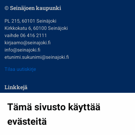
© Seinäjoen kaupunki
PL 215, 60101 Seinäjoki
Kirkkokatu 6, 60100 Seinäjoki
vaihde 06 416 2111
kirjaamo@seinajoki.fi
info@seinajoki.fi
etunimi.sukunimi@seinajoki.fi
Tilaa uutiskirje
Linkkejä
Asuminen ja ympäristö
Tämä sivusto käyttää
Kasvatus ja opetus
evästeitä
Kulttuuri ja liikunta
Hallinto