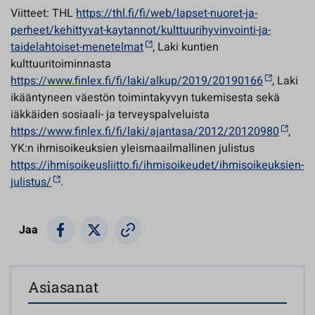
Viitteet: THL
https://thl.fi/fi/web/lapset-nuoret-ja-
perheet/kehittyvat-kaytannot/kulttuurihyvinvointi-ja-
taidelahtoiset-menetelmat
, Laki kuntien
kulttuuritoiminnasta
https://www.finlex.fi/fi/laki/alkup/2019/20190166
, Laki
ikääntyneen väestön toimintakyvyn tukemisesta sekä
iäkkäiden sosiaali- ja terveyspalveluista
https://www.finlex.fi/fi/laki/ajantasa/2012/20120980
,
YK:n ihmisoikeuksien yleismaailmallinen julistus
https://ihmisoikeusliitto.fi/ihmisoikeudet/ihmisoikeuksien-
julistus/
.
Jaa
Asiasanat