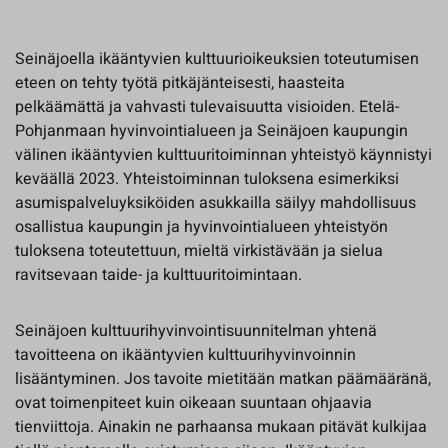
Seinäjoella ikääntyvien kulttuurioikeuksien toteutumisen
eteen on tehty työtä pitkäjänteisesti, haasteita
pelkäämättä ja vahvasti tulevaisuutta visioiden. Etelä-
Pohjanmaan hyvinvointialueen ja Seinäjoen kaupungin
välinen ikääntyvien kulttuuritoiminnan yhteistyö käynnistyi
keväällä 2023. Yhteistoiminnan tuloksena esimerkiksi
asumispalveluyksiköiden asukkailla säilyy mahdollisuus
osallistua kaupungin ja hyvinvointialueen yhteistyön
tuloksena toteutettuun, mieltä virkistävään ja sielua
ravitsevaan taide- ja kulttuuritoimintaan.
Seinäjoen kulttuurihyvinvointisuunnitelman yhtenä
tavoitteena on ikääntyvien kulttuurihyvinvoinnin
lisääntyminen. Jos tavoite mietitään matkan päämääränä,
ovat toimenpiteet kuin oikeaan suuntaan ohjaavia
tienviittoja. Ainakin ne parhaansa mukaan pitävät kulkijaa