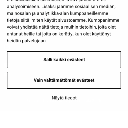
analysoimiseen. Lisäksi jaamme sosiaalisen median,
Näytä omat evästeasetukseni
mainosalan ja analytiikka-alan kumppaneillemme
tietoja siitä, miten käytät sivustoamme. Kumppanimme
Seuraa meitä
voivat yhdistää näitä tietoja muihin tietoihin, joita olet
antanut heille tai joita on kerätty, kun olet käyttänyt
heidän palvelujaan.
Salli kaikki evästeet
Vain välttämättömät evästeet
Näytä tiedot
Saavutettavuusseloste
| © Seinäjoki 2026