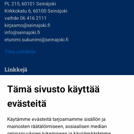
PL 215, 60101 Seinäjoki
Kirkkokatu 6, 60100 Seinäjoki
vaihde 06 416 2111
kirjaamo@seinajoki.fi
info@seinajoki.fi
etunimi.sukunimi@seinajoki.fi
Tilaa uutiskirje
Linkkejä
Asuminen ja ympäristö
Tämä sivusto käyttää
Kasvatus ja opetus
evästeitä
Kulttuuri ja liikunta
Hallinto
Käytämme evästeitä tarjoamamme sisällön ja
Työ ja yrittäminen
mainosten räätälöimiseen, sosiaalisen median
Osallistu ja asioi
ominaisuuksien tukemiseen ja kävijämäärämme