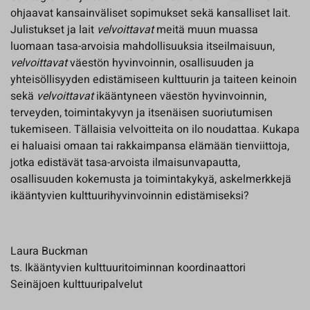
ohjaavat kansainväliset sopimukset sekä kansalliset lait.
Julistukset ja lait
velvoittavat
meitä muun muassa
luomaan tasa-arvoisia mahdollisuuksia itseilmaisuun,
velvoittavat
väestön hyvinvoinnin, osallisuuden ja
yhteisöllisyyden edistämiseen kulttuurin ja taiteen keinoin
sekä
velvoittavat
ikääntyneen väestön hyvinvoinnin,
terveyden, toimintakyvyn ja itsenäisen suoriutumisen
tukemiseen. Tällaisia velvoitteita on ilo noudattaa. Kukapa
ei haluaisi omaan tai rakkaimpansa elämään tienviittoja,
jotka edistävät tasa-arvoista ilmaisunvapautta,
osallisuuden kokemusta ja toimintakykyä, askelmerkkejä
ikääntyvien kulttuurihyvinvoinnin edistämiseksi?
Laura Buckman
ts. Ikääntyvien kulttuuritoiminnan koordinaattori
Seinäjoen kulttuuripalvelut