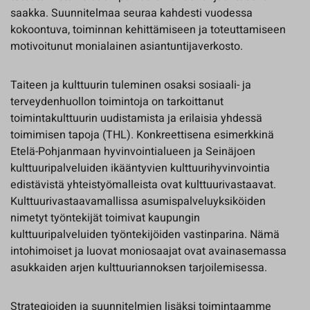
saakka. Suunnitelmaa seuraa kahdesti vuodessa
kokoontuva, toiminnan kehittämiseen ja toteuttamiseen
motivoitunut monialainen asiantuntijaverkosto.
Taiteen ja kulttuurin tuleminen osaksi sosiaali- ja
terveydenhuollon toimintoja on tarkoittanut
toimintakulttuurin uudistamista ja erilaisia yhdessä
toimimisen tapoja (THL). Konkreettisena esimerkkinä
Etelä-Pohjanmaan hyvinvointialueen ja Seinäjoen
kulttuuripalveluiden ikääntyvien kulttuurihyvinvointia
edistävistä yhteistyömalleista ovat kulttuurivastaavat.
Kulttuurivastaavamallissa asumispalveluyksiköiden
nimetyt työntekijät toimivat kaupungin
kulttuuripalveluiden työntekijöiden vastinparina. Nämä
intohimoiset ja luovat moniosaajat ovat avainasemassa
asukkaiden arjen kulttuuriannoksen tarjoilemisessa.
Strategioiden ja suunnitelmien lisäksi toimintaamme