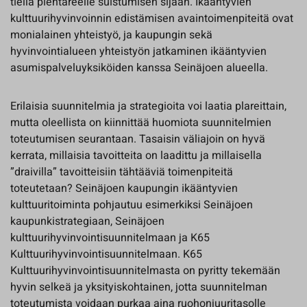
tiellä pientareelle suistumisen sijaan. Ikääntyvien
kulttuurihyvinvoinnin edistämisen avaintoimenpiteitä ovat
monialainen yhteistyö, ja kaupungin sekä
hyvinvointialueen yhteistyön jatkaminen ikääntyvien
asumispalveluyksiköiden kanssa Seinäjoen alueella.
Erilaisia suunnitelmia ja strategioita voi laatia plareittain,
mutta oleellista on kiinnittää huomiota suunnitelmien
toteutumisen seurantaan. Tasaisin väliajoin on hyvä
kerrata, millaisia tavoitteita on laadittu ja millaisella
”draivilla” tavoitteisiin tähtääviä toimenpiteitä
toteutetaan? Seinäjoen kaupungin ikääntyvien
kulttuuritoiminta pohjautuu esimerkiksi Seinäjoen
kaupunkistrategiaan, Seinäjoen
kulttuurihyvinvointisuunnitelmaan ja K65
Kulttuurihyvinvointisuunnitelmaan. K65
Kulttuurihyvinvointisuunnitelmasta on pyritty tekemään
hyvin selkeä ja yksityiskohtainen, jotta suunnitelman
toteutumista voidaan purkaa aina ruohonjuuritasolle