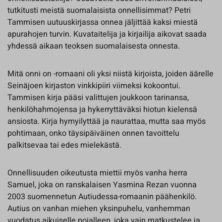
tutkitusti meistä suomalaisista onnellisimmat? Petri
Tammisen uutuuskirjassa onnea jäljittää kaksi miestä
apurahojen turvin. Kuvataitelija ja kirjailija aikovat saada
yhdessä aikaan teoksen suomalaisesta onnesta.
Mitä onni on -romaani oli yksi niistä kirjoista, joiden äärelle
Seinäjoen kirjaston vinkkipiiri viimeksi kokoontui.
Tammisen kirja pääsi valittujen joukkoon tarinansa,
henkilöhahmojensa ja hykerryttäväksi hiotun kielensä
ansiosta. Kirja hymyilyttää ja naurattaa, mutta saa myös
pohtimaan, onko täysipäiväinen onnen tavoittelu
palkitsevaa tai edes mielekästä.
Onnellisuuden oikeutusta miettii myös vanha herra
Samuel, joka on ranskalaisen Yasmina Rezan vuonna
2003 suomennetun Autiudessa-romaanin päähenkilö.
Autius on vanhan miehen yksinpuhelu, vanhemman
vuodatus aikuiselle pojalleen, joka vain matkustelee ja