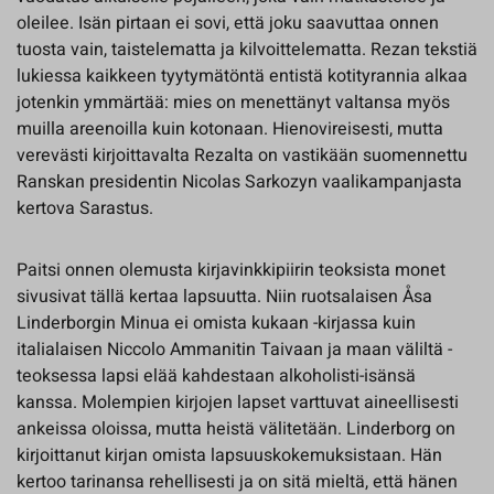
oleilee. Isän pirtaan ei sovi, että joku saavuttaa onnen
tuosta vain, taistelematta ja kilvoittelematta. Rezan tekstiä
lukiessa kaikkeen tyytymätöntä entistä kotityrannia alkaa
jotenkin ymmärtää: mies on menettänyt valtansa myös
muilla areenoilla kuin kotonaan. Hienovireisesti, mutta
verevästi kirjoittavalta Rezalta on vastikään suomennettu
Ranskan presidentin Nicolas Sarkozyn vaalikampanjasta
kertova Sarastus.
Paitsi onnen olemusta kirjavinkkipiirin teoksista monet
sivusivat tällä kertaa lapsuutta. Niin ruotsalaisen Åsa
Linderborgin Minua ei omista kukaan -kirjassa kuin
italialaisen Niccolo Ammanitin Taivaan ja maan väliltä -
teoksessa lapsi elää kahdestaan alkoholisti-isänsä
kanssa. Molempien kirjojen lapset varttuvat aineellisesti
ankeissa oloissa, mutta heistä välitetään. Linderborg on
kirjoittanut kirjan omista lapsuuskokemuksistaan. Hän
kertoo tarinansa rehellisesti ja on sitä mieltä, että hänen