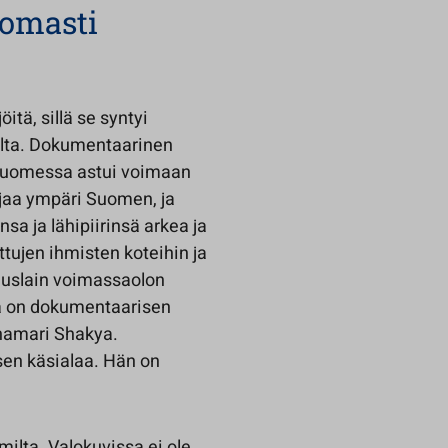
tomasti
tä, sillä se syntyi
alta. Dokumentaarinen
 Suomessa astui voimaan
ajaa ympäri Suomen, ja
a ja lähipiirinsä arkea ja
ttujen ihmisten koteihin ja
miuslain voimassaolon
a on dokumentaarisen
nnamari Shakya.
en käsialaa. Hän on
umilta. Valokuvissa ei ole