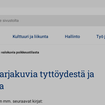
olta
Kulttuuri ja liikunta
Hallinto
Työ 
a valokuvia poikkeustilasta
sarjakuvia tyttöydestä ja
a
n mm. seuraavat kirjat: