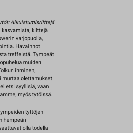
töt: Aikuistumisriittejä
 kasvamista, kilttejä
powerin varjopuolia,
lointia. Havainnot
sta treffeistä. Tympeät
oropuhelua muiden
Tolkun ihminen,
mi murtaa olettamukset
ei etsi syyllisiä, vaan
ssamme, myös tytöissä.
Tympeiden tyttöjen
sen hempeän
aattavat olla todella