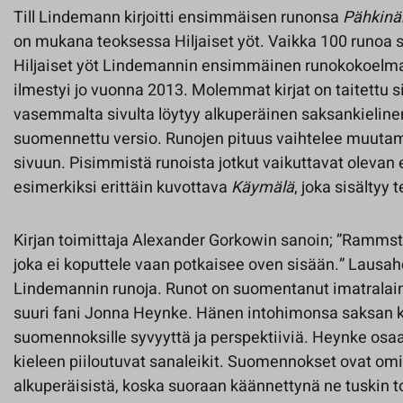
Till Lindemann kirjoitti ensimmäisen runonsa
Pähkinä
on mukana teoksessa Hiljaiset yöt. Vaikka 100 runoa 
Hiljaiset yöt Lindemannin ensimmäinen runokokoelma,
ilmestyi jo vuonna 2013. Molemmat kirjat on taitettu 
vasemmalta sivulta löytyy alkuperäinen saksankielinen
suomennettu versio. Runojen pituus vaihtelee muuta
sivuun. Pisimmistä runoista jotkut vaikuttavat oleva
esimerkiksi erittäin kuvottava
Käymälä
, joka sisältyy
Kirjan toimittaja Alexander Gorkowin sanoin; ”Rammst
joka ei koputtele vaan potkaisee oven sisään.” Lausa
Lindemannin runoja. Runot on suomentanut imatralain
suuri fani Jonna Heynke. Hänen intohimonsa saksan ki
suomennoksille syvyyttä ja perspektiiviä. Heynke osa
kieleen piiloutuvat sanaleikit. Suomennokset ovat omi
alkuperäisistä, koska suoraan käännettynä ne tuskin t