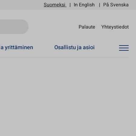
Suomeksi
In English
På Svenska
Sii
Palaute
Yhteystiedot
ja yrittäminen
Osallistu ja asioi