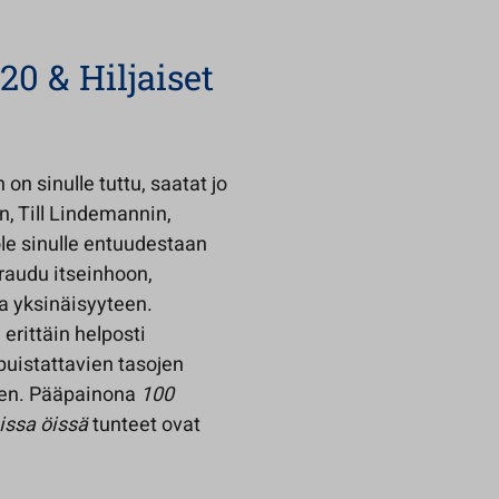
20 & Hiljaiset
n sinulle tuttu, saatat jo
an, Till Lindemannin,
 ole sinulle entuudestaan
araudu itseinhoon,
a yksinäisyyteen.
erittäin helposti
uistattavien tasojen
ielen. Pääpainona
100
sissa öissä
tunteet ovat