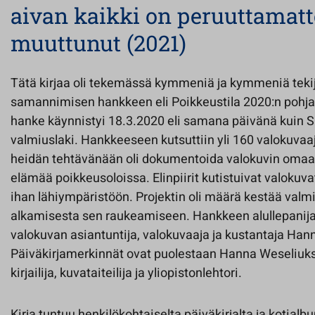
aivan kaikki on peruuttamat
muuttunut (2021)
Tätä kirjaa oli tekemässä kymmeniä ja kymmeniä tekijöi
samannimisen hankkeen eli Poikkeustila 2020:n pohj
hanke käynnistyi 18.3.2020 eli samana päivänä kuin
valmiuslaki. Hankkeeseen kutsuttiin yli 160 valokuva
heidän tehtävänään oli dokumentoida valokuvin omaans
elämää poikkeusoloissa. Elinpiirit kutistuivat valokuva
ihan lähiympäristöön. Projektin oli määrä kestää val
alkamisesta sen raukeamiseen. Hankkeen alullepanij
valokuvan asiantuntija, valokuvaaja ja kustantaja Ha
Päiväkirjamerkinnät ovat puolestaan Hanna Weseliuks
kirjailija, kuvataiteilija ja yliopistonlehtori.
Kirja tuntuu henkilökohtaiselta päiväkirjalta ja kotialb