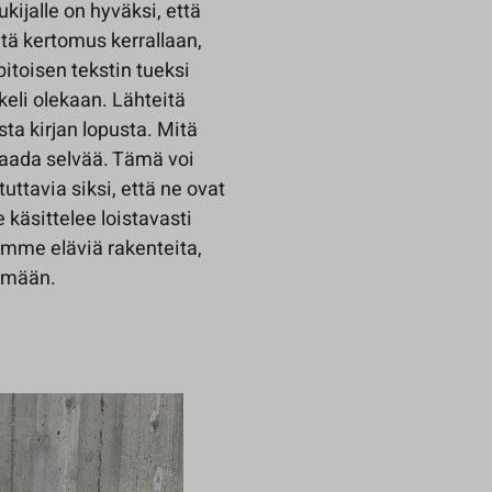
ukijalle on hyväksi, että
etä kertomus kerrallaan,
pitoisen tekstin tueksi
kkeli olekaan. Lähteitä
sta kirjan lopusta. Mitä
 saada selvää. Tämä voi
ttavia siksi, että ne ovat
e käsittelee loistavasti
me eläviä rakenteita,
lämään.