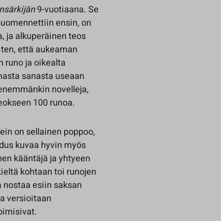
nsärkijän
9-vuotiaana. Se
suomennettiin ensin, on
 ja alkuperäinen teos
siten, että aukeaman
 runo ja oikealta
masta sanasta useaan
n enemmänkin novelleja,
 teokseen 100 runoa.
ein on sellainen poppoo,
hdus kuvaa hyvin myös
en kääntäjä ja yhtyeen
eltä kohtaan toi runojen
a nostaa esiin saksan
a versioitaan
oimisivat.