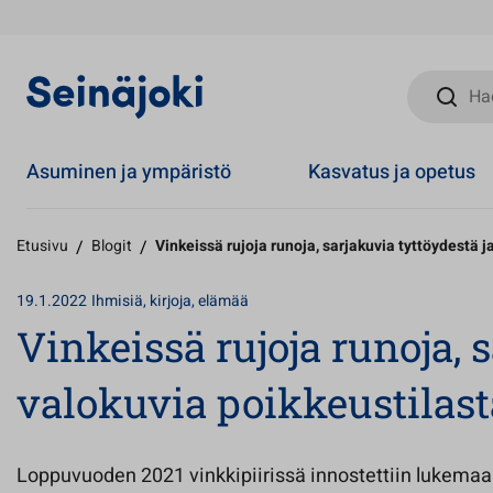
Hae sivust
Asuminen ja ympäristö
Kasvatus ja opetus
Etusivu
/
Blogit
/
Vinkeissä rujoja runoja, sarjakuvia tyttöydestä j
19.1.2022
Ihmisiä, kirjoja, elämää
Vinkeissä rujoja runoja, 
valokuvia poikkeustilast
Loppuvuoden 2021 vinkkipiirissä innostettiin lukemaa