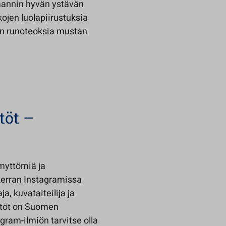
mannin hyvän ystävän
ojen luolapiirustuksia
len runoteoksia mustan
töt –
ymyttömiä ja
kerran Instagramissa
a, kuvataiteilija ja
tytöt on Suomen
agram-ilmiön tarvitse olla