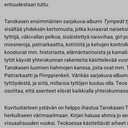
entuudestaan tuttu.
Tanskasen ensimmäinen sarjakuva-albumi
Tympeät ty
sisältää yhdeksän kertomusta, jotka kuvaavat naiseksi
tyttöjä, väkivallan pelkoa, sisäistettyä naisvihaa, girl 
miesneroja, patriarkaattia, kotitöitä ja kehojen kontrol
koostuvat mm. historiasta, elämäntarinoista ja kamali
tytöt käyvät yhteiskunnan rakenteita käsittelevää vu
Tanskasen luomien hahmojen kanssa, joita ovat mm. 
Patriarkaatti ja Pimppienkeli. Värikäs sarjakuva-albu
tyttöydestä, ja siitä, millaisia tyttöjen kuuluu olla. Teos 
osoittaa, että asenteet elävät kaikkialla yhteiskunna
Kuvitustaiteen ystävän on helppo ihastua Tanskasen 
herkulliseen värimaailmaan. Kirjan haluaa ahmia jo 
visuaalisuuden vuoksi. Teoksessa käsiteltävät aiheet s