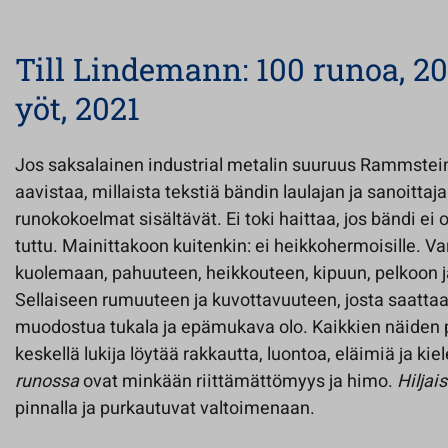
Till Lindemann: 100 runoa, 20
yöt, 2021
Jos saksalainen industrial metalin suuruus Rammstein o
aavistaa, millaista tekstiä bändin laulajan ja sanoittaj
runokokoelmat sisältävät. Ei toki haittaa, jos bändi ei
tuttu. Mainittakoon kuitenkin: ei heikkohermoisille. V
kuolemaan, pahuuteen, heikkouteen, kipuun, pelkoon j
Sellaiseen rumuuteen ja kuvottavuuteen, josta saattaa 
muodostua tukala ja epämukava olo. Kaikkien näiden p
keskellä lukija löytää rakkautta, luontoa, eläimiä ja k
runossa
ovat minkään riittämättömyys ja himo.
Hiljai
pinnalla ja purkautuvat valtoimenaan.