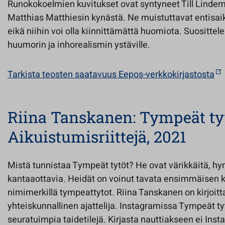
Runokokoelmien kuvitukset ovat syntyneet Till Linde
Matthias Matthiesin kynästä. Ne muistuttavat entisaik
eikä niihin voi olla kiinnittämättä huomiota. Suositte
huumorin ja inhorealismin ystäville.
Tarkista teosten saatavuus Eepos-verkkokirjastosta
Riina Tanskanen: Tympeät ty
Aikuistumisriittejä, 2021
Mistä tunnistaa Tympeät tytöt? He ovat värikkäitä, h
kantaaottavia. Heidät on voinut tavata ensimmäisen 
nimimerkillä tympeattytot. Riina Tanskanen on kirjoittaj
yhteiskunnallinen ajattelija. Instagramissa Tympeät 
seuratuimpia taidetilejä. Kirjasta nauttiakseen ei Inst