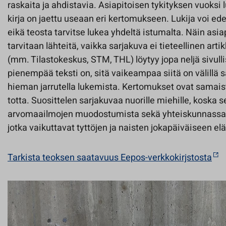
raskaita ja ahdistavia. Asiapitoisen tykityksen vuoksi l
kirja on jaettu useaan eri kertomukseen. Lukija voi ed
eikä teosta tarvitse lukea yhdeltä istumalta. Näin asia
tarvitaan lähteitä, vaikka sarjakuva ei tieteellinen arti
(mm. Tilastokeskus, STM, THL) löytyy jopa neljä sivulli
pienempää teksti on, sitä vaikeampaa siitä on välillä
hieman jarrutella lukemista. Kertomukset ovat samaistu
totta. Suosittelen sarjakuvaa nuorille miehille, koska s
arvomaailmojen muodostumista sekä yhteiskunnassam
jotka vaikuttavat tyttöjen ja naisten jokapäiväiseen e
Tarkista teoksen saatavuus Eepos-verkkokirjstosta