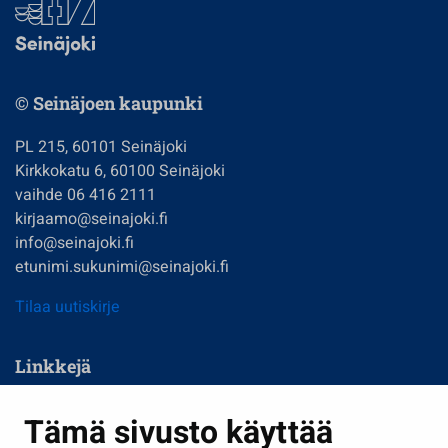
© Seinäjoen kaupunki
PL 215, 60101 Seinäjoki
Kirkkokatu 6, 60100 Seinäjoki
vaihde 06 416 2111
kirjaamo@seinajoki.fi
info@seinajoki.fi
etunimi.sukunimi@seinajoki.fi
Tilaa uutiskirje
Linkkejä
Asuminen ja ympäristö
Tämä sivusto käyttää
Kasvatus ja opetus