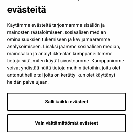
evästeitä
Kulttuuri ja liikunta
Hallinto
Käytämme evästeitä tarjoamamme sisällön ja
Työ ja yrittäminen
mainosten räätälöimiseen, sosiaalisen median
Osallistu ja asioi
ominaisuuksien tukemiseen ja kävijämäärämme
analysoimiseen. Lisäksi jaamme sosiaalisen median,
Näytä omat evästeasetukseni
mainosalan ja analytiikka-alan kumppaneillemme
tietoja siitä, miten käytät sivustoamme. Kumppanimme
Seuraa meitä
voivat yhdistää näitä tietoja muihin tietoihin, joita olet
antanut heille tai joita on kerätty, kun olet käyttänyt
heidän palvelujaan.
Salli kaikki evästeet
Vain välttämättömät evästeet