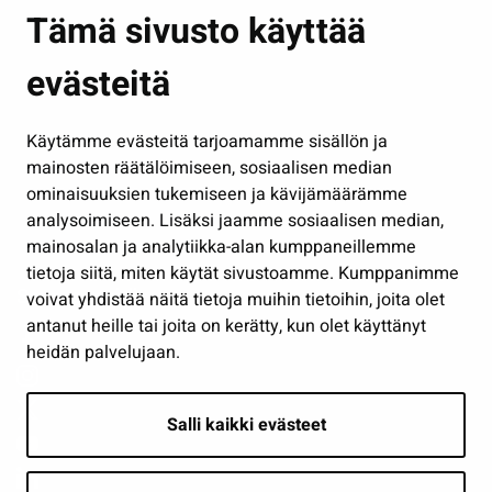
Asuminen ja ympäristö
Tämä sivusto käyttää
Kasvatus ja opetus
evästeitä
Kulttuuri ja liikunta
Hallinto
Käytämme evästeitä tarjoamamme sisällön ja
Työ ja yrittäminen
mainosten räätälöimiseen, sosiaalisen median
ominaisuuksien tukemiseen ja kävijämäärämme
Osallistu ja asioi
analysoimiseen. Lisäksi jaamme sosiaalisen median,
Näytä omat evästeasetukseni
mainosalan ja analytiikka-alan kumppaneillemme
tietoja siitä, miten käytät sivustoamme. Kumppanimme
Seuraa meitä
voivat yhdistää näitä tietoja muihin tietoihin, joita olet
antanut heille tai joita on kerätty, kun olet käyttänyt
heidän palvelujaan.
Salli kaikki evästeet