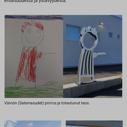
erilaisuudesta ja ystävyydestä.”
Väinön (Salamasudet) piirros ja toteutunut teos.