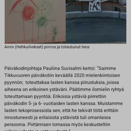
Ainin (Hehkuilvekset) piirros ja toteutunut teos
Päiväkodinjohtaja Pauliina Suvisalmi kertoi: ”Saimme
Tikkuvuoren päiväkotiin keväällä 2020 mielenkiintoisen
pyynnön; toteuttakaa lasten kanssa piirustuksia, joissa
aiheena on erikoinen ystäväni. Päätimme ilomielin ryhtyä
toteuttamaan pyyntöä. Erikoisia ystäviä piirrettiin
päiväkodin 5- ja 6- vuotiaiden lasten kanssa. Muistamme
lasten tekoprosessista sen, että he tekivät töitä erittäin
innostuneesti ja erilaisista ystävistä tuli omanlaisia
persoonia. Piirtämisen lomassa myös keskusteltiin