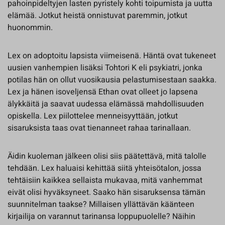
pahoinpideltyjen lasten pyristely kohti toipumista ja uutta
elämää. Jotkut heistä onnistuvat paremmin, jotkut
huonommin.
Lex on adoptoitu lapsista viimeisenä. Häntä ovat tukeneet
uusien vanhempien lisäksi Tohtori K eli psykiatri, jonka
potilas hän on ollut vuosikausia pelastumisestaan saakka.
Lex ja hänen isoveljensä Ethan ovat olleet jo lapsena
älykkäitä ja saavat uudessa elämässä mahdollisuuden
opiskella. Lex piilottelee menneisyyttään, jotkut
sisaruksista taas ovat tienanneet rahaa tarinallaan.
Äidin kuoleman jälkeen olisi siis päätettävä, mitä talolle
tehdään. Lex haluaisi kehittää siitä yhteisötalon, jossa
tehtäisiin kaikkea sellaista mukavaa, mitä vanhemmat
eivät olisi hyväksyneet. Saako hän sisaruksensa tämän
suunnitelman taakse? Millaisen yllättävän käänteen
kirjailija on varannut tarinansa loppupuolelle? Näihin