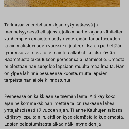
Tarinassa vuorotellaan kirjan nykyhetkessä ja
menneisyydessä eli ajassa, jolloin perhe vajoaa vähitellen
vanhempien erilaisten pettymysten, isän fanaattisuuden
ja äidin alistuvuuden vuoksi kurjuuteen. Isä on perhettään
tyrannisoiva mies, jolle maistuu alkoholi ja joka löytää
Raamatusta oikeutuksen perheensä alistamiselle. Omasta
mielestään hän suojelee lapsiaan muulta maailmalta. Hän
on ylpeä lähinnä pesueensa koosta, mutta lapsien
tarpeista hän ei ole kiinnostunut.
Perheessä on kaikkiaan seitsemän lasta. Äiti käy koko
ajan heikommaksi: hän imettää tai on raskaana lähes
yhtäjaksoisesti 17 vuoden ajan. Tilanne Kauhujen talossa
kärjistyy lopulta niin, että on kyse elämästä ja kuolemasta.
Lasten pelastumisesta alkaa nälkiintyneiden ja