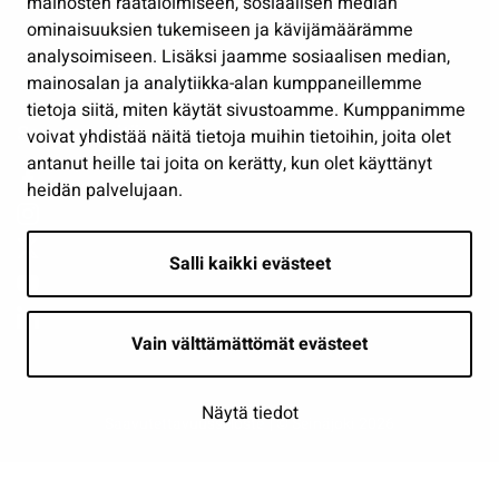
mainosten räätälöimiseen, sosiaalisen median
Osallistu ja asioi
ominaisuuksien tukemiseen ja kävijämäärämme
analysoimiseen. Lisäksi jaamme sosiaalisen median,
Näytä omat evästeasetukseni
mainosalan ja analytiikka-alan kumppaneillemme
tietoja siitä, miten käytät sivustoamme. Kumppanimme
Seuraa meitä
voivat yhdistää näitä tietoja muihin tietoihin, joita olet
antanut heille tai joita on kerätty, kun olet käyttänyt
heidän palvelujaan.
Salli kaikki evästeet
Vain välttämättömät evästeet
Näytä tiedot
Saavutettavuusseloste
| © Seinäjoki 2026