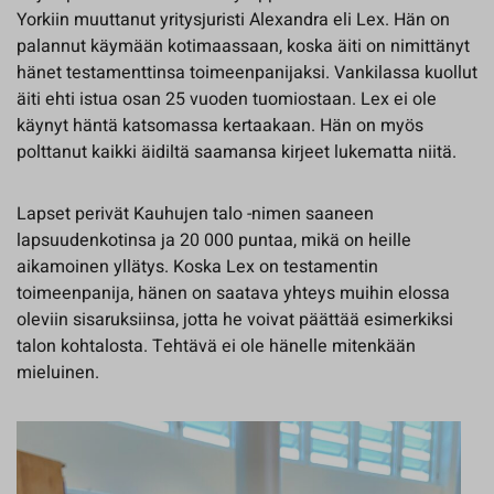
Yorkiin muuttanut yritysjuristi Alexandra eli Lex. Hän on
palannut käymään kotimaassaan, koska äiti on nimittänyt
hänet testamenttinsa toimeenpanijaksi. Vankilassa kuollut
äiti ehti istua osan 25 vuoden tuomiostaan. Lex ei ole
käynyt häntä katsomassa kertaakaan. Hän on myös
polttanut kaikki äidiltä saamansa kirjeet lukematta niitä.
Lapset perivät Kauhujen talo -nimen saaneen
lapsuudenkotinsa ja 20 000 puntaa, mikä on heille
aikamoinen yllätys. Koska Lex on testamentin
toimeenpanija, hänen on saatava yhteys muihin elossa
oleviin sisaruksiinsa, jotta he voivat päättää esimerkiksi
talon kohtalosta. Tehtävä ei ole hänelle mitenkään
mieluinen.