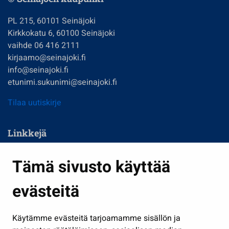
PL 215, 60101 Seinäjoki
Kirkkokatu 6, 60100 Seinäjoki
vaihde 06 416 2111
kirjaamo@seinajoki.fi
info@seinajoki.fi
etunimi.sukunimi@seinajoki.fi
Tilaa uutiskirje
Linkkejä
Asuminen ja ympäristö
Tämä sivusto käyttää
Kasvatus ja opetus
evästeitä
Kulttuuri ja liikunta
Hallinto
Käytämme evästeitä tarjoamamme sisällön ja
Työ ja yrittäminen