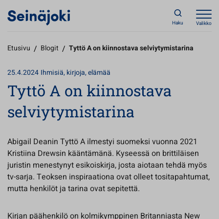
Haku
Valikko
Etusivu
/
Blogit
/
Tyttö A on kiinnostava selviytymistarina
25.4.2024
Ihmisiä, kirjoja, elämää
Tyttö A on kiinnostava
selviytymistarina
Abigail Deanin Tyttö A ilmestyi suomeksi vuonna 2021
Kristiina Drewsin kääntämänä. Kyseessä on brittiläisen
juristin menestynyt esikoiskirja, josta aiotaan tehdä myös
tv-sarja. Teoksen inspiraationa ovat olleet tositapahtumat,
mutta henkilöt ja tarina ovat sepitettä.
Kirjan päähenkilö on kolmikymppinen Britanniasta New