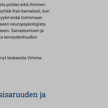
ta potilas eikä ihminen.
syttää ihan kamalasti, kun
ystyykö enää toimimaan
seen neuropsykologista
iseen. Sairastumisen ja
sta terveydenhuollon
änyt teoksesta Vimma-
 sisaruuden ja