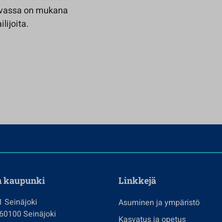
kuvassa on mukana
lijoita.
n kaupunki
Linkkejä
1 Seinäjoki
Asuminen ja ympäristö
 60100 Seinäjoki
Kasvatus ja opetus