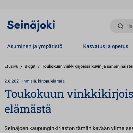
Hae sivust
Asuminen ja ympäristö
Kasvatus ja opetus
Etusivu
/
Blogit
/
Toukokuun vinkkikirjoissa kuvin ja sanoin naist
2.6.2021
Ihmisiä, kirjoja, elämää
Toukokuun vinkkikirjois
elämästä
Seinäjoen kaupunginkirjaston tämän kevään viimeisess