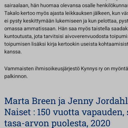
sairaalaan, hän huomaa olevansa osalle henkilökunnas
Takalo kertoo myös ajasta leikkauksen jälkeen, kun vä
ei pysty keskittymään lukemiseen ja kun pelottaa, p
omassa ammatissaan. Hän saa myös taistella saadak
kuntoutusta, jota tarvitsisi aivoverenvuodosta toipum
toipumisen lisäksi kirja kertookin useista kohtaamisi
kanssa.
Vammaisten ihmisoikeusjärjestö Kynnys ry on myönt
palkinnon.
Marta Breen ja Jenny Jordahl
Naiset : 150 vuotta vapauden,
tasa-arvon puolesta, 2020