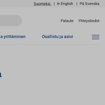
Suomeksi
In English
På Svenska
Sii
Palaute
Yhteystiedot
ja yrittäminen
Osallistu ja asioi
n