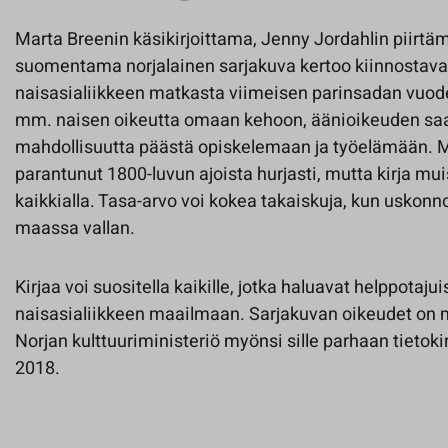
Marta Breenin käsikirjoittama, Jenny Jordahlin piirt
suomentama norjalainen sarjakuva kertoo kiinnostavas
naisasialiikkeen matkasta viimeisen parinsadan vuoden
mm. naisen oikeutta omaan kehoon, äänioikeuden sa
mahdollisuutta päästä opiskelemaan ja työelämään. 
parantunut 1800-luvun ajoista hurjasti, mutta kirja muis
kaikkialla. Tasa-arvo voi kokea takaiskuja, kun uskonno
maassa vallan.
Kirjaa voi suositella kaikille, jotka haluavat helppotaj
naisasialiikkeen maailmaan. Sarjakuvan oikeudet on
Norjan kulttuuriministeriö myönsi sille parhaan tietok
2018.