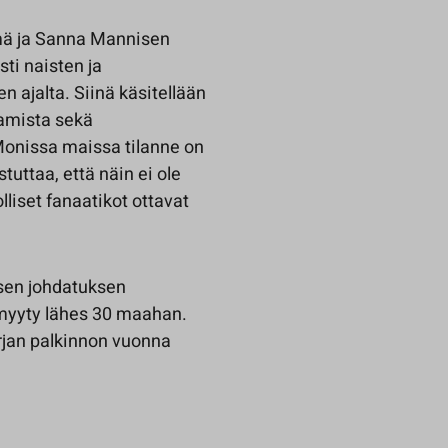
ämä ja Sanna Mannisen
ti naisten ja
 ajalta. Siinä käsitellään
amista sekä
Monissa maissa tilanne on
tuttaa, että näin ei ole
lliset fanaatikot ottavat
uisen johdatuksen
 myyty lähes 30 maahan.
irjan palkinnon vuonna