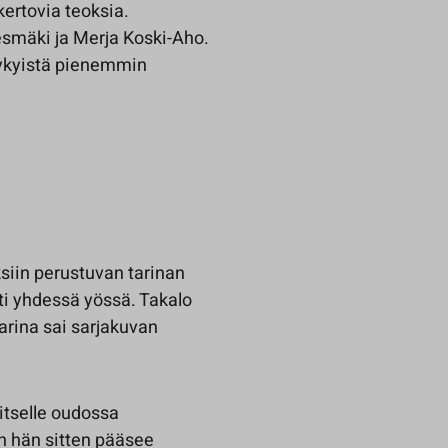
kertovia teoksia.
tesmäki ja Merja Koski-Aho.
 nykyistä pienemmin
siin perustuvan tarinan
ti yhdessä yössä. Takalo
 tarina sai sarjakuvan
 itselle oudossa
n hän sitten pääsee