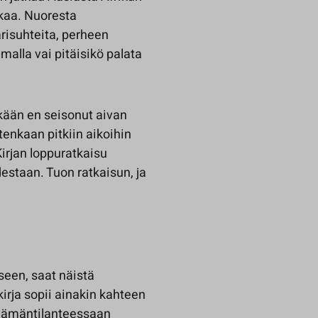
kaa. Nuoresta
arisuhteita, perheen
alla vai pitäisikö palata
sekään en seisonut aivan
itenkaan pitkiin aikoihin
Kirjan loppuratkaisu
destaan. Tuon ratkaisun, ja
seen, saat näistä
irja sopii ainakin kahteen
 elämäntilanteessaan