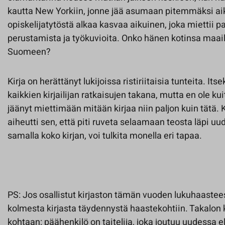
kautta New Yorkiin, jonne jää asumaan pitemmäksi ai
opiskelijatytöstä alkaa kasvaa aikuinen, joka miettii p
perustamista ja työkuvioita. Onko hänen kotinsa maailm
Suomeen?
Kirja on herättänyt lukijoissa ristiriitaisia tunteita. It
kaikkien kirjailijan ratkaisujen takana, mutta en ole ku
jäänyt miettimään mitään kirjaa niin paljon kuin tätä. 
aiheutti sen, että piti ruveta selaamaan teosta läpi uu
samalla koko kirjan, voi tulkita monella eri tapaa.
PS: Jos osallistut kirjaston tämän vuoden lukuhaastee
kolmesta kirjasta täydennystä haastekohtiin. Takalon k
kohtaan: päähenkilö on taitelija, joka joutuu uudessa