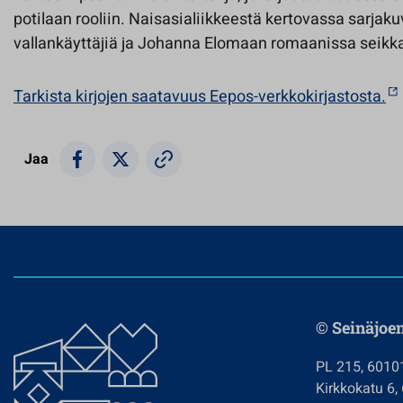
potilaan rooliin. Naisasialiikkeestä kertovassa sarja
vallankäyttäjiä ja Johanna Elomaan romaanissa seikkai
Tarkista kirjojen saatavuus Eepos-verkkokirjastosta.
Jaa
© Seinäjoe
PL 215, 6010
Kirkkokatu 6,