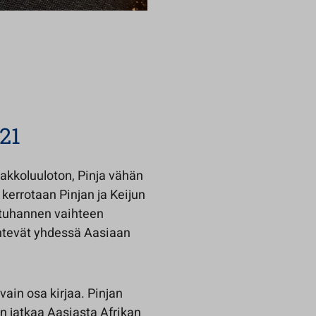
21
nnakkoluuloton, Pinja vähän
 kerrotaan Pinjan ja Keijun
ituhannen vaihteen
lähtevät yhdessä Aasiaan
vain osa kirjaa. Pinjan
n jatkaa Aasiasta Afrikan