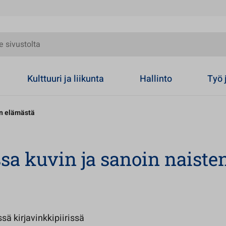
olta
Kulttuuri ja liikunta
Hallinto
Työ 
en elämästä
sa kuvin ja sanoin naiste
ä kirjavinkkipiirissä