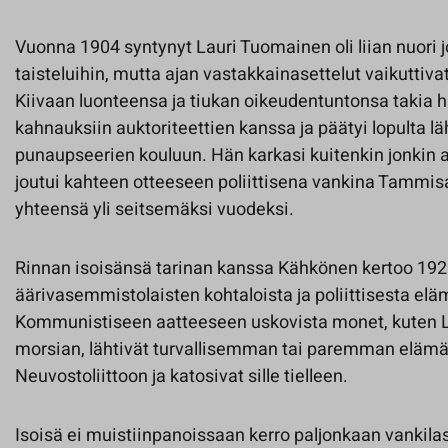
Vuonna 1904 syntynyt Lauri Tuomainen oli liian nuori 
taisteluihin, mutta ajan vastakkainasettelut vaikuttiv
Kiivaan luonteensa ja tiukan oikeudentuntonsa takia hä
kahnauksiin auktoriteettien kanssa ja päätyi lopulta 
punaupseerien kouluun. Hän karkasi kuitenkin jonkin aj
joutui kahteen otteeseen poliittisena vankina Tammi
yhteensä yli seitsemäksi vuodeksi.
Rinnan isoisänsä tarinan kanssa Kähkönen kertoo 1920
äärivasemmistolaisten kohtaloista ja poliittisesta e
Kommunistiseen aatteeseen uskovista monet, kuten La
morsian, lähtivät turvallisemman tai paremman elämä
Neuvostoliittoon ja katosivat sille tielleen.
Isoisä ei muistiinpanoissaan kerro paljonkaan vankilas