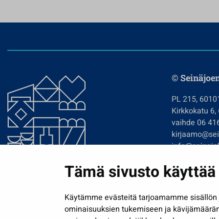
© Seinäjoe
PL 215, 6010
Kirkkokatu 6,
vaihde 06 41
kirjaamo@sein
info@seinajok
etunimi.sukun
Tämä sivusto käyttää 
Tilaa uutiskir
Käytämme evästeitä tarjoamamme sisällön j
ominaisuuksien tukemiseen ja kävijämäärä