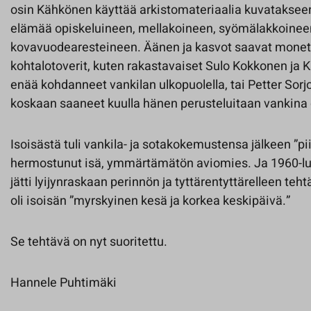
osin Kähkönen käyttää arkistomateriaalia kuvatakseen 
elämää opiskeluineen, mellakoineen, syömälakkoinee
kovavuodearesteineen. Äänen ja kasvot saavat monet
kohtalotoverit, kuten rakastavaiset Sulo Kokkonen ja K
enää kohdanneet vankilan ulkopuolella, tai Petter Sorjo
koskaan saaneet kuulla hänen perusteluitaan vankina o
Isoisästä tuli vankila- ja sotakokemustensa jälkeen ”
hermostunut isä, ymmärtämätön aviomies. Ja 1960-luvu
jätti lyijynraskaan perinnön ja tyttärentyttärelleen teht
oli isoisän ”myrskyinen kesä ja korkea keskipäivä.”
Se tehtävä on nyt suoritettu.
Hannele Puhtimäki