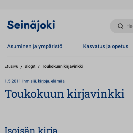
Hae sivust
Asuminen ja ympäristö
Kasvatus ja opetus
Etusivu
/
Blogit
/
Toukokuun kirjavinkki
1.5.2011
Ihmisiä, kirjoja, elämää
Toukokuun kirjavinkki
Isoisän kirja