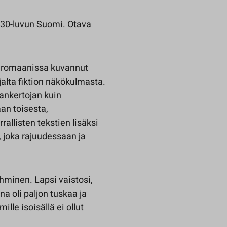
1930-luvun Suomi. Otava
ä romaanissa kuvannut
alta fiktion näkökulmasta.
ankertojan kuin
aan toisesta,
allisten tekstien lisäksi
n, joka rajuudessaan ja
ihminen. Lapsi vaistosi,
 oli paljon tuskaa ja
lle isoisällä ei ollut