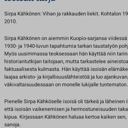
Sirpa Kähkönen: Vihan ja rakkauden liekit. Kohtalon 
2010.
Sirpa Kähkönen on aiemmin Kuopio-sarjansa viidess
1930- ja 1940-luvun tapahtumia tarkan taustatyön pohj
Myös uusimmassa teoksessaan hän käyttää niin tarin
historiantutkijan taitojaan, mutta tarkastelee aineisto
faktuaalisesta kulmasta. Hän käyttää isoisän elämäkerr
laajaa arkisto- ja kirjallisuuslähteistöä ja luo ajankuva
väkivaltaisuudessaan on monelle lukijalle tuntematon.
Pienelle Sirpa Kähköselle isoisä oli tärkeä ja läheinen 
että isoisän vaikenemisen ja hermostuneisuuden takana
kipua. Kirjassaan Kähkönen haluaa kertoa kaiken sen, mi
sanoja.