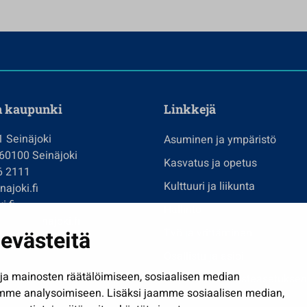
n kaupunki
Linkkejä
1 Seinäjoki
Asuminen ja ympäristö
 60100 Seinäjoki
Kasvatus ja opetus
6 2111
Kulttuuri ja liikunta
ajoki.fi
i.fi
Hallinto
imi@seinajoki.fi
evästeitä
Työ ja yrittäminen
je
Osallistu ja asioi
a mainosten räätälöimiseen, sosiaalisen median
Näytä omat evästeasetuksen
mme analysoimiseen. Lisäksi jaamme sosiaalisen median,