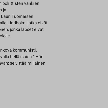
poliittisten vankien
n ja
 Lauri Tuomaisen
alle Lindholm, jotka eivät
nen, jonka lapset eivät
lolle.
piinkova kommunisti,
lla hellä isoisä.” Hän
ävän: selvittää millainen