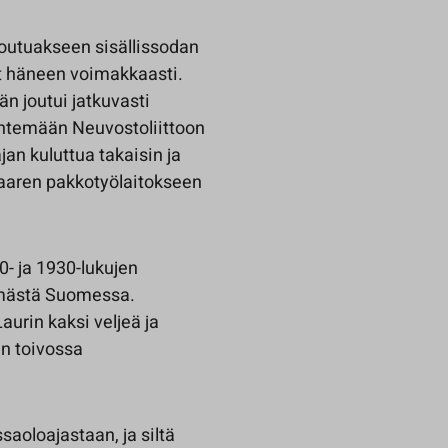
joutuakseen sisällissodan
at häneen voimakkaasti.
n joutui jatkuvasti
lähtemään Neuvostoliittoon
an kuluttua takaisin ja
saaren pakkotyölaitokseen
- ja 1930-lukujen
lämästä Suomessa.
urin kaksi veljeä ja
n toivossa
saoloajastaan, ja siltä