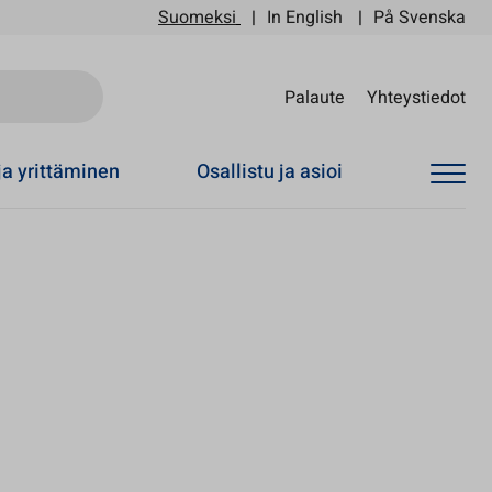
Suomeksi
In English
På Svenska
Sii
Palaute
Yhteystiedot
ja yrittäminen
Osallistu ja asioi