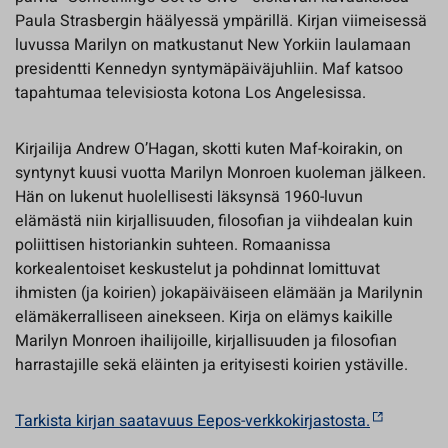
Paula Strasbergin häälyessä ympärillä. Kirjan viimeisessä
luvussa Marilyn on matkustanut New Yorkiin laulamaan
presidentti Kennedyn syntymäpäiväjuhliin. Maf katsoo
tapahtumaa televisiosta kotona Los Angelesissa.
Kirjailija Andrew O’Hagan, skotti kuten Maf-koirakin, on
syntynyt kuusi vuotta Marilyn Monroen kuoleman jälkeen.
Hän on lukenut huolellisesti läksynsä 1960-luvun
elämästä niin kirjallisuuden, filosofian ja viihdealan kuin
poliittisen historiankin suhteen. Romaanissa
korkealentoiset keskustelut ja pohdinnat lomittuvat
ihmisten (ja koirien) jokapäiväiseen elämään ja Marilynin
elämäkerralliseen ainekseen. Kirja on elämys kaikille
Marilyn Monroen ihailijoille, kirjallisuuden ja filosofian
harrastajille sekä eläinten ja erityisesti koirien ystäville.
Tarkista kirjan saatavuus Eepos-verkkokirjastosta.