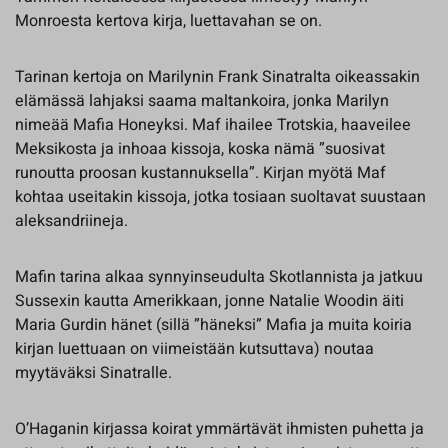
Monroesta kertova kirja, luettavahan se on.
Tarinan kertoja on Marilynin Frank Sinatralta oikeassakin
elämässä lahjaksi saama maltankoira, jonka Marilyn
nimeää Mafia Honeyksi. Maf ihailee Trotskia, haaveilee
Meksikosta ja inhoaa kissoja, koska nämä ”suosivat
runoutta proosan kustannuksella”. Kirjan myötä Maf
kohtaa useitakin kissoja, jotka tosiaan suoltavat suustaan
aleksandriineja.
Mafin tarina alkaa synnyinseudulta Skotlannista ja jatkuu
Sussexin kautta Amerikkaan, jonne Natalie Woodin äiti
Maria Gurdin hänet (sillä ”häneksi” Mafia ja muita koiria
kirjan luettuaan on viimeistään kutsuttava) noutaa
myytäväksi Sinatralle.
O’Haganin kirjassa koirat ymmärtävät ihmisten puhetta ja