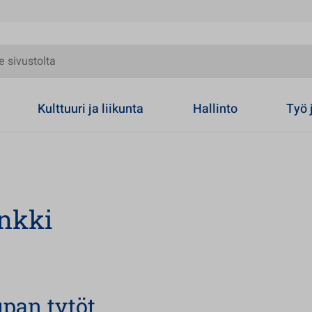
olta
Kulttuuri ja liikunta
Hallinto
Työ 
nkki
pan tytöt