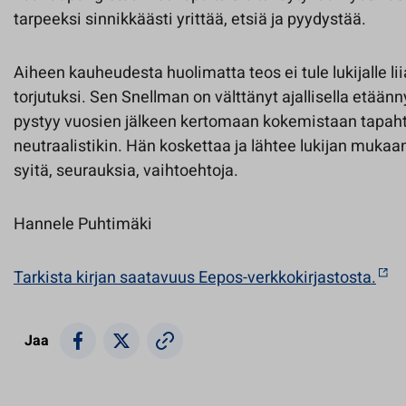
tarpeeksi sinnikkäästi yrittää, etsiä ja pyydystää.
Aiheen kauheudesta huolimatta teos ei tule lukijalle lii
torjutuksi. Sen Snellman on välttänyt ajallisella etään
pystyy vuosien jälkeen kertomaan kokemistaan tapaht
neutraalistikin. Hän koskettaa ja lähtee lukijan muka
syitä, seurauksia, vaihtoehtoja.
Hannele Puhtimäki
Tarkista kirjan saatavuus Eepos-verkkokirjastosta.
Jaa