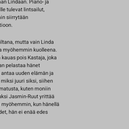
an Lindaan. Piano- ja
le tulevat lintsailut,
in siirrytään
tioon.
ltana, mutta vain Linda
sia myöhemmin kuolleena.
kauas pois Kastaja, joka
n pelastaa hänet
, antaa uuden elämän ja
miksi juuri siksi, siihen
amatusta, kuten moniin
luksi Jasmin-Ruut yrittää
ta myöhemmin, kun hänellä
det, hän ei enää edes