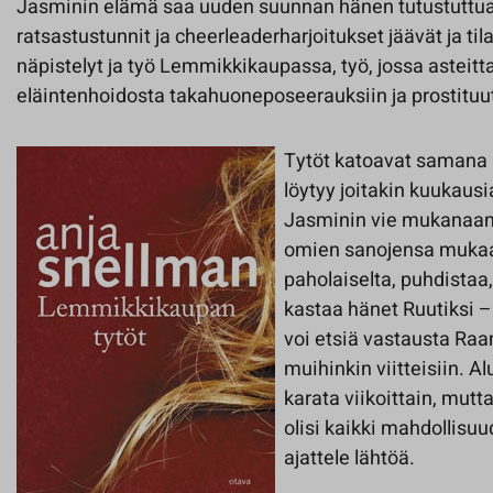
Jasminin elämä saa uuden suunnan hänen tutustuttua
ratsastustunnit ja cheerleaderharjoitukset jäävät ja tilal
näpistelyt ja työ Lemmikkikaupassa, työ, jossa asteitta
eläintenhoidosta takahuoneposeerauksiin ja prostituu
Tytöt katoavat samana i
löytyy joitakin kuukau
Jasminin vie mukanaan 
omien sanojensa mukaa
paholaiselta, puhdistaa
kastaa hänet Ruutiksi – 
voi etsiä vastausta Ra
muihinkin viitteisiin. A
karata viikoittain, mut
olisi kaikki mahdollisuu
ajattele lähtöä.