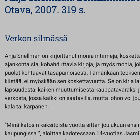
Otava, 2007. 319 s.
Verkon silmässä
Anja Snellman on kirjoittanut monia intiimejä, koskett
ajankohtaisia, kohahduttavia kirjoja, ja myös monia,
puolet kohtaavat tasapainoisesti. Tämänkään teoksen 
kiistää, ei myöskään sen koskettavuutta. Se on kirja la
lapsuudesta, kaiken muuttumisesta kauppatavaraksi ja
verkosta, jossa kaikki on saatavilla, mutta johon voi j
kala tai kärpänen.
”Minä katosin kaksitoista vuotta sitten joulukuun ensi
kaupungissa.”, aloittaa kadotessaan 14-vuotias Jasmi