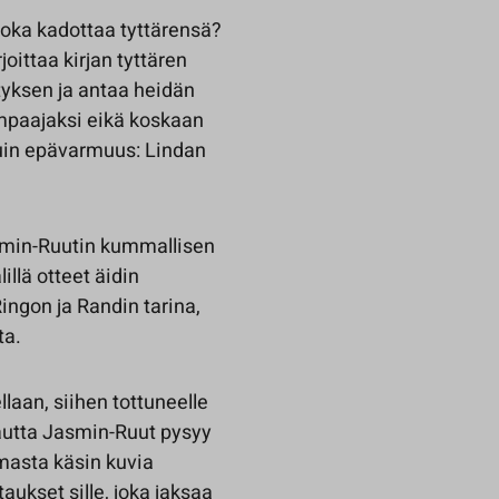
 joka kadottaa tyttärensä?
oittaa kirjan tyttären
yksen ja antaa heidän
mpaajaksi eikä koskaan
uin epävarmuus: Lindan
min-Ruutin kummallisen
llä otteet äidin
ingon ja Randin tarina,
ta.
llaan, siihen tottuneelle
kautta Jasmin-Ruut pysyy
lmasta käsin kuvia
aukset sille, joka jaksaa