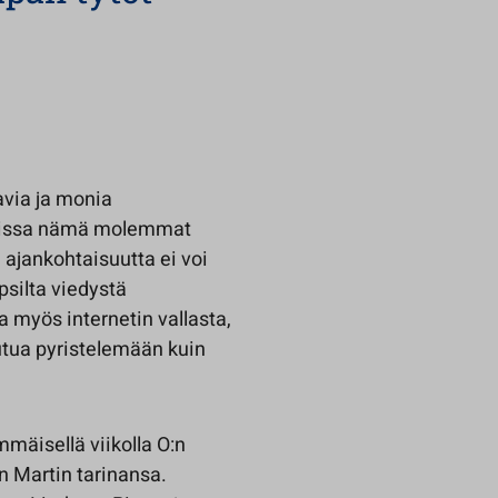
avia ja monia
 joissa nämä molemmat
ajankohtaisuutta ei voi
psilta viedystä
 myös internetin vallasta,
outua pyristelemään kuin
mmäisellä viikolla O:n
n Martin tarinansa.