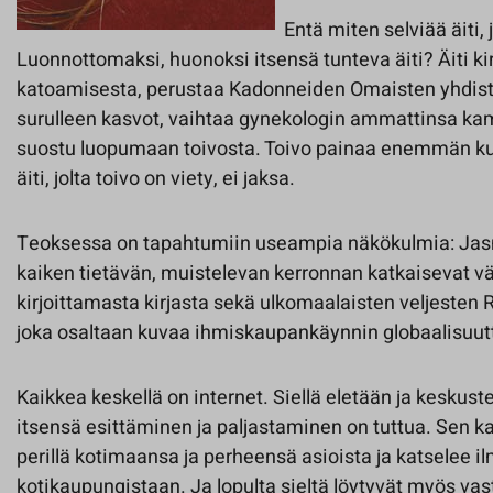
Entä miten selviää äiti,
Luonnottomaksi, huonoksi itsensä tunteva äiti? Äiti kirj
katoamisesta, perustaa Kadonneiden Omaisten yhdist
surulleen kasvot, vaihtaa gynekologin ammattinsa ka
suostu luopumaan toivosta. Toivo painaa enemmän k
äiti, jolta toivo on viety, ei jaksa.
Teoksessa on tapahtumiin useampia näkökulmia: Jas
kaiken tietävän, muistelevan kerronnan katkaisevat väli
kirjoittamasta kirjasta sekä ulkomaalaisten veljesten R
joka osaltaan kuvaa ihmiskaupankäynnin globaalisuut
Kaikkea keskellä on internet. Siellä eletään ja keskuste
itsensä esittäminen ja paljastaminen on tuttua. Sen 
perillä kotimaansa ja perheensä asioista ja katselee i
kotikaupungistaan. Ja lopulta sieltä löytyvät myös vast