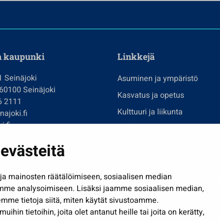
n kaupunki
Linkkejä
1 Seinäjoki
Asuminen ja ympäristö
 60100 Seinäjoki
Kasvatus ja opetus
6 2111
Kulttuuri ja liikunta
ajoki.fi
i.fi
Hallinto
imi@seinajoki.fi
evästeitä
Työ ja yrittäminen
je
Osallistu ja asioi
a mainosten räätälöimiseen, sosiaalisen median
Näytä omat evästeasetuksen
mme analysoimiseen. Lisäksi jaamme sosiaalisen median,
mme tietoja siitä, miten käytät sivustoamme.
in tietoihin, joita olet antanut heille tai joita on kerätty,