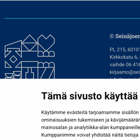
© Seinäjoe
PL 215, 6010
Kirkkokatu 6,
vaihde 06 41
kirjaamo@sein
info@seinajok
etunimi.sukun
Tämä sivusto käyttää 
Tilaa uutiskir
Käytämme evästeitä tarjoamamme sisällön j
ominaisuuksien tukemiseen ja kävijämäärä
mainosalan ja analytiikka-alan kumppaneille
Kumppanimme voivat yhdistää näitä tietoja muih