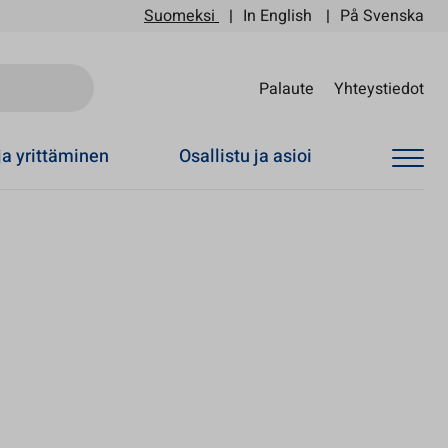
Suomeksi
In English
På Svenska
Sii
Palaute
Yhteystiedot
ja yrittäminen
Osallistu ja asioi