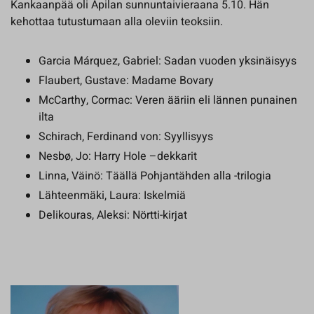
Kankaanpää oli Apilan sunnuntaivieraana 5.10. Hän
kehottaa tutustumaan alla oleviin teoksiin.
Garcia Márquez, Gabriel: Sadan vuoden yksinäisyys
Flaubert, Gustave: Madame Bovary
McCarthy, Cormac: Veren ääriin eli lännen punainen
ilta
Schirach, Ferdinand von: Syyllisyys
Nesbø, Jo: Harry Hole –dekkarit
Linna, Väinö: Täällä Pohjantähden alla -trilogia
Lähteenmäki, Laura: Iskelmiä
Delikouras, Aleksi: Nörtti-kirjat