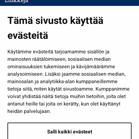
Linkkejä
Asuminen ja ympäristö
Tämä sivusto käyttää
Kasvatus ja opetus
evästeitä
Kulttuuri ja liikunta
Hallinto
Käytämme evästeitä tarjoamamme sisällön ja
Työ ja yrittäminen
mainosten räätälöimiseen, sosiaalisen median
ominaisuuksien tukemiseen ja kävijämäärämme
Osallistu ja asioi
analysoimiseen. Lisäksi jaamme sosiaalisen median,
Näytä omat evästeasetukseni
mainosalan ja analytiikka-alan kumppaneillemme
tietoja siitä, miten käytät sivustoamme. Kumppanimme
Seuraa meitä
voivat yhdistää näitä tietoja muihin tietoihin, joita olet
antanut heille tai joita on kerätty, kun olet käyttänyt
heidän palvelujaan.
Salli kaikki evästeet