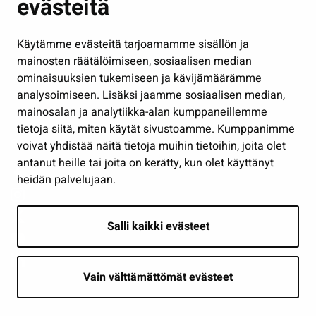
evästeitä
Kulttuuri ja liikunta
Hallinto
Käytämme evästeitä tarjoamamme sisällön ja
Työ ja yrittäminen
mainosten räätälöimiseen, sosiaalisen median
ominaisuuksien tukemiseen ja kävijämäärämme
Osallistu ja asioi
analysoimiseen. Lisäksi jaamme sosiaalisen median,
Näytä omat evästeasetukseni
mainosalan ja analytiikka-alan kumppaneillemme
tietoja siitä, miten käytät sivustoamme. Kumppanimme
Seuraa meitä
voivat yhdistää näitä tietoja muihin tietoihin, joita olet
antanut heille tai joita on kerätty, kun olet käyttänyt
heidän palvelujaan.
Salli kaikki evästeet
Vain välttämättömät evästeet