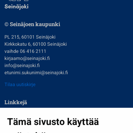
© Seinäjoen kaupunki
PL 215, 60101 Seinäjoki
Kirkkokatu 6, 60100 Seinäjoki
vaihde 06 416 2111
kirjaamo@seinajoki.fi
info@seinajoki.fi
etunimi.sukunimi@seinajoki.fi
Tilaa uutiskirje
Linkkejä
Asuminen ja ympäristö
Tämä sivusto käyttää
Kasvatus ja opetus