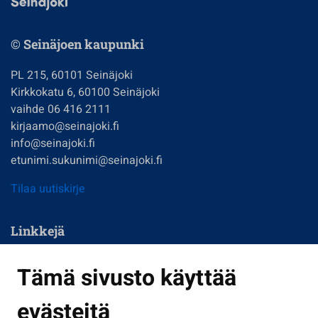
© Seinäjoen kaupunki
PL 215, 60101 Seinäjoki
Kirkkokatu 6, 60100 Seinäjoki
vaihde 06 416 2111
kirjaamo@seinajoki.fi
info@seinajoki.fi
etunimi.sukunimi@seinajoki.fi
Tilaa uutiskirje
Linkkejä
Asuminen ja ympäristö
Tämä sivusto käyttää
Kasvatus ja opetus
evästeitä
Kulttuuri ja liikunta