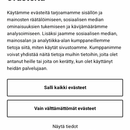
Hallinto
Käytämme evästeitä tarjoamamme sisällön ja
Työ ja yrittäminen
mainosten räätälöimiseen, sosiaalisen median
Osallistu ja asioi
ominaisuuksien tukemiseen ja kävijämäärämme
analysoimiseen. Lisäksi jaamme sosiaalisen median,
Näytä omat evästeasetukseni
mainosalan ja analytiikka-alan kumppaneillemme
tietoja siitä, miten käytät sivustoamme. Kumppanimme
Seuraa meitä
voivat yhdistää näitä tietoja muihin tietoihin, joita olet
antanut heille tai joita on kerätty, kun olet käyttänyt
heidän palvelujaan.
Salli kaikki evästeet
Vain välttämättömät evästeet
Näytä tiedot
Saavutettavuusseloste
| © Seinäjoki 2026