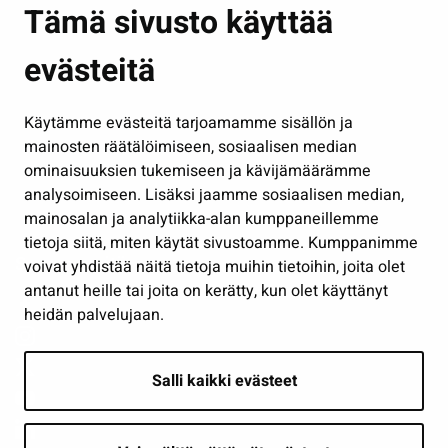
Asuminen ja ympäristö
Tämä sivusto käyttää
Kasvatus ja opetus
evästeitä
Kulttuuri ja liikunta
Hallinto
Käytämme evästeitä tarjoamamme sisällön ja
Työ ja yrittäminen
mainosten räätälöimiseen, sosiaalisen median
Osallistu ja asioi
ominaisuuksien tukemiseen ja kävijämäärämme
analysoimiseen. Lisäksi jaamme sosiaalisen median,
Näytä omat evästeasetukseni
mainosalan ja analytiikka-alan kumppaneillemme
tietoja siitä, miten käytät sivustoamme. Kumppanimme
Seuraa meitä
voivat yhdistää näitä tietoja muihin tietoihin, joita olet
antanut heille tai joita on kerätty, kun olet käyttänyt
heidän palvelujaan.
Salli kaikki evästeet