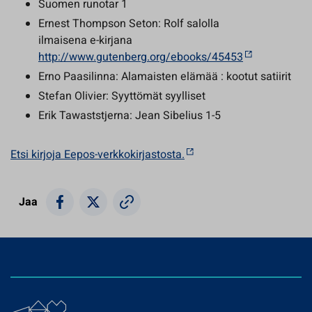
Suomen runotar 1
Ernest Thompson Seton: Rolf salolla
ilmaisena e-kirjana
http://www.gutenberg.org/ebooks/45453
Erno Paasilinna: Alamaisten elämää : kootut satiirit
Stefan Olivier: Syyttömät syylliset
Erik Tawaststjerna: Jean Sibelius 1-5
Etsi kirjoja Eepos-verkkokirjastosta.
Jaa