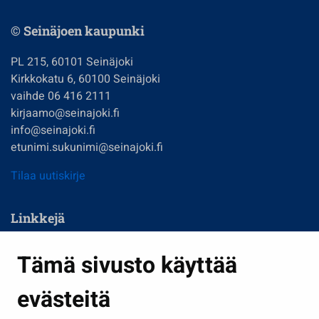
© Seinäjoen kaupunki
PL 215, 60101 Seinäjoki
Kirkkokatu 6, 60100 Seinäjoki
vaihde 06 416 2111
kirjaamo@seinajoki.fi
info@seinajoki.fi
etunimi.sukunimi@seinajoki.fi
Tilaa uutiskirje
Linkkejä
Asuminen ja ympäristö
Tämä sivusto käyttää
Kasvatus ja opetus
evästeitä
Kulttuuri ja liikunta