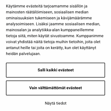
Hallinto
Käytämme evästeitä tarjoamamme sisällön ja
Työ ja yrittäminen
mainosten räätälöimiseen, sosiaalisen median
ominaisuuksien tukemiseen ja kävijämäärämme
Osallistu ja asioi
analysoimiseen. Lisäksi jaamme sosiaalisen median,
Näytä omat evästeasetukseni
mainosalan ja analytiikka-alan kumppaneillemme
tietoja siitä, miten käytät sivustoamme. Kumppanimme
Seuraa meitä
voivat yhdistää näitä tietoja muihin tietoihin, joita olet
antanut heille tai joita on kerätty, kun olet käyttänyt
heidän palvelujaan.
Salli kaikki evästeet
Vain välttämättömät evästeet
Näytä tiedot
Saavutettavuusseloste
| © Seinäjoki 2026